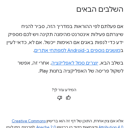
השלבים הבאים
אם פעלתם לפי ההוראות במדריך הזה, סביר להניח
שיצרתם פעילות אינטרנט מהימנה תקינה ויש לכם מספיק
ידע כדי לנפות באגים אם האימות ייכשל. אם לא, כדאי לעיין
ב
מושגים נוספים ב-Android למפתחי אתרים
.
בשלב הבא,
יוצרים סמל לאפליקציה
. אחרי זה, אפשר
לשקול פריסה של האפליקציה בחנות Play.
המידע עזר לך?
אלא אם צוין אחרת, התוכן של דף זה הוא ברישיון
Creative Commons
Attribution 4.0
ודוגמאות הקוד הן ברישיון
Apache 2.0
. לפרטים, ניתן לעיין