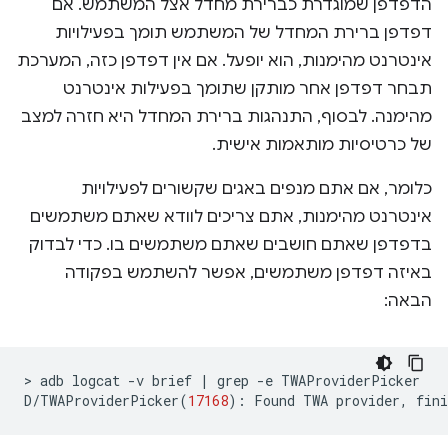
הדפדפן שמוגדרת כברירת מחדל אצל המשתמש. אם
דפדפן ברירת המחדל של המשתמש תומך בפעילויות
אינטרנט מהימנות, הוא יופעל. אם אין דפדפן כזה, המערכת
תבחר דפדפן אחר מותקן שתומך בפעילות אינטרנט
מהימנה. לבסוף, התנהגות ברירת המחדל היא חזרה למצב
של כרטיסיות מותאמות אישית.
כלומר, אם אתם מנפים באגים שקשורים לפעילויות
אינטרנט מהימנות, אתם צריכים לוודא שאתם משתמשים
בדפדפן שאתם חושבים שאתם משתמשים בו. כדי לבדוק
באיזה דפדפן משתמשים, אפשר להשתמש בפקודה
הבאה:
>
adb
logcat
-v
brief
|
grep
-e
TWAProviderPicker

D/TWAProviderPicker
(
17168
)
:
Found
TWA
provider,
fini