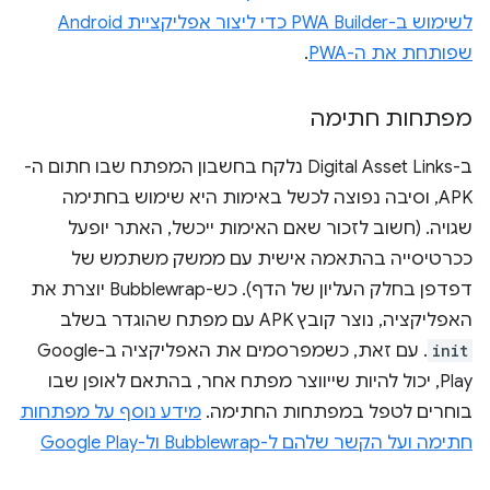
לשימוש ב-PWA Builder כדי ליצור אפליקציית Android
שפותחת את ה-PWA
.
מפתחות חתימה
ב-Digital Asset Links נלקח בחשבון המפתח שבו חתום ה-
APK, וסיבה נפוצה לכשל באימות היא שימוש בחתימה
שגויה. (חשוב לזכור שאם האימות ייכשל, האתר יופעל
ככרטיסייה בהתאמה אישית עם ממשק משתמש של
דפדפן בחלק העליון של הדף). כש-Bubblewrap יוצרת את
האפליקציה, נוצר קובץ APK עם מפתח שהוגדר בשלב
init
. עם זאת, כשמפרסמים את האפליקציה ב-Google
Play, יכול להיות שייווצר מפתח אחר, בהתאם לאופן שבו
בוחרים לטפל במפתחות החתימה.
מידע נוסף על מפתחות
חתימה ועל הקשר שלהם ל-Bubblewrap ול-Google Play