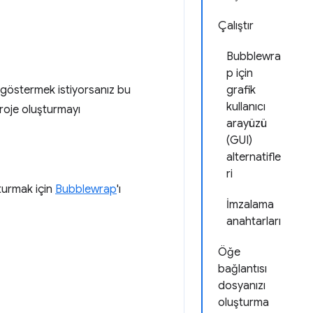
Çalıştır
Bubblewra
p için
zi göstermek istiyorsanız bu
grafik
kullanıcı
proje oluşturmayı
arayüzü
(GUI)
alternatifle
ri
turmak için
Bubblewrap
'ı
İmzalama
anahtarları
Öğe
bağlantısı
dosyanızı
oluşturma