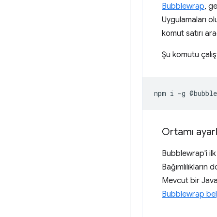
Bubblewrap
, g
Uygulamaları olu
komut satırı arac
Şu komutu çalışt
npm
i
-g
Ortamı ayar
Bubblewrap'i ilk 
Bağımlılıkların 
Mevcut bir Java
Bubblewrap bel