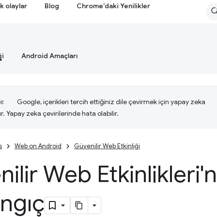
k olaylar
Blog
Chrome'daki Yenilikler
ği
Android Amaçları
Google, içerikleri tercih ettiğiniz dile çevirmek için yapay zeka
ır. Yapay zeka çevirilerinde hata olabilir.
s
Web on Android
Güvenilir Web Etkinliği
ilir Web Etkinlikleri'n
angıç