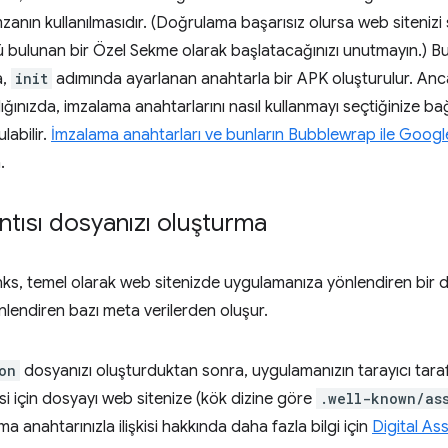
mzanın kullanılmasıdır. (Doğrulama başarısız olursa web sitenizi
zü bulunan bir Özel Sekme olarak başlatacağınızı unutmayın.)
a,
init
adımında ayarlanan anahtarla bir APK oluşturulur. An
ığınızda, imzalama anahtarlarını nasıl kullanmayı seçtiğinize bağl
labilir.
İmzalama anahtarları ve bunların Bubblewrap ile Google P
.
tısı dosyanızı oluşturma
inks, temel olarak web sitenizde uygulamanıza yönlendiren bi
nlendiren bazı meta verilerden oluşur.
on
dosyanızı oluşturduktan sonra, uygulamanızın tarayıcı tar
i için dosyayı web sitenize (kök dizine göre
.well-known/as
ma anahtarınızla ilişkisi hakkında daha fazla bilgi için
Digital Ass