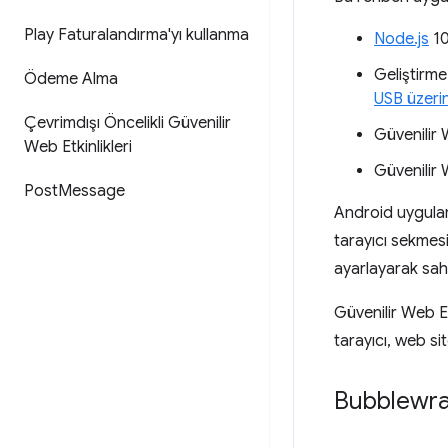
Play Faturalandırma'yı kullanma
Node.js
10
Geliştirme
Ödeme Alma
USB üzerin
Çevrimdışı Öncelikli Güvenilir
Güvenilir 
Web Etkinlikleri
Güvenilir 
Post
Message
Android uygulama
tarayıcı sekmesi 
ayarlayarak sahip
Güvenilir Web Et
tarayıcı, web si
Bubblewra