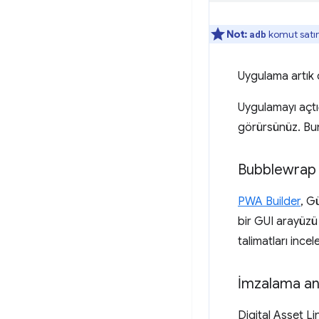
Not:
komut satır
adb
Uygulama artık ci
Uygulamayı açtığ
görürsünüz. Bun
Bubblewrap iç
PWA Builder
, G
bir GUI arayüzü
talimatları incel
İmzalama an
Digital Asset Li