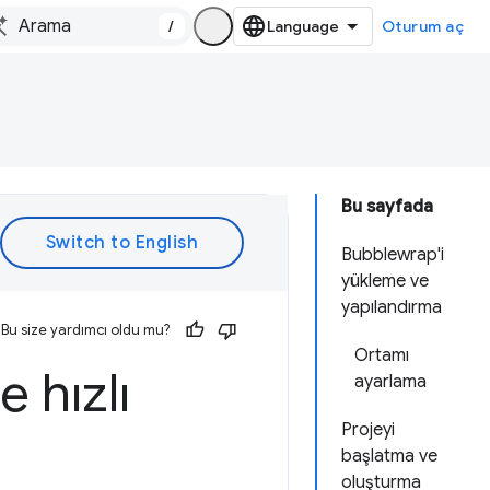
/
Oturum aç
Bu sayfada
Bubblewrap'i
yükleme ve
yapılandırma
Bu size yardımcı oldu mu?
Ortamı
e hızlı
ayarlama
Projeyi
başlatma ve
oluşturma