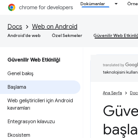
Dokümanlar
Örne
Docs
Web on Android
Android'de web
Özel Sekmeler
Güvenilir Web Etkinli
Güvenilir Web Etkinliği
teknolojisini kullan
Genel bakış
Başlama
Ana Sayfa
Doc
Web geliştiricileri için Android
Güven
kavramları
Entegrasyon kılavuzu
başl
Ekosistem