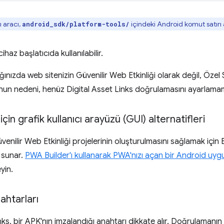
ı aracı,
içindeki Android komut satırı 
android_sdk/platform-tools/
haz başlatıcıda kullanılabilir.
ınızda web sitenizin Güvenilir Web Etkinliği olarak değil, Özel 
un nedeni, henüz Digital Asset Links doğrulamasını ayarlamam
in grafik kullanıcı arayüzü (GUI) alternatifleri
üvenilir Web Etkinliği projelerinin oluşturulmasını sağlamak için
 sunar.
PWA Builder'ı kullanarak PWA'nızı açan bir Android uy
eyin.
ahtarları
nks, bir APK'nın imzalandığı anahtarı dikkate alır. Doğrulamanın