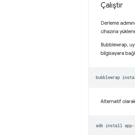
Çalıştır
Derleme adımı
cihazına yüklene
Bubblewrap, uyg
bilgisayara bağl
bubblewrap
Alternatif olara
adb
install