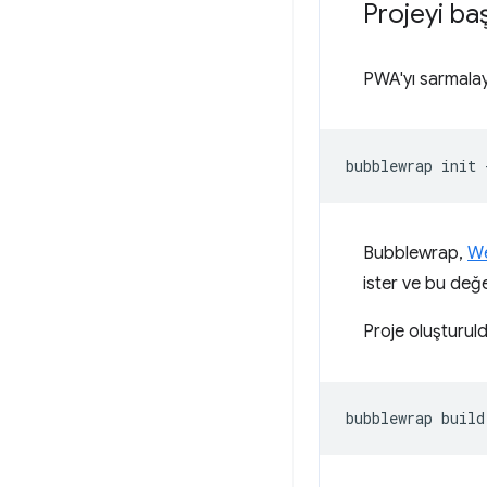
Projeyi ba
PWA'yı sarmalay
bubblewrap
init
Bubblewrap,
We
ister ve bu değe
Proje oluşturul
bubblewrap