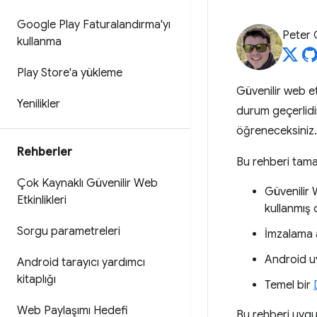
Google Play Faturalandırma'yı
Peter
kullanma
Play Store'a yükleme
Güvenilir web et
Yenilikler
durum geçerlidir
öğreneceksiniz.
Rehberler
Bu rehberi tama
Çok Kaynaklı Güvenilir Web
Güvenilir 
Etkinlikleri
kullanmış 
Sorgu parametreleri
İmzalama a
Android u
Android tarayıcı yardımcı
kitaplığı
Temel bir
Web Paylaşımı Hedefi
Bu rehberi uygul