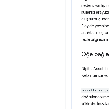
nedeni, yanlış i
kullanıcı arayü
oluşturduğund
Play'de yayınlad
anahtar oluşturu
fazla bilgi edinin
Öğe bağlan
Digital Asset L
web sitenize yö
assetlinks.js
doğrulanabilmes
yükleyin. İmzala