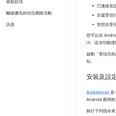
收取款項
已連線並設
離線優先的信任網路活動
支援受信
訊息
您想在受
您可以在 An
UI。這項功能
啟動「受信任的
站。
安裝及設定 B
Bubblewrap
是
Android 
執行下列指令來安