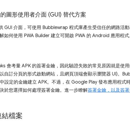
ap 的圖形使用者介面 (GUI) 替代方案
供 GUI 介面，可使用 Bubblewrap 程式庫產生受信任的網
如何使用 PWA Builder 建立可開啟 PWA 的 Android 應用程
sset Links 會考量 APK 的簽署金鑰，因此驗證失敗的常見原因
自訂分頁的形式啟動網站，且網頁頂端會顯示瀏覽器 UI)。Bubb
中設定的金鑰建立 APK。不過，在 Google Play 發布應用
決於您選擇如何處理簽署金鑰。進一步瞭解
簽署金鑰，以及簽署金鑰與
連結檔案