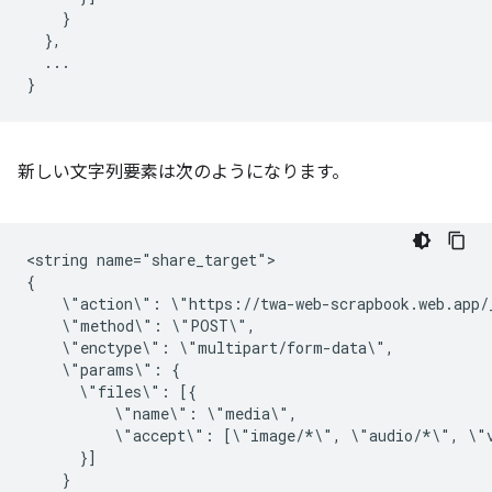
}
},
...
}
新しい文字列要素は次のようになります。
<string
name="share_target">

\"action\":
\"method\":
\"enctype\":
\"params\":
\"files\":
\"name\":
\"accept\":
[\"image/*\",
\"audio/*\",
}
