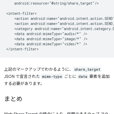
android:resource="@string/share_target"/>

<action
android:name="android.intent.action.SEND
<action
android:name="android.intent.action.SEND
<category
android:name="android.intent.category.
<data
android:mimeType="audio/*"
<data
android:mimeType="image/*"
<data
android:mimeType="video/*"
/>

上記のマークアップでわかるように、
share_target
JSON で宣言された
mime-type
ごとに
data
要素を追加
する必要があります。
まとめ