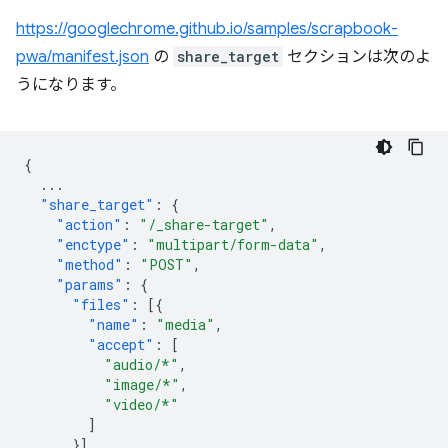
https://googlechrome.github.io/samples/scrapbook-
pwa/manifest.json
の
share_target
セクションは次のよ
うになります。
{
...
"share_target"
:
{
"action"
:
"/_share-target"
,
"enctype"
:
"multipart/form-data"
,
"method"
:
"POST"
,
"params"
:
{
"files"
:
[{
"name"
:
"media"
,
"accept"
:
[
"audio/*"
,
"image/*"
,
"video/*"
]
}]