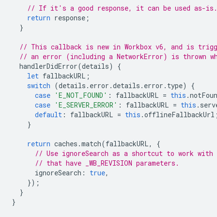
// If it's a good response, it can be used as-is
return
response
;
}
// This callback is new in Workbox v6, and is trig
// an error (including a NetworkError) is thrown w
handlerDidError
(
details
)
{
let
fallbackURL
;
switch
(
details
.
error
.
details
.
error
.
type
)
{
case
'E_NOT_FOUND'
:
fallbackURL
=
this
.
notFou
case
'E_SERVER_ERROR'
:
fallbackURL
=
this
.
serv
default
:
fallbackURL
=
this
.
offlineFallbackUrl
}
return
caches
.
match
(
fallbackURL
,
{
// Use ignoreSearch as a shortcut to work with
// that have _WB_REVISION parameters.
ignoreSearch
:
true
,
});
}
}