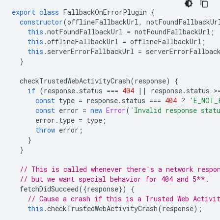
export
class
FallbackOnErrorPlugin
{
constructor
(
offlineFallbackUrl
,
notFoundFallbackUr
this
.
notFoundFallbackUrl
=
notFoundFallbackUrl
;
this
.
offlineFallbackUrl
=
offlineFallbackUrl
;
this
.
serverErrorFallbackUrl
=
serverErrorFallbac
}
checkTrustedWebActivityCrash
(
response
)
{
if
(
response
.
status
===
404
||
response
.
status
>
const
type
=
response
.
status
===
404
?
'E_NOT_
const
error
=
new
Error
(
`Invalid response stat
error
.
type
=
type
;
throw
error
;
}
}
// This is called whenever there's a network respo
// but we want special behavior for 404 and 5**.
fetchDidSucceed
({
response
})
{
// Cause a crash if this is a Trusted Web Activi
this
.
checkTrustedWebActivityCrash
(
response
);