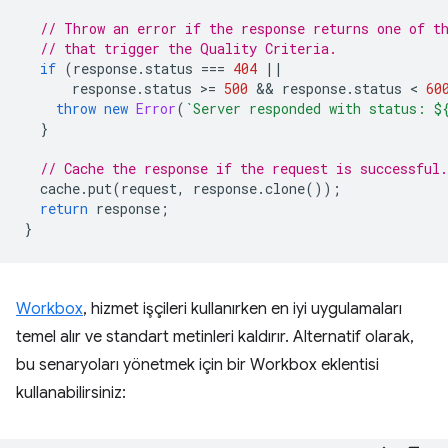
// Throw an error if the response returns one of t
// that trigger the Quality Criteria.
if
(
response
.
status
===
404
||
response
.
status
>
=
500
 && 
response
.
status
 < 
60
throw
new
Error
(
`Server responded with status: 
$
}
// Cache the response if the request is successful.
cache
.
put
(
request
,
response
.
clone
());
return
response
;
}
Workbox
, hizmet işçileri kullanırken en iyi uygulamaları
temel alır ve standart metinleri kaldırır. Alternatif olarak,
bu senaryoları yönetmek için bir Workbox eklentisi
kullanabilirsiniz: