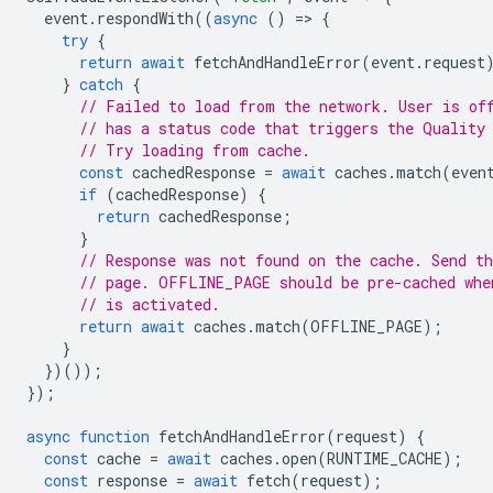
event
.
respondWith
((
async
()
=
>
{
try
{
return
await
fetchAndHandleError
(
event
.
request
}
catch
{
// Failed to load from the network. User is of
// has a status code that triggers the Quality
// Try loading from cache.
const
cachedResponse
=
await
caches
.
match
(
even
if
(
cachedResponse
)
{
return
cachedResponse
;
}
// Response was not found on the cache. Send th
// page. OFFLINE_PAGE should be pre-cached whe
// is activated.
return
await
caches
.
match
(
OFFLINE_PAGE
);
}
})());
});
async
function
fetchAndHandleError
(
request
)
{
const
cache
=
await
caches
.
open
(
RUNTIME_CACHE
);
const
response
=
await
fetch
(
request
);