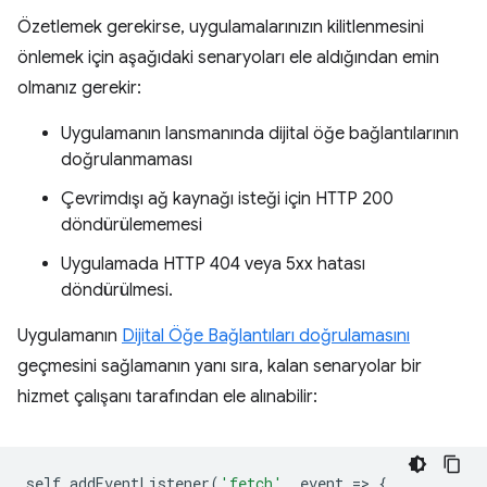
Özetlemek gerekirse, uygulamalarınızın kilitlenmesini
önlemek için aşağıdaki senaryoları ele aldığından emin
olmanız gerekir:
Uygulamanın lansmanında dijital öğe bağlantılarının
doğrulanmaması
Çevrimdışı ağ kaynağı isteği için HTTP 200
döndürülememesi
Uygulamada HTTP 404 veya 5xx hatası
döndürülmesi.
Uygulamanın
Dijital Öğe Bağlantıları doğrulamasını
geçmesini sağlamanın yanı sıra, kalan senaryolar bir
hizmet çalışanı tarafından ele alınabilir:
self
.
addEventListener
(
'fetch'
,
event
=
>
{