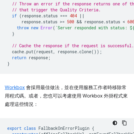
// Throw an error if the response returns one of t
// that trigger the Quality Criteria.
if
(
response
.
status
===
404
||
response
.
status
>
=
500
 && 
response
.
status
 < 
60
throw
new
Error
(
`Server responded with status: 
$
}
// Cache the response if the request is successful.
cache
.
put
(
request
,
response
.
clone
());
return
response
;
}
Workbox
會採用最佳做法，並在使用服務工作者時移除常
用程式碼。或者，您也可以考慮使用 Workbox 外掛程式來
處理這些情況：
export
class
FallbackOnErrorPlugin
{