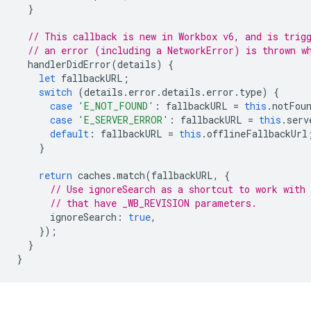
}
// This callback is new in Workbox v6, and is trig
// an error (including a NetworkError) is thrown w
handlerDidError
(
details
)
{
let
fallbackURL
;
switch
(
details
.
error
.
details
.
error
.
type
)
{
case
'E_NOT_FOUND'
:
fallbackURL
=
this
.
notFou
case
'E_SERVER_ERROR'
:
fallbackURL
=
this
.
serv
default
:
fallbackURL
=
this
.
offlineFallbackUrl
}
return
caches
.
match
(
fallbackURL
,
{
// Use ignoreSearch as a shortcut to work with
// that have _WB_REVISION parameters.
ignoreSearch
:
true
,
});
}
}