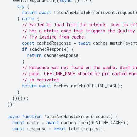
event
.
respondWith
((
async
()
=
>
{
try
{
return
await
fetchAndHandleError
(
event
.
request
}
catch
{
// Failed to load from the network. User is of
// has a status code that triggers the Quality
// Try loading from cache.
const
cachedResponse
=
await
caches
.
match
(
even
if
(
cachedResponse
)
{
return
cachedResponse
;
}
// Response was not found on the cache. Send th
// page. OFFLINE_PAGE should be pre-cached whe
// is activated.
return
await
caches
.
match
(
OFFLINE_PAGE
);
}
})());
});
async
function
fetchAndHandleError
(
request
)
{
const
cache
=
await
caches
.
open
(
RUNTIME_CACHE
);
const
response
=
await
fetch
(
request
);