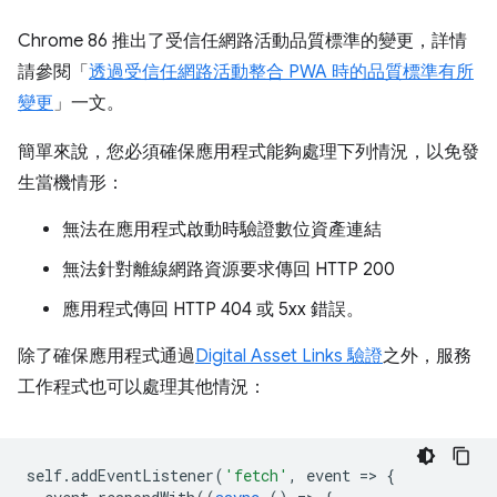
Chrome 86 推出了受信任網路活動品質標準的變更，詳情
請參閱「
透過受信任網路活動整合 PWA 時的品質標準有所
變更
」一文。
簡單來說，您必須確保應用程式能夠處理下列情況，以免發
生當機情形：
無法在應用程式啟動時驗證數位資產連結
無法針對離線網路資源要求傳回 HTTP 200
應用程式傳回 HTTP 404 或 5xx 錯誤。
除了確保應用程式通過
Digital Asset Links 驗證
之外，服務
工作程式也可以處理其他情況：
self
.
addEventListener
(
'fetch'
,
event
=
>
{