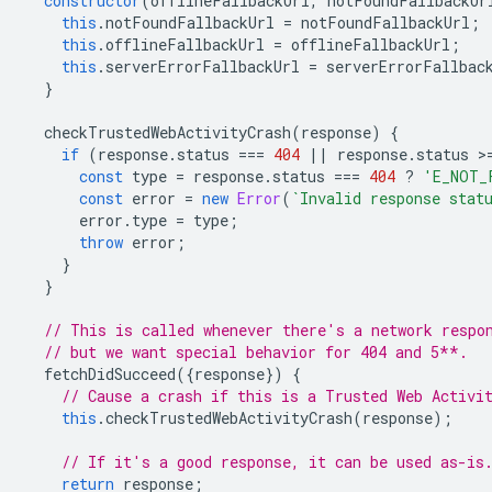
constructor
(
offlineFallbackUrl
,
notFoundFallbackUr
this
.
notFoundFallbackUrl
=
notFoundFallbackUrl
;
this
.
offlineFallbackUrl
=
offlineFallbackUrl
;
this
.
serverErrorFallbackUrl
=
serverErrorFallbac
}
checkTrustedWebActivityCrash
(
response
)
{
if
(
response
.
status
===
404
||
response
.
status
>
const
type
=
response
.
status
===
404
?
'E_NOT_
const
error
=
new
Error
(
`Invalid response stat
error
.
type
=
type
;
throw
error
;
}
}
// This is called whenever there's a network respo
// but we want special behavior for 404 and 5**.
fetchDidSucceed
({
response
})
{
// Cause a crash if this is a Trusted Web Activi
this
.
checkTrustedWebActivityCrash
(
response
);
// If it's a good response, it can be used as-is
return
response
;