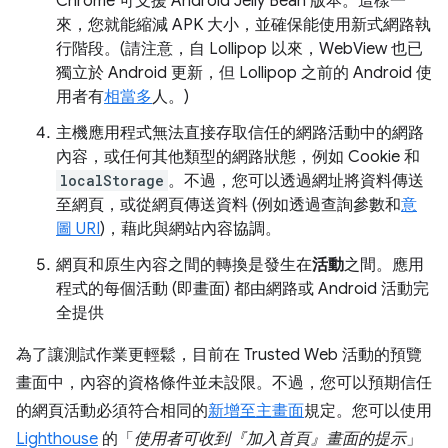
Chrome 可支援 Android Jelly Bean 版本。這樣一
來，您就能縮減 APK 大小，並確保能使用新式網路執
行階段。(請注意，自 Lollipop 以來，WebView 也已
獨立於 Android 更新，但 Lollipop 之前的 Android 使
用者有
相當多
人。)
主機應用程式無法直接存取信任的網路活動中的網路
內容，或任何其他類型的網路狀態，例如 Cookie 和
localStorage
。不過，您可以透過網址將資料傳送
至網頁，或從網頁傳送資料 (例如透過查詢參數和
意
圖 URI
)，藉此與網站內容協調。
網頁和原生內容之間的轉換是發生在
活動
之間。應用
程式的每個活動 (即畫面) 都由網路或 Android 活動完
全提供
為了讓測試作業更輕鬆，目前在 Trusted Web 活動的預覽
畫面中，內容的資格條件並未設限。不過，您可以預期信任
的網頁活動必須符合相同的
新增至主畫面
規定。您可以使用
Lighthouse
的「
使用者可收到『加入首頁』畫面的提示
」