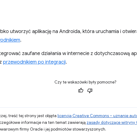
ybko utworzyć aplikację na Androida, która uruchamia i otwie
wodnikiem
.
ntegrować zaufane działania w internecie z dotychczasową apl
 z
przewodnikiem po integracji
.
Czy te wskazówki były pomocne?
zej, treść tej strony jest objęta
licencją Creative Commons – uznanie aut
zczegółowe informacje na ten temat zawierają
zasady dotyczące witryny
warowym firmy Oracle i jej podmiotów stowarzyszonych.