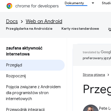
Dokumenty
Stud
Docs
Web on Android
Przeglądarka na Androidzie
Karty niestandardowe
z
zaufana aktywność
internetowa
preferowany języ
Przegląd
Strona główna
Rozpocznij
Prze
Pojęcia związane z Androidem
dla programistów stron
internetowych
Pete 
Przewodnik integracji