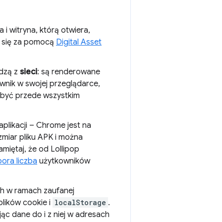
a i witryna, którą otwiera,
 się za pomocą
Digital Asset
odzą z
sieci
: są renderowane
ownik w swojej przeglądarce,
y być przede wszystkim
aplikacji – Chrome jest na
zmiar pliku APK i można
ętaj, że od Lollipop
pora liczba
użytkowników
ch w ramach zaufanej
plików cookie i
localStorage
.
ąc dane do i z niej w adresach