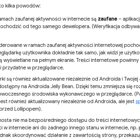
to kilka powodów:
ramach zaufanej aktywności w internecie są
zaufane
– aplikacj
ochodzić od tego samego dewelopera. (Weryfikacja odbywa
nderowane w ramach zaufanej aktywności internetowej poch
eglądarkę użytkownika dokładnie tak samo, jak widzi je użytk
są wyświetlane na pełnym ekranie. Treści internetowe powinn
i przydatne w przeglądarce.
ki są również aktualizowane niezależnie od Androida i Twojej 
dostępny na Androida Jelly Bean. Dzięki temu zmniejsza się ro
woczesnego środowiska wykonawczego w przeglądarce. (Pami
est również aktualizowany niezależnie od Androida, ale jest
s
przed Lollipopem).
 hosta nie ma bezpośredniego dostępu do treści internetowy
 w internecie ani do żadnego innego stanu w internecie, np. 
dnak skoordynować działanie z zawartością strony, przekazuj