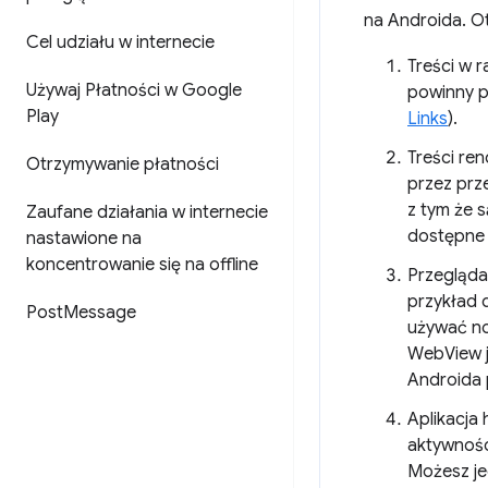
na Androida. O
Cel udziału w internecie
Treści w 
Używaj Płatności w Google
powinny p
Play
Links
).
Treści re
Otrzymywanie płatności
przez prz
z tym że 
Zaufane działania w internecie
dostępne 
nastawione na
koncentrowanie się na offline
Przeglądar
przykład 
Post
Message
używać no
WebView j
Androida 
Aplikacja
aktywności
Możesz je