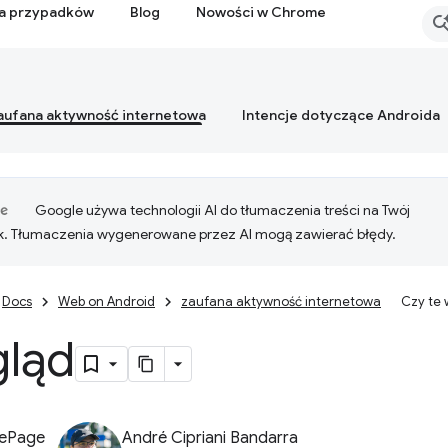
ia przypadków
Blog
Nowości w Chrome
aufana aktywność internetowa
Intencje dotyczące Androida
Google używa technologii AI do tłumaczenia treści na Twój
k. Tłumaczenia wygenerowane przez AI mogą zawierać błędy.
Docs
Web on Android
zaufana aktywność internetowa
Czy te
gląd
LePage
André Cipriani Bandarra