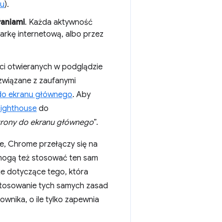
ru
).
łaniami
. Każda aktywność
darkę internetową, albo przez
ci otwieranych w podglądzie
związane z zaufanymi
do ekranu głównego
. Aby
Lighthouse
do
trony do ekranu głównego
”.
ie, Chrome przełączy się na
 mogą też stosować ten sam
je dotyczące tego, która
 stosowanie tych samych zasad
wnika, o ile tylko zapewnia