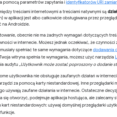
za pomocą parametrów zapytania i
identyfikatorów URI zamia
 między treściami internetowymi a treściami natywnymi są
dzia
an) w aplikacji jest albo całkowicie obsługiwana przez przeglą
 na Androidzie.
stowanie, obecnie nie ma żadnych wymagań dotyczących treś
wności w internecie. Możesz jednak oczekiwać, że czynności 
 musiały spełniać te same wymagania dotyczące
dodawania 
 Twoja witryna spełnia te wymagania, możesz użyć narzędzia
a audytu „
Użytkownik może zostać poproszony o dodanie s
rome użytkownika nie obsługuje zaufanych działań w internec
arzędzi za pomocą karty niestandardowej. Inne przeglądarki
go używają zaufane działania w internecie. Ostateczne decyz
a się otworzyć, podejmuje aplikacja hostująca, ale zalecamy
kart niestandardowych: używaj domyślnej przeglądarki użytko
funkcje.