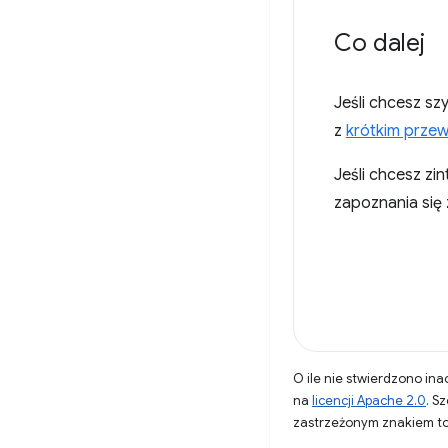
Co dalej
Jeśli chcesz sz
z
krótkim prze
Jeśli chcesz zi
zapoznania się
O ile nie stwierdzono inac
na
licencji Apache 2.0
. S
zastrzeżonym znakiem to