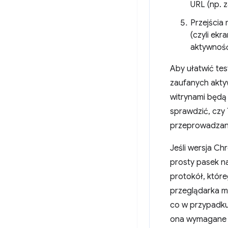
URL (np. 
Przejścia
(czyli ekr
aktywność
Aby ułatwić te
zaufanych akty
witrynami będą
sprawdzić, czy
przeprowadzani
Jeśli wersja Ch
prosty pasek n
protokół, które
przeglądarka m
co w przypadku 
ona wymagane 