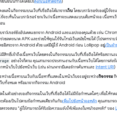
ารยืนยันนี้ทำได้โดยใช้
ลิงก์เนื้อหาดิจิทัล
)
สดงผลในกิจกรรมบนเว็บที่เชื่อถือได้มาจาก
เว็บ
โดยเบราว์เซอร์ของผู้ใช้จ
ผู้ใช้จะเห็นในเบราว์เซอร์ ยกเว้นว่าเนื้อหาจะแสดงแบบเต็มหน้าจอ เนื้อหา
ก่อน
เบราว์เซอร์ยังอัปเดตแยกจาก Android และแอปของคุณด้วย เช่น Chrom
ะช่วยลดขนาด APK และช่วยให้คุณใช้รันไทม์เว็บสมัยใหม่ได้ (โปรดทราบว่
ยอิสระจาก Android ด้วย แต่มีผู้ใช้ Android ก่อน Lollipop อยู่
เป็นจ
มีสิทธิ์เข้าถึงเนื้อหาเว็บโดยตรงในกิจกรรมบนเว็บที่เชื่อถือได้หรือสถานะเ
rage
อย่างไรก็ตาม คุณสามารถประสานงานกับเนื้อหาเว็บได้โดยการส่งข้อ
หน้าเว็บไปยังหน้าเว็บ (เช่น ผ่านพารามิเตอร์การค้นหาและ
Intent URI
)
ะหว่างเนื้อหาบนเว็บกับเนื้อหาที่แสดงในหน้าเว็บจะอยู่ระหว่าง
กิจกรรม
กิ
็บทั้งหมด หรือมาจากกิจกรรม Android
เปิดในตัวอย่างของกิจกรรมในเว็บที่เชื่อถือได้ไม่มีข้อกำหนดใดๆ เพื่อให้ทด
ได้จะต้องเป็นไปตามข้อกำหนดเดียวกันกับ
เพิ่มไปยังหน้าจอหลัก
คุณสามารถต
การตรวจสอบ "
ผู้ใช้สามารถได้รับข้อความแจ้งให้เพิ่มลงในหน้าจอหลัก
" ของ