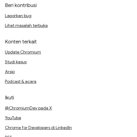
Beri kontribusi
Laporkan bug
Lihat masalah terbuka
Konten terkait
Update Chromium
Studi kasus
Arsip
Podcast & acara
Ikuti
@ChromiumDev pada X
YouTube
Chrome for Developers di LinkedIn