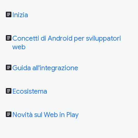
article
Inizia
article
Concetti di Android per sviluppatori
web
article
Guida all'integrazione
article
Ecosistema
article
Novità sul Web in Play