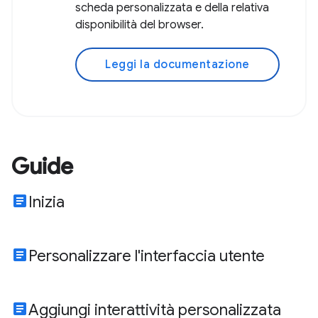
scheda personalizzata e della relativa
disponibilità del browser.
Leggi la documentazione
Guide
article
Inizia
article
Personalizzare l'interfaccia utente
article
Aggiungi interattività personalizzata