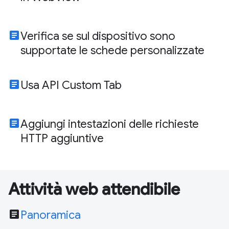
article
Verifica se sul dispositivo sono
supportate le schede personalizzate
article
Usa API Custom Tab
article
Aggiungi intestazioni delle richieste
HTTP aggiuntive
Attività web attendibile
article
Panoramica