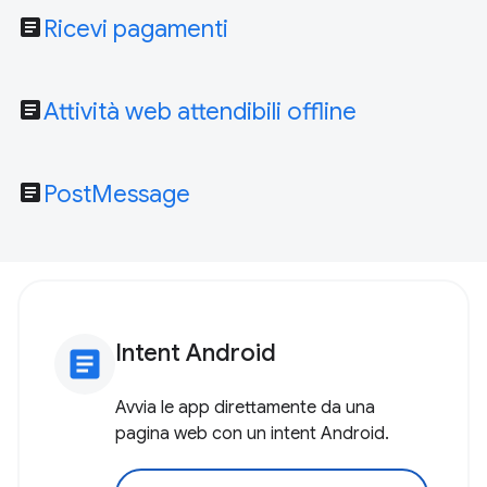
article
Ricevi pagamenti
article
Attività web attendibili offline
article
PostMessage
Intent Android
article
Avvia le app direttamente da una
pagina web con un intent Android.