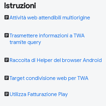
Istruzioni
article
Attività web attendibili multiorigine
article
Trasmettere informazioni a TWA
tramite query
article
Raccolta di Helper del browser Android
article
Target condivisione web per TWA
article
Utilizza Fatturazione Play