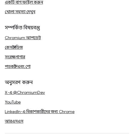
একটি বাগ ফাইল করুন
খোলা সমস্যা দেখুন
সম্পর্কিত বিষয়বস্তু
Chromium আপডেট
কেস স্টাডিজ
সংরক্ষণাগার
পডকাস্ট এবং শো
অনুসরণ করুন
X-এ @ChromiumDev
YouTube
LinkedIn-এ বিকাশকারীদের জন্য Chrome
আরএসএস