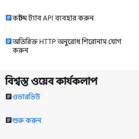
article
কাস্টম ট্যাব API ব্যবহার করুন
article
অতিরিক্ত HTTP অনুরোধ শিরোনাম যোগ
করুন
বিশ্বস্ত ওয়েব কার্যকলাপ
article
ওভারভিউ
article
শুরু করুন