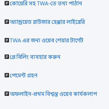
article
কোয়েরি সহ TWA-তে তথ্য পাঠান
article
অ্যান্ড্রয়েড ব্রাউজার হেল্পার লাইব্রেরি
article
TWA এর জন্য ওয়েব শেয়ার টার্গেট
article
প্লে বিলিং ব্যবহার করুন
article
পেমেন্ট গ্রহণ
article
অফলাইন-প্রথম বিশ্বস্ত ওয়েব কার্যকলাপ