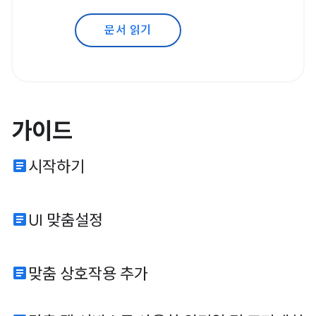
문서 읽기
가이드
article
시작하기
article
UI 맞춤설정
article
맞춤 상호작용 추가