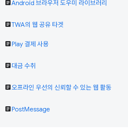
article
Android 브라우저 도우미 라이브러리
article
TWA의 웹 공유 타겟
article
Play 결제 사용
article
대금 수취
article
오프라인 우선의 신뢰할 수 있는 웹 활동
article
PostMessage