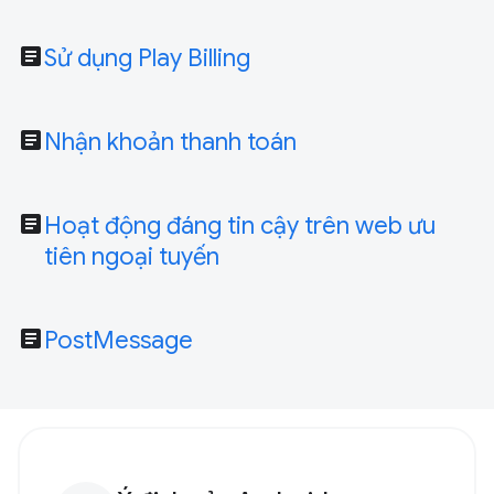
article
Sử dụng Play Billing
article
Nhận khoản thanh toán
article
Hoạt động đáng tin cậy trên web ưu
tiên ngoại tuyến
article
PostMessage