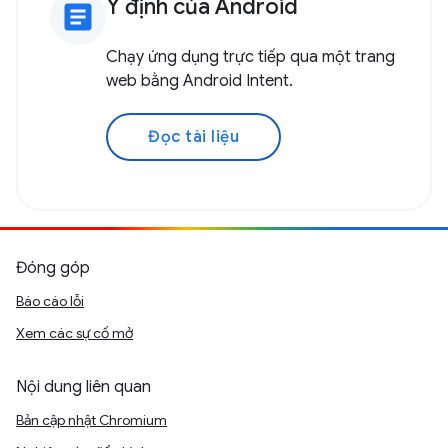
Ý định của Android
article
Chạy ứng dụng trực tiếp qua một trang
web bằng Android Intent.
Đọc tài liệu
Đóng góp
Báo cáo lỗi
Xem các sự cố mở
Nội dung liên quan
Bản cập nhật Chromium