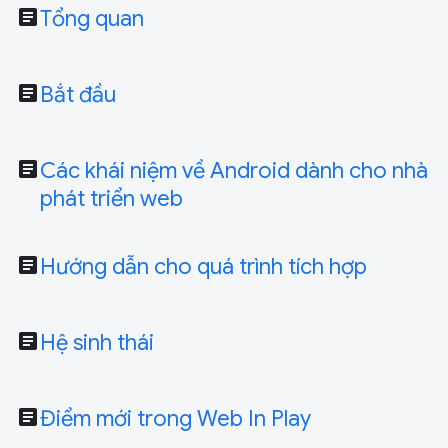
article
Tổng quan
article
Bắt đầu
article
Các khái niệm về Android dành cho nhà
phát triển web
article
Hướng dẫn cho quá trình tích hợp
article
Hệ sinh thái
article
Điểm mới trong Web In Play