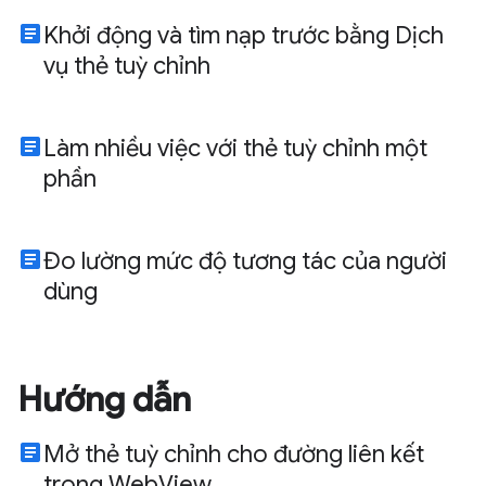
article
Khởi động và tìm nạp trước bằng Dịch
vụ thẻ tuỳ chỉnh
article
Làm nhiều việc với thẻ tuỳ chỉnh một
phần
article
Đo lường mức độ tương tác của người
dùng
Hướng dẫn
article
Mở thẻ tuỳ chỉnh cho đường liên kết
trong WebView