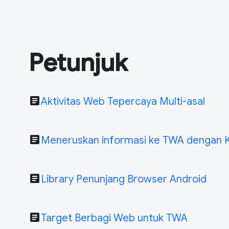
Petunjuk
article
Aktivitas Web Tepercaya Multi-asal
article
Meneruskan informasi ke TWA dengan K
article
Library Penunjang Browser Android
article
Target Berbagi Web untuk TWA