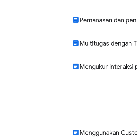
article
Pemanasan dan peng
article
Multitugas dengan T
article
Mengukur interaksi
article
Menggunakan Custo