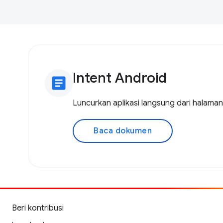
Intent Android
article
Luncurkan aplikasi langsung dari halama
Baca dokumen
Beri kontribusi