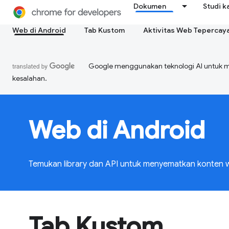
Dokumen
Studi k
Web di Android
Tab Kustom
Aktivitas Web Tepercay
Google menggunakan teknologi AI untuk 
kesalahan.
Web di Android
Temukan library dan API untuk menyematkan konten w
Tab Kustom