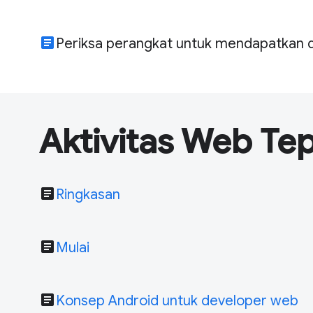
article
Periksa perangkat untuk mendapatkan 
Aktivitas Web Te
article
Ringkasan
article
Mulai
article
Konsep Android untuk developer web