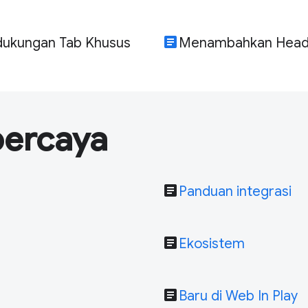
article
dukungan Tab Khusus
Menambahkan Heade
percaya
article
Panduan integrasi
article
Ekosistem
article
Baru di Web In Play