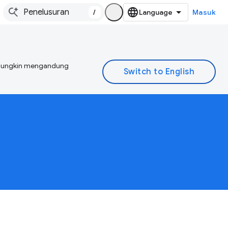
/
Masuk
I mungkin mengandung