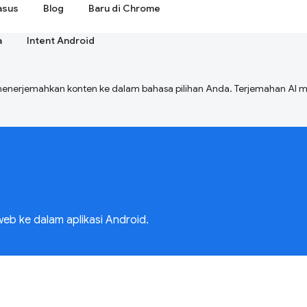
asus
Blog
Baru di Chrome
a
Intent Android
menerjemahkan konten ke dalam bahasa pilihan Anda. Terjemahan A
eb ke dalam aplikasi Android.