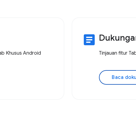
article
Dukunga
ab Khusus Android
Tinjauan fitur T
Baca dok