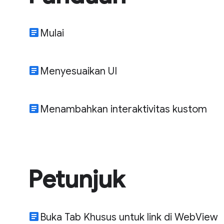
article
Mulai
article
Menyesuaikan UI
article
Menambahkan interaktivitas kustom
Petunjuk
article
Buka Tab Khusus untuk link di WebView