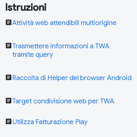
Istruzioni
article
Attività web attendibili multiorigine
article
Trasmettere informazioni a TWA
tramite query
article
Raccolta di Helper del browser Android
article
Target condivisione web per TWA
article
Utilizza Fatturazione Play