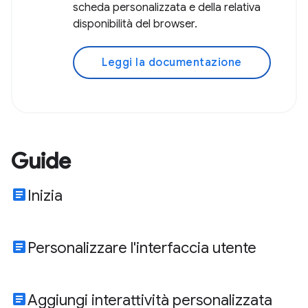
scheda personalizzata e della relativa
disponibilità del browser.
Leggi la documentazione
Guide
article
Inizia
article
Personalizzare l'interfaccia utente
article
Aggiungi interattività personalizzata