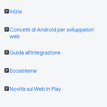
article
Inizia
article
Concetti di Android per sviluppatori
web
article
Guida all'integrazione
article
Ecosistema
article
Novità sul Web in Play