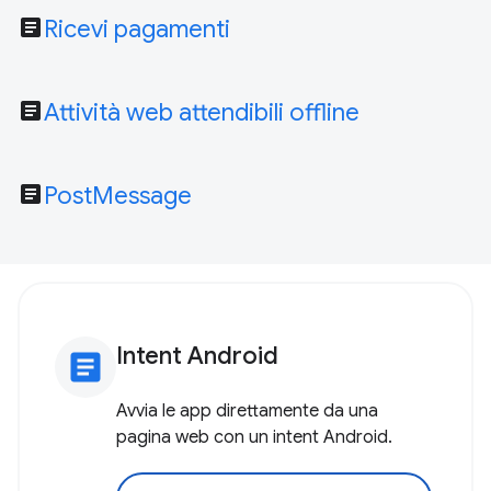
article
Ricevi pagamenti
article
Attività web attendibili offline
article
PostMessage
Intent Android
article
Avvia le app direttamente da una
pagina web con un intent Android.