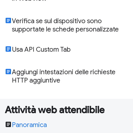
article
Verifica se sul dispositivo sono
supportate le schede personalizzate
article
Usa API Custom Tab
article
Aggiungi intestazioni delle richieste
HTTP aggiuntive
Attività web attendibile
article
Panoramica