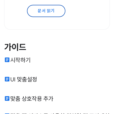
문서 읽기
가이드
article
시작하기
article
UI 맞춤설정
article
맞춤 상호작용 추가