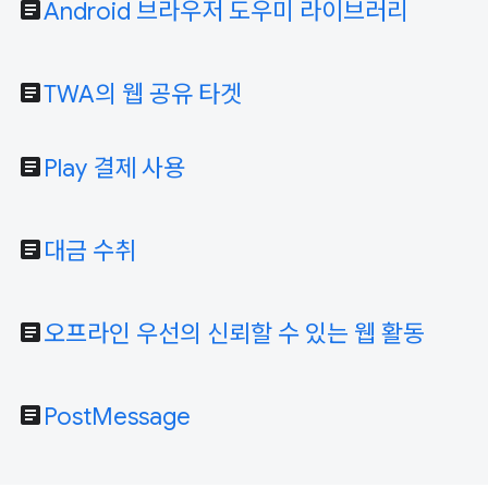
article
Android 브라우저 도우미 라이브러리
article
TWA의 웹 공유 타겟
article
Play 결제 사용
article
대금 수취
article
오프라인 우선의 신뢰할 수 있는 웹 활동
article
PostMessage