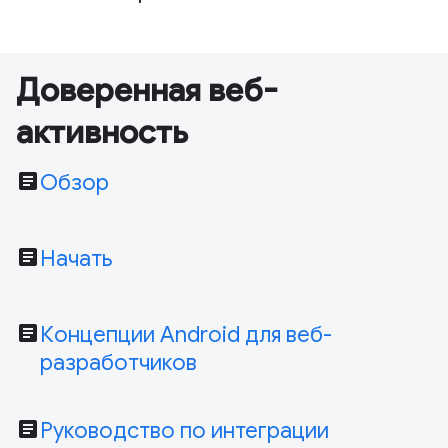
Доверенная веб-
активность
article
Обзор
article
Начать
article
Концепции Android для веб-
разработчиков
article
Руководство по интеграции