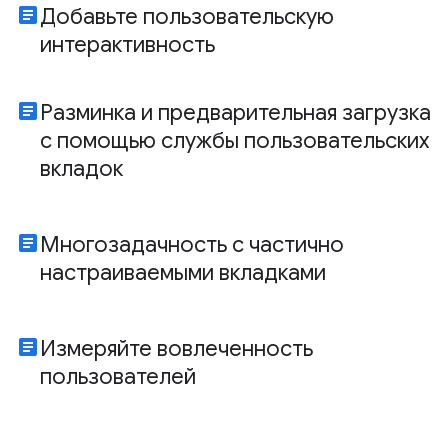
article
Добавьте пользовательскую
интерактивность
article
Разминка и предварительная загрузка
с помощью службы пользовательских
вкладок
article
Многозадачность с частично
настраиваемыми вкладками
article
Измеряйте вовлеченность
пользователей