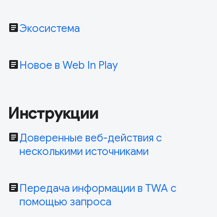
article
Экосистема
article
Новое в Web In Play
Инструкции
article
Доверенные веб-действия с
несколькими источниками
article
Передача информации в TWA с
помощью запроса