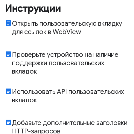
Инструкции
article
Открыть пользовательскую вкладку
для ссылок в WebView
article
Проверьте устройство на наличие
поддержки пользовательских
вкладок
article
Использовать API пользовательских
вкладок
article
Добавьте дополнительные заголовки
HTTP-запросов