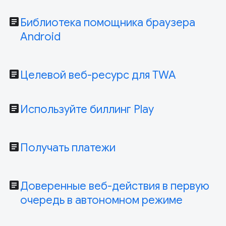
article
Библиотека помощника браузера
Android
article
Целевой веб-ресурс для TWA
article
Используйте биллинг Play
article
Получать платежи
article
Доверенные веб-действия в первую
очередь в автономном режиме