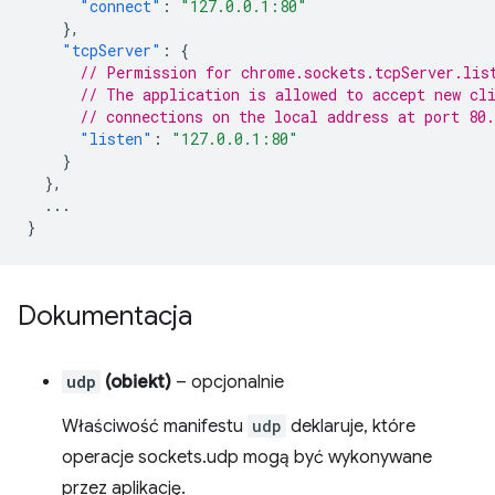
"connect"
:
"127.0.0.1:80"
},
"tcpServer"
:
{
// Permission for chrome.sockets.tcpServer.lis
// The application is allowed to accept new cl
// connections on the local address at port 80.
"listen"
:
"127.0.0.1:80"
}
},
...
}
Dokumentacja
udp
(obiekt)
– opcjonalnie
Właściwość manifestu
udp
deklaruje, które
operacje sockets.udp mogą być wykonywane
przez aplikację.