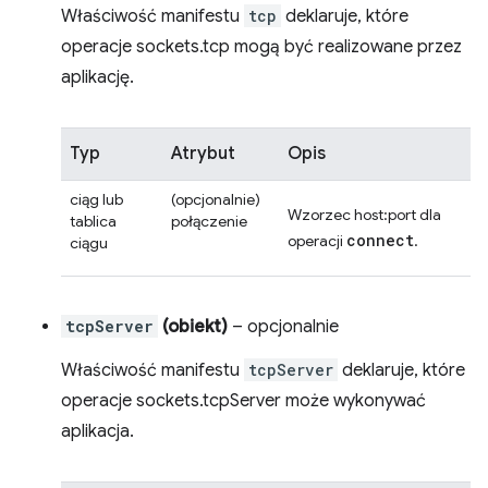
Właściwość manifestu
tcp
deklaruje, które
operacje sockets.tcp mogą być realizowane przez
aplikację.
Typ
Atrybut
Opis
ciąg lub
(opcjonalnie)
Wzorzec host:port dla
tablica
połączenie
connect
operacji
.
ciągu
tcpServer
(obiekt)
– opcjonalnie
Właściwość manifestu
tcpServer
deklaruje, które
operacje sockets.tcpServer może wykonywać
aplikacja.