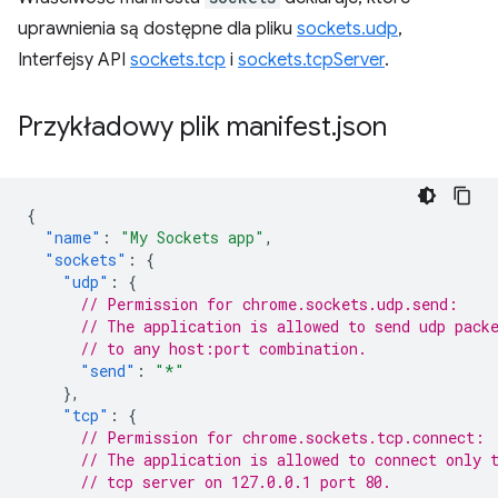
uprawnienia są dostępne dla pliku
sockets.udp
,
Interfejsy API
sockets.tcp
i
sockets.tcpServer
.
Przykładowy plik manifest
.
json
{
"name"
:
"My Sockets app"
,
"sockets"
:
{
"udp"
:
{
// Permission for chrome.sockets.udp.send:
// The application is allowed to send udp pack
// to any host:port combination.
"send"
:
"*"
},
"tcp"
:
{
// Permission for chrome.sockets.tcp.connect:
// The application is allowed to connect only 
// tcp server on 127.0.0.1 port 80.