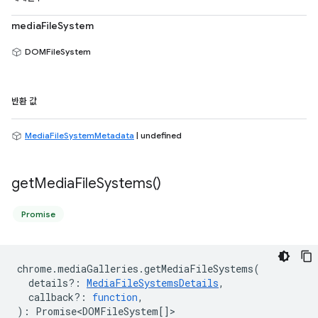
mediaFileSystem
DOMFileSystem
반환 값
MediaFileSystemMetadata
| undefined
get
Media
File
Systems(
)
Promise
chrome
.
mediaGalleries
.
getMediaFileSystems
(
details?
:
MediaFileSystemsDetails
,
callback?
:
function
,
)
:
Promise<DOMFileSystem
[]>