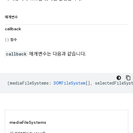
매개변수
callback
함수
callback
매개변수는 다음과 같습니다.
(
mediaFileSystems
:
DOMFileSystem
[],
selectedFileSys
mediaFileSystems