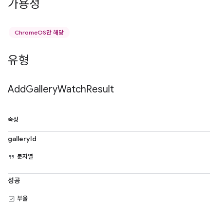
가용성
ChromeOS만 해당
유형
Add
Gallery
Watch
Result
속성
galleryId
문자열
성공
부울