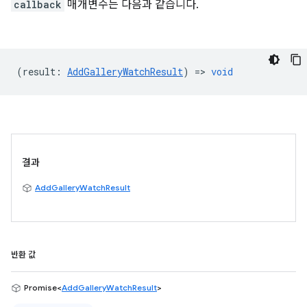
callback
매개변수는 다음과 같습니다.
(
result
:
AddGalleryWatchResult
) =>
void
결과
AddGalleryWatchResult
반환 값
Promise<
AddGalleryWatchResult
>