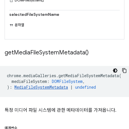
DOMFileSystem[]
selectedFileSystemName
문자열
get
Media
File
System
Metadata(
)
chrome
.
mediaGalleries
.
getMediaFileSystemMetadata
(
mediaFileSystem
:
DOMFileSystem
,
)
:
MediaFileSystemMetadata
|
undefined
특정 미디어 파일 시스템에 관한 메타데이터를 가져옵니다.
매개변수