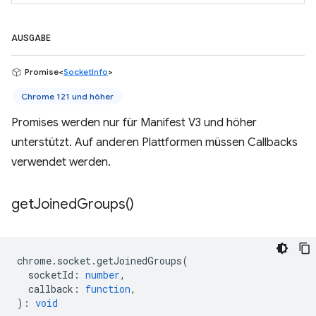
AUSGABE
Promise<
SocketInfo
>
Chrome 121 und höher
Promises werden nur für Manifest V3 und höher
unterstützt. Auf anderen Plattformen müssen Callbacks
verwendet werden.
get
Joined
Groups(
)
chrome
.
socket
.
getJoinedGroups
(
socketId
:
number
,
callback
:
function
,
)
:
void