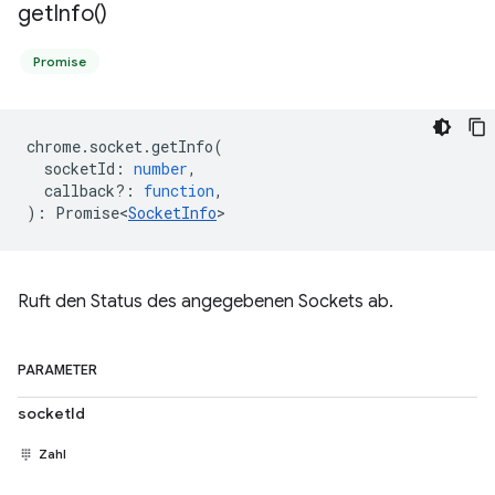
get
Info(
)
Promise
chrome
.
socket
.
getInfo
(
socketId
:
number
,
callback?
:
function
,
)
:
Promise<
SocketInfo
>
Ruft den Status des angegebenen Sockets ab.
PARAMETER
socketId
Zahl