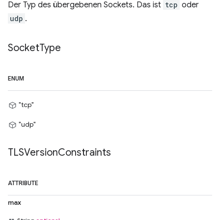
Der Typ des übergebenen Sockets. Das ist
tcp
oder
udp
.
Socket
Type
ENUM
"tcp"
"udp"
TLSVersion
Constraints
ATTRIBUTE
max