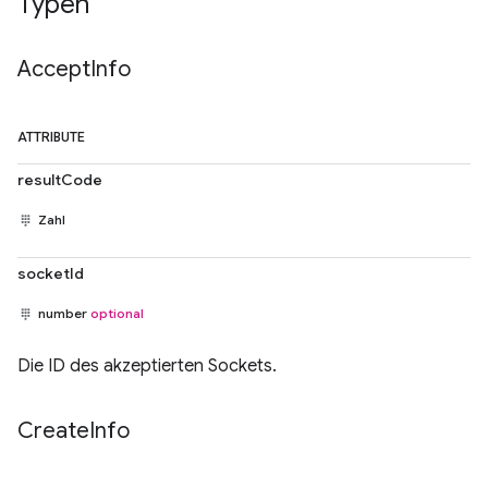
Typen
Accept
Info
ATTRIBUTE
resultCode
Zahl
socketId
number
optional
Die ID des akzeptierten Sockets.
Create
Info