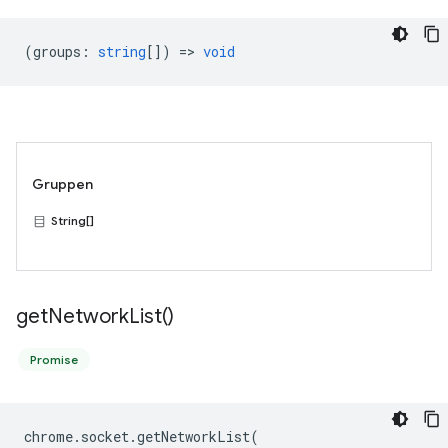
(
groups
:
string
[]) =>
void
Gruppen
String[]
get
Network
List(
)
Promise
chrome
.
socket
.
getNetworkList
(