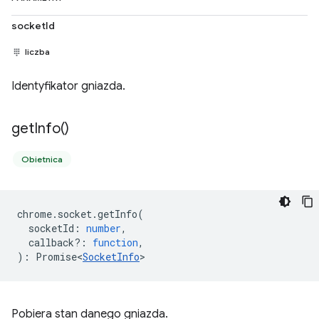
socketId
liczba
Identyfikator gniazda.
get
Info(
)
Obietnica
chrome
.
socket
.
getInfo
(
socketId
:
number
,
callback?
:
function
,
)
:
Promise<
SocketInfo
>
Pobiera stan danego gniazda.