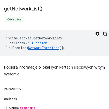
get
Network
List(
)
Obietnica
chrome
.
socket
.
getNetworkList
(
callback?
:
function
,
)
:
Promise<
NetworkInterface
[]
>
Pobiera informacje o lokalnych kartach sieciowych w tym
systemie.
PARAMETRY
callback
funkcja
opcjonalna