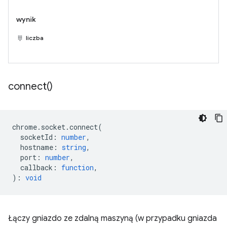
wynik
liczba
connect(
)
chrome
.
socket
.
connect
(
socketId
:
number
,
hostname
:
string
,
port
:
number
,
callback
:
function
,
)
:
void
Łączy gniazdo ze zdalną maszyną (w przypadku gniazda