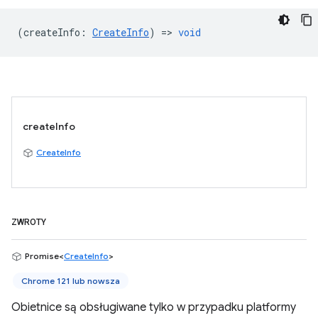
(
createInfo
:
CreateInfo
) =>
void
createInfo
CreateInfo
ZWROTY
Promise<
CreateInfo
>
Chrome 121 lub nowsza
Obietnice są obsługiwane tylko w przypadku platformy