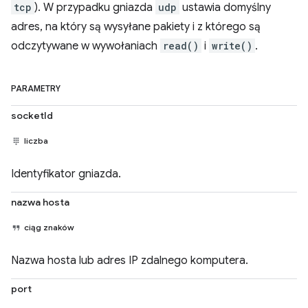
tcp
). W przypadku gniazda
udp
ustawia domyślny
adres, na który są wysyłane pakiety i z którego są
odczytywane w wywołaniach
read()
i
write()
.
PARAMETRY
socketId
liczba
Identyfikator gniazda.
nazwa hosta
ciąg znaków
Nazwa hosta lub adres IP zdalnego komputera.
port