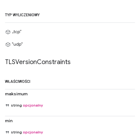
TYP WYLICZENIOWY
„tcp”
"udp"
TLSVersion
Constraints
WŁAŚCIWOŚCI
maksimum
string
opcjonalny
min
string
opcjonalny