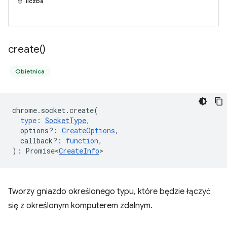
liczba
create(
)
Obietnica
chrome
.
socket
.
create
(
type
:
SocketType
,
options?
:
CreateOptions
,
callback?
:
function
,
)
:
Promise<
CreateInfo
>
Tworzy gniazdo określonego typu, które będzie łączyć
się z określonym komputerem zdalnym.