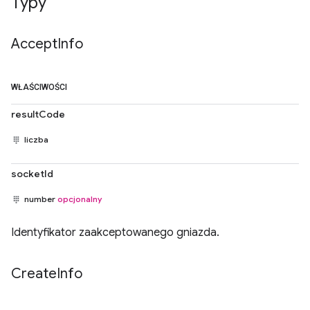
Typy
Accept
Info
WŁAŚCIWOŚCI
resultCode
liczba
socketId
number
opcjonalny
Identyfikator zaakceptowanego gniazda.
Create
Info