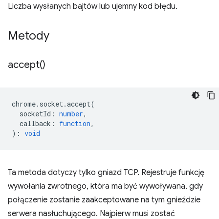
Liczba wysłanych bajtów lub ujemny kod błędu.
Metody
accept(
)
chrome
.
socket
.
accept
(
socketId
:
number
,
callback
:
function
,
)
:
void
Ta metoda dotyczy tylko gniazd TCP. Rejestruje funkcję
wywołania zwrotnego, która ma być wywoływana, gdy
połączenie zostanie zaakceptowane na tym gnieździe
serwera nasłuchującego. Najpierw musi zostać