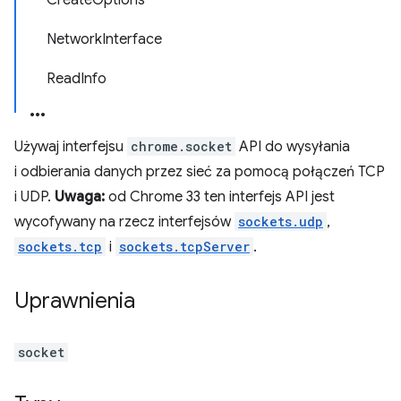
CreateOptions
NetworkInterface
ReadInfo
Używaj interfejsu
chrome.socket
API do wysyłania
i odbierania danych przez sieć za pomocą połączeń TCP
i UDP.
Uwaga:
od Chrome 33 ten interfejs API jest
wycofywany na rzecz interfejsów
sockets.udp
,
sockets.tcp
i
sockets.tcpServer
.
Uprawnienia
socket