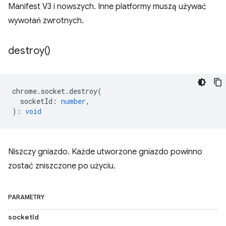
Manifest V3 i nowszych. Inne platformy muszą używać
wywołań zwrotnych.
destroy(
)
chrome
.
socket
.
destroy
(
socketId
:
number
,
)
:
void
Niszczy gniazdo. Każde utworzone gniazdo powinno
zostać zniszczone po użyciu.
PARAMETRY
socketId