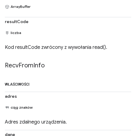
ArrayBuffer
resultCode
liczba
Kod resultCode zwrócony z wywołania read().
Recv
From
Info
WŁAŚCIWOŚCI
adres
ciąg znaków
Adres zdalnego urządzenia.
dane