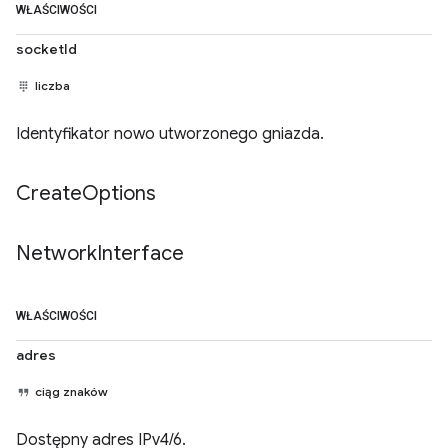
WŁAŚCIWOŚCI
socketId
liczba
Identyfikator nowo utworzonego gniazda.
Create
Options
Network
Interface
WŁAŚCIWOŚCI
adres
ciąg znaków
Dostępny adres IPv4/6.