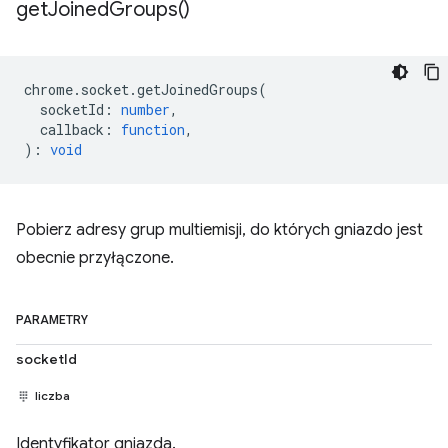
get
Joined
Groups(
)
chrome
.
socket
.
getJoinedGroups
(
socketId
:
number
,
callback
:
function
,
)
:
void
Pobierz adresy grup multiemisji, do których gniazdo jest
obecnie przyłączone.
PARAMETRY
socketId
liczba
Identyfikator gniazda.