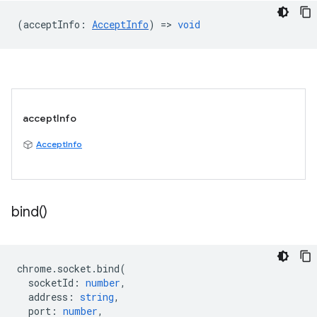
(
acceptInfo
:
AcceptInfo
) =>
void
acceptInfo
AcceptInfo
bind(
)
chrome
.
socket
.
bind
(
socketId
:
number
,
address
:
string
,
port
:
number
,