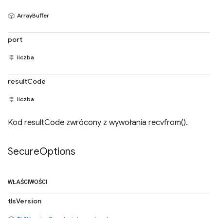
ArrayBuffer
port
liczba
resultCode
liczba
Kod resultCode zwrócony z wywołania recvfrom().
Secure
Options
WŁAŚCIWOŚCI
tlsVersion