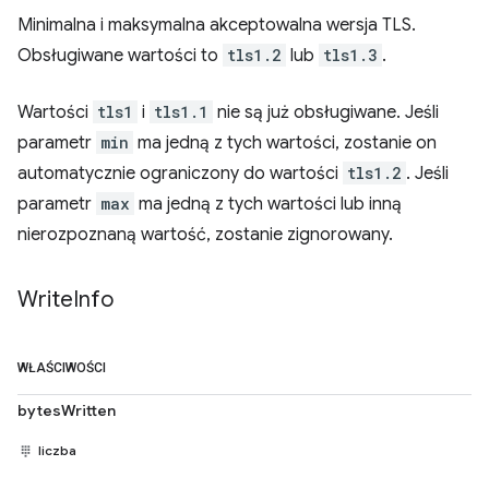
Minimalna i maksymalna akceptowalna wersja TLS.
Obsługiwane wartości to
tls1.2
lub
tls1.3
.
Wartości
tls1
i
tls1.1
nie są już obsługiwane. Jeśli
parametr
min
ma jedną z tych wartości, zostanie on
automatycznie ograniczony do wartości
tls1.2
. Jeśli
parametr
max
ma jedną z tych wartości lub inną
nierozpoznaną wartość, zostanie zignorowany.
Write
Info
WŁAŚCIWOŚCI
bytesWritten
liczba