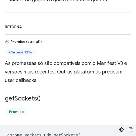
RETORNA
Promise<string[]>
Chrome 121+
As promessas só são compatíveis com o Manifest V3 e
versões mais recentes. Outras plataformas precisam
usar callbacks.
get
Sockets(
)
Promise
chrome
.
sockets
.
udp
.
getSockets
(