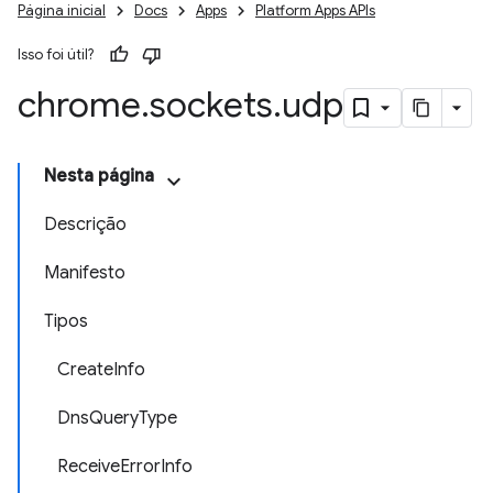
Página inicial
Docs
Apps
Platform Apps APIs
Isso foi útil?
chrome
.
sockets
.
udp
Nesta página
Descrição
Manifesto
Tipos
CreateInfo
DnsQueryType
ReceiveErrorInfo