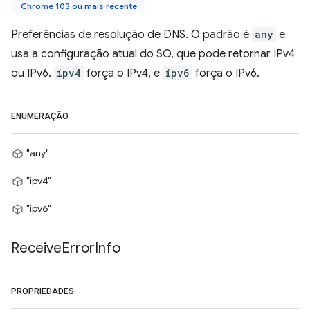
Chrome 103 ou mais recente
Preferências de resolução de DNS. O padrão é
any
e
usa a configuração atual do SO, que pode retornar IPv4
ou IPv6.
ipv4
força o IPv4, e
ipv6
força o IPv6.
ENUMERAÇÃO
"any"
"ipv4"
"ipv6"
Receive
Error
Info
PROPRIEDADES