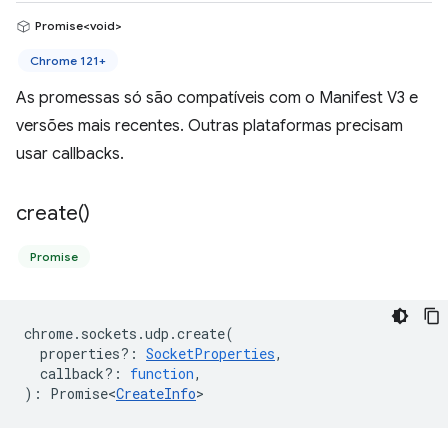
Promise<void>
Chrome 121+
As promessas só são compatíveis com o Manifest V3 e
versões mais recentes. Outras plataformas precisam
usar callbacks.
create(
)
Promise
chrome
.
sockets
.
udp
.
create
(
properties?
:
SocketProperties
,
callback?
:
function
,
)
:
Promise<
CreateInfo
>