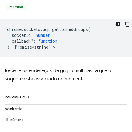
Promise
chrome
.
sockets
.
udp
.
getJoinedGroups
(
socketId
:
number
,
callback?
:
function
,
)
:
Promise<string
[]>
Recebe os endereços de grupo multicast a que o
soquete está associado no momento.
PARÂMETROS
socketId
número