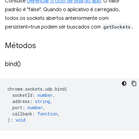
Consulte
Gerenciar o ciclo de vida do app
. O valor
padrão é "false". Quando o aplicativo é carregado,
todos os sockets abertos anteriormente com
persistent=true podem ser buscados com
getSockets
.
Métodos
bind(
)
chrome
.
sockets
.
udp
.
bind
(
socketId
:
number
,
address
:
string
,
port
:
number
,
callback
:
function
,
)
:
void