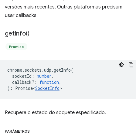
versões mais recentes. Outras plataformas precisam
usar callbacks.
get
Info(
)
Promise
chrome
.
sockets
.
udp
.
getInfo
(
socketId
:
number
,
callback?
:
function
,
)
:
Promise<
SocketInfo
>
Recupera o estado do soquete especificado.
PARÂMETROS