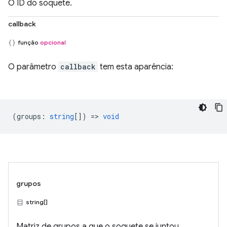
O ID do soquete.
callback
função
opcional
O parâmetro
callback
tem esta aparência:
(
groups
:
string
[]) =>
void
grupos
string[]
Matriz de grupos a que o soquete se juntou.