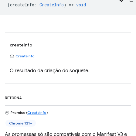
(
createInfo
:
CreateInfo
) =>
void
createInfo
CreateInfo
O resultado da criação do soquete.
RETORNA
Promise<
CreateInfo
>
Chrome 121+
As promessas só são compatíveis com o Manifest V3 e