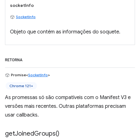
socketInfo
SocketInfo
Objeto que contém as informações do soquete.
RETORNA
Promise<
SocketInfo
>
Chrome 121+
As promessas só são compatíveis com o Manifest V3 e
versões mais recentes. Outras plataformas precisam
usar callbacks.
get
Joined
Groups(
)