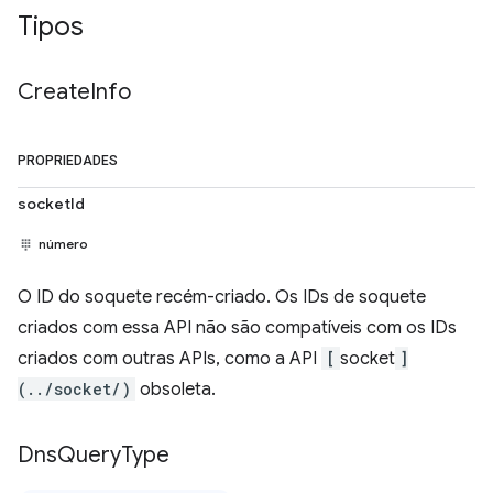
Tipos
Create
Info
PROPRIEDADES
socketId
número
O ID do soquete recém-criado. Os IDs de soquete
criados com essa API não são compatíveis com os IDs
criados com outras APIs, como a API
[
socket
]
(../socket/)
obsoleta.
Dns
Query
Type