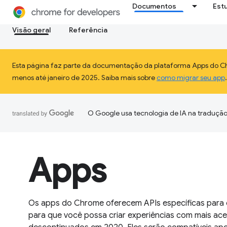
Documentos
Est
Visão geral
Referência
Esta página faz parte da documentação da plataforma Apps do Chr
menos até janeiro de 2025. Saiba mais sobre
como migrar seu app
.
O Google usa tecnologia de IA na tradução
Apps
Os apps do Chrome oferecem APIs específicas para 
para que você possa criar experiências com mais ace