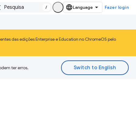
/
Fazer login
ientes das edições Enterprise e Education no ChromeOS pelo
odem ter erros.