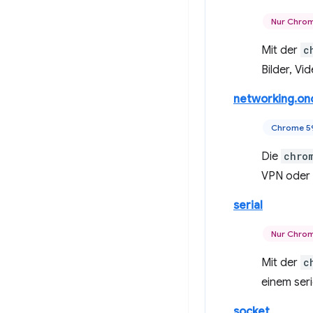
Nur Chro
Mit der
c
Bilder, Vi
networking.on
Chrome 5
Die
chro
VPN oder 
serial
Nur Chro
Mit der
c
einem seri
socket