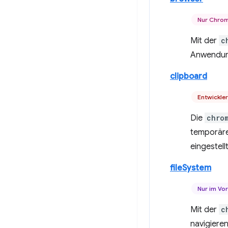
Nur Chro
Mit der
c
Anwendung
clipboard
Entwickle
Die
chro
temporäre
eingestell
fileSystem
Nur im Vo
Mit der
c
navigiere