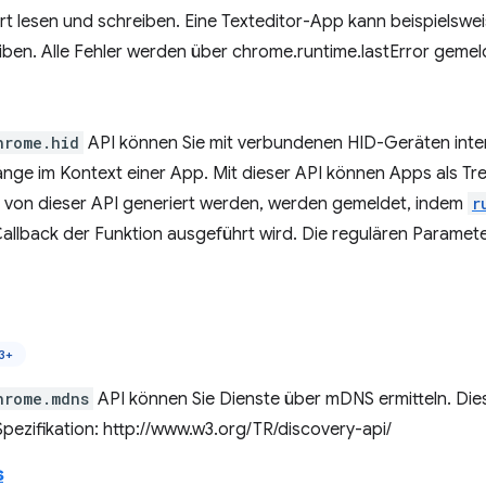
rt lesen und schreiben. Eine Texteditor-App kann beispielswe
iben. Alle Fehler werden über chrome.runtime.lastError gemel
hrome.hid
API können Sie mit verbundenen HID-Geräten intera
nge im Kontext einer App. Mit dieser API können Apps als Tre
ie von dieser API generiert werden, werden gemeldet, indem
r
allback der Funktion ausgeführt wird. Die regulären Parameter
3+
hrome.mdns
API können Sie Dienste über mDNS ermitteln. Die
pezifikation: http://www.w3.org/TR/discovery-api/
s