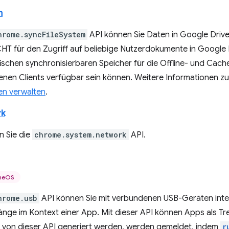
m
hrome.syncFileSystem
API können Sie Daten in Google Drive
CHT für den Zugriff auf beliebige Nutzerdokumente in Google 
ischen synchronisierbaren Speicher für die Offline- und Cac
enen Clients verfügbar sein können. Weitere Informationen zu
en verwalten
.
rk
 Sie die
chrome.system.network
API.
meOS
hrome.usb
API können Sie mit verbundenen USB-Geräten intera
nge im Kontext einer App. Mit dieser API können Apps als Tr
ie von dieser API generiert werden, werden gemeldet, indem
r