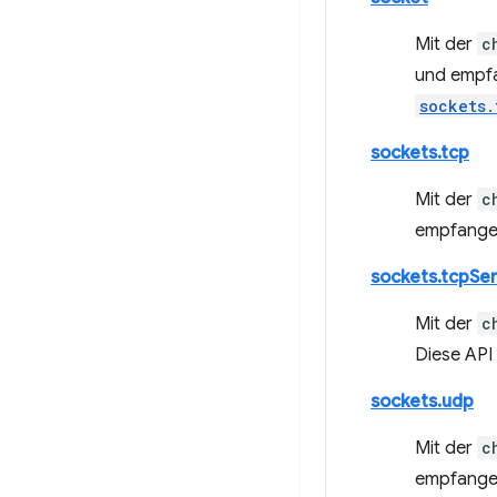
Mit der
c
und empf
sockets.
sockets.tcp
Mit der
c
empfangen.
sockets.tcpSe
Mit der
c
Diese API 
sockets.udp
Mit der
c
empfangen.