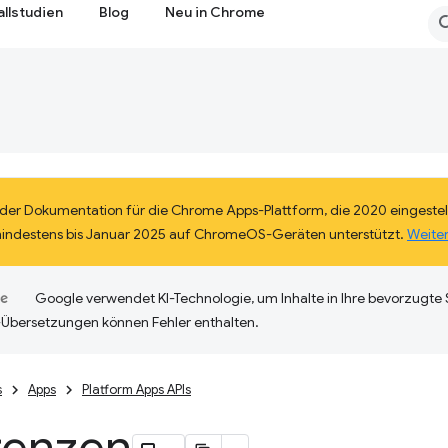
allstudien
Blog
Neu in Chrome
eil der Dokumentation für die Chrome Apps-Plattform, die 2020 eingestel
mindestens bis Januar 2025 auf ChromeOS-Geräten unterstützt.
Weite
Google verwendet KI-Technologie, um Inhalte in Ihre bevorzugte
-Übersetzungen können Fehler enthalten.
s
Apps
Platform Apps APIs