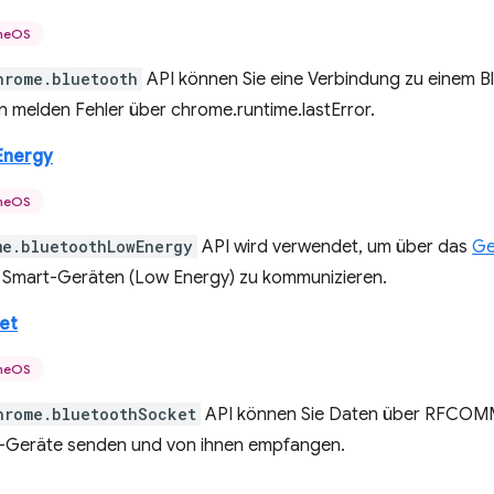
meOS
hrome.bluetooth
API können Sie eine Verbindung zu einem Bl
n melden Fehler über chrome.runtime.lastError.
Energy
meOS
me.bluetoothLowEnergy
API wird verwendet, um über das
Ge
 Smart-Geräten (Low Energy) zu kommunizieren.
et
meOS
hrome.bluetoothSocket
API können Sie Daten über RFCOM
-Geräte senden und von ihnen empfangen.