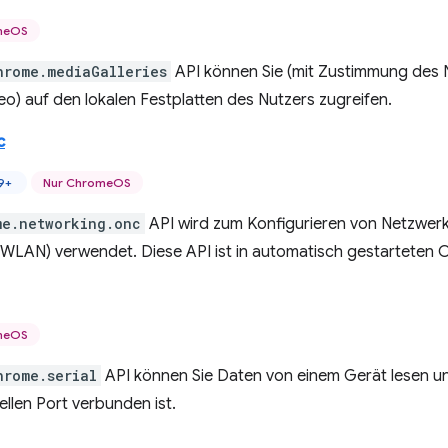
meOS
hrome.mediaGalleries
API können Sie (mit Zustimmung des 
deo) auf den lokalen Festplatten des Nutzers zugreifen.
c
9+
Nur ChromeOS
me.networking.onc
API wird zum Konfigurieren von Netzwerk
WLAN) verwendet. Diese API ist in automatisch gestarteten
meOS
hrome.serial
API können Sie Daten von einem Gerät lesen un
ellen Port verbunden ist.