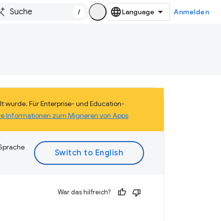
/
Anmelden
lt wurde. Für Enterprise- und Education-
re Informationen zum Migrieren von Apps
 Sprache
War das hilfreich?