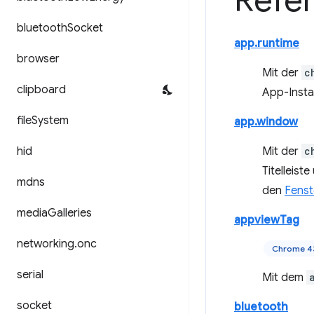
Refe
bluetooth
Socket
app.runtime
browser
Mit der
c
clipboard
App-Instal
file
System
app.window
hid
Mit der
c
Titelleist
mdns
den
Fenst
media
Galleries
appviewTag
networking
.
onc
Chrome 4
serial
Mit dem
socket
bluetooth