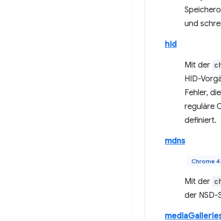
Speichero
und schre
hid
Mit der
c
HID-Vorgä
Fehler, d
reguläre C
definiert.
mdns
Chrome 4
Mit der
c
der NSD-S
mediaGallerie