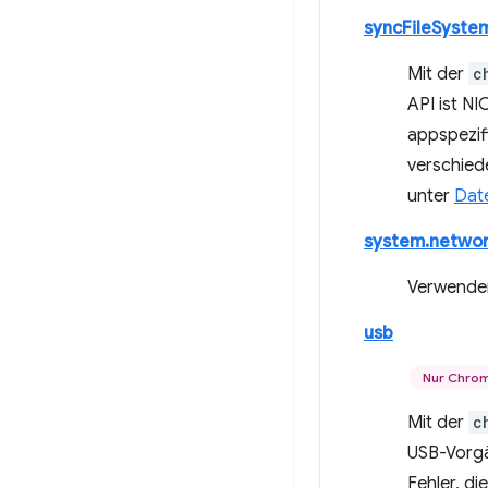
syncFileSyste
Mit der
c
API ist NI
appspezif
verschied
unter
Dat
system.netwo
Verwenden
usb
Nur Chro
Mit der
c
USB-Vorgä
Fehler, d