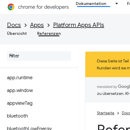
Dokumentation
F
Docs
Apps
Platform Apps APIs
Übersicht
Referenzen
Diese Seite ist T
Kunden wird sie 
app
.
runtime
app
.
window
zu übersetzen. KI
appview
Tag
Startseite
Doc
bluetooth
bluetooth
Low
Energy