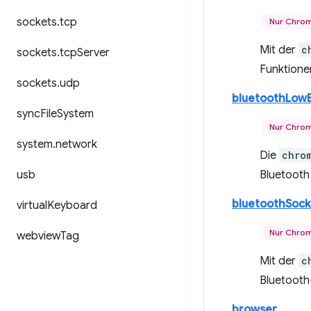
sockets
.
tcp
Nur Chro
Mit der
c
sockets
.
tcp
Server
Funktione
sockets
.
udp
bluetoothLow
sync
File
System
Nur Chro
system
.
network
Die
chro
usb
Bluetooth
bluetoothSock
virtual
Keyboard
Nur Chro
webview
Tag
Mit der
c
Bluetooth
browser