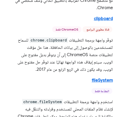
مع متصفّح Chrome المرتبط بالتطبيق الحالي وملف شخصي في
Chrome.
clipboard
قناة مطوري البرامج
ChromeOS فقط
توفّر واجهة برمجة التطبيقات
chrome.clipboard
للسماح
للمستخدمين بالوصول إلى بيانات الحافظة. هذا حل مؤقت
لتطبيقات منصة ChromeOS إلى أن يتوفّر بديل مفتوح على
الويب. سيتم إيقاف هذه الواجهة نهائيًا عند توفّر حل مفتوح على
الويب، وقد يكون ذلك في الربع الرابع من عام 2017.
fileSystem
المقدّمة فقط
استخدِم واجهة برمجة التطبيقات
chrome.fileSystem
لإنشاء نظام الملفات المحلي للمستخدم وقراءته والتنقّل فيه
والكتابة إليه. باستخدام هذه الواجهة، يمكن لتطبيقات Chrome