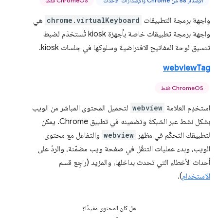
الإصدار 58 من Chrome والإصدارات الأحدث
ChromeOS فقط
واجهة برمجة التطبيقات
chrome.virtualKeyboard
هي
واجهة برمجة تطبيقات خاصة بأجهزة kiosk تُستخدَم لضبط
تنسيق لوحة المفاتيح الافتراضية وسلوكها في جلسات kiosk.
webviewTag
ChromeOS فقط
استخدِم العلامة
webview
لتحميل المحتوى المباشر من الويب
بشكل نشط عبر الشبكة وتضمينه في تطبيق Chrome. يمكن
لتطبيقك التحكّم في مظهر
webview
والتفاعل مع محتوى
الويب، وبدء عمليات التنقّل في صفحة ويب مضمّنة، والردّ على
أحداث الأخطاء التي تحدث بداخلها، والمزيد (راجِع قسم
الاستخدام
).
هل كان المحتوى مفيدًا؟