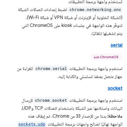
تُستخدَم واجهة برمجة التطبيقات
chrome.networking.onc
لضبط إعدادات اتصالات الشبكة
(الشبكة الخلوية أو الإيثرنت أو شبكة VPN أو شبكة Wi-Fi).
تتوفّر هذه الواجهة في جلسات kiosk على ChromeOS التي
يتم تشغيلها تلقائيًا.
serial
ChromeOS فقط
استخدِم واجهة برمجة التطبيقات
chrome.serial
للقراءة من
جهاز متصل بمنفذ تسلسلي والكتابة إليه.
socket
استخدِم واجهة برمجة التطبيقات
chrome.socket
لإرسال
البيانات واستلامها عبر الشبكة باستخدام اتصالات TCP وUDP.
ملاحظة:
بدءًا من الإصدار 33 من Chrome، تم إيقاف هذه
الواجهة نهائيًا لصالح واجهات برمجة التطبيقات
sockets.udp