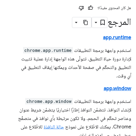
هل كان المحتوى مفيدًا؟
المرجع
app.runtime
استخدِم واجهة برمجة التطبيقات
chrome.app.runtime
لإدارة دورة حياة التطبيق. تتولّى هذه الواجهة إدارة عملية تثبيت
التطبيق والتحكّم في صفحة الأحداث ويمكنها إيقاف التطبيق في
أي وقت.
app.window
استخدِم واجهة برمجة التطبيقات
chrome.app.window
لإنشاء النوافذ. تتضمّن النوافذ إطارًا اختياريًا يتضمّن شريط عنوان
وعناصر تحكّم في الحجم. ولا تكون مرتبطة بأي نوافذ في متصفّح
Chrome. يمكنك الاطّلاع على نموذج
حالة النافذة
للاطّلاع على
عرض توضيحي لهذه الخيارات.