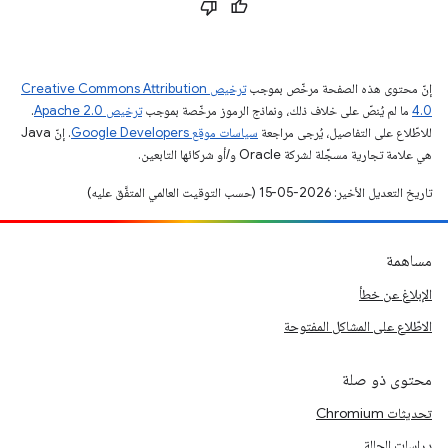
إنّ محتوى هذه الصفحة مرخّص بموجب
ترخيص Creative Commons Attribution
4.0‏
ما لم يُنصّ على خلاف ذلك، ونماذج الرموز مرخّصة بموجب
ترخيص Apache 2.0‏
.
للاطّلاع على التفاصيل، يُرجى مراجعة
سياسات موقع Google Developers‏
. إنّ Java
هي علامة تجارية مسجَّلة لشركة Oracle و/أو شركائها التابعين.
تاريخ التعديل الأخير: 2026-05-15 (حسب التوقيت العالمي المتفَّق عليه)
مساهمة
الإبلاغ عن خطأ
الاطّلاع على المشاكل المفتوحة
محتوى ذو صلة
تحديثات Chromium
دراسات الحالة