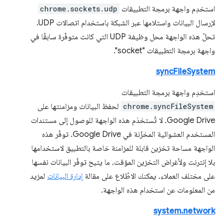
استخدِم واجهة برمجة التطبيقات
chrome.sockets.udp
لإرسال البيانات واستلامها عبر الشبكة باستخدام اتصالات UDP.
تحلّ هذه الواجهة محل وظيفة UDP التي كانت متوفّرة سابقًا في
واجهة برمجة التطبيقات "socket".
syncFileSystem
استخدِم واجهة برمجة التطبيقات
chrome.syncFileSystem
لحفظ البيانات ومزامنتها على
Google Drive. لا تُستخدَم هذه الواجهة للوصول إلى مستندات
المستخدم العشوائية المخزّنة في Google Drive. توفّر هذه
الواجهة مساحة تخزين قابلة للمزامنة خاصة بالتطبيق لاستخدامها
بلا إنترنت ولأغراض التخزين المؤقت، ما يتيح توفّر البيانات نفسها
على مختلف العملاء. يمكنك الاطّلاع على مقالة
إدارة البيانات
لمزيد
من المعلومات عن استخدام هذه الواجهة.
system.network