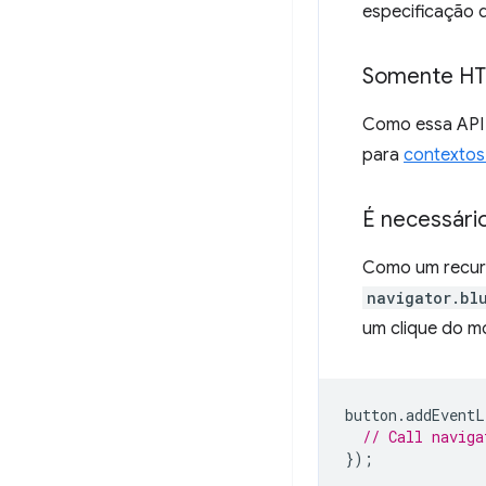
especificação 
Somente H
Como essa API 
para
contextos
É necessári
Como um recurs
navigator.bl
um clique do m
button
.
addEventL
// Call naviga
});