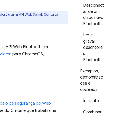
Desconect
ar de um
ere usar a API Web Serial. Consulte
dispositivo
Bluetooth
Ler e
gravar
m a API Web Bluetooth em
descritore
s
origem
para ChromeOS,
Bluetooth
Exemplos,
demonstraç
ões e
codelabs
Iniciante
delo de segurança do Web
ipe do Chrome que trabalha na
Combinar