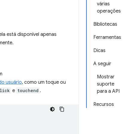
várias
operações
Bibliotecas
la está disponível apenas
Ferramentas
mente.
Dicas
A seguir
om
Mostrar
do usuário
, como um toque ou
suporte
lick
e
touchend
.
para a API
Recursos