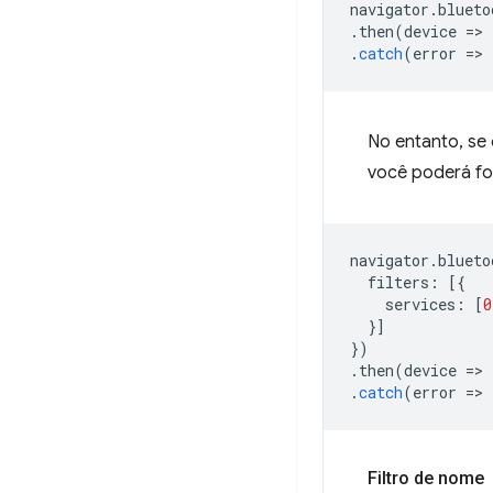
navigator
.
blueto
.
then
(
device
=
>
.
catch
(
error
=
>
No entanto, se 
você poderá fo
navigator
.
blueto
filters
:
[{
services
:
[
0
}]
})
.
then
(
device
=
>
.
catch
(
error
=
>
Filtro de nome