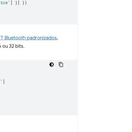
vice'
]
}]
})
TT Bluetooth padronizados
,
ou 32 bits.
b'
]