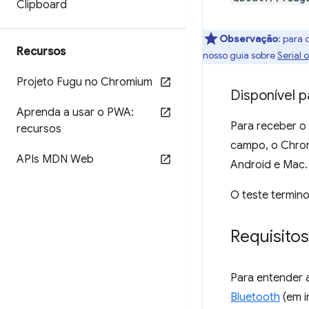
Clipboard
Observação
:
para d
Recursos
nosso guia sobre
Serial 
Projeto Fugu no Chromium
Disponível 
Aprenda a usar o PWA:
Para receber o
recursos
campo, o Chro
APIs MDN Web
Android e Mac.
O teste termino
Requisito
Para entender
Bluetooth
(em i