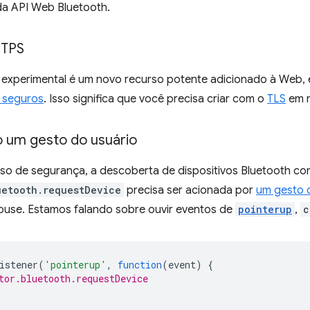
da API Web Bluetooth.
TTPS
experimental é um novo recurso potente adicionado à Web, e
 seguros
. Isso significa que você precisa criar com o
TLS
em 
o um gesto do usuário
o de segurança, a descoberta de dispositivos Bluetooth c
uetooth.requestDevice
precisa ser acionada por
um gesto 
ouse. Estamos falando sobre ouvir eventos de
pointerup
,
c
istener
(
'pointerup'
,
function
(
event
)
{
tor.bluetooth.requestDevice