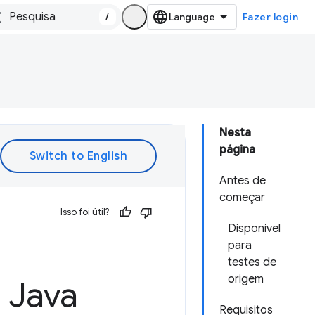
/
Fazer login
Nesta
página
Antes de
começar
Isso foi útil?
Disponível
para
testes de
origem
r Java
Requisitos