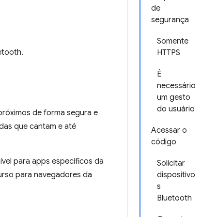
de
segurança
Somente
etooth.
HTTPS
É
necessário
um gesto
do usuário
 próximos de forma segura e
adas que cantam e até
Acessar o
código
ível para apps específicos da
Solicitar
curso para navegadores da
dispositivo
s
Bluetooth