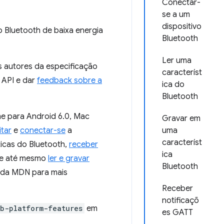
Conectar-
se a um
dispositivo
Bluetooth de baixa energia
Bluetooth
Ler uma
os autores da especificação
característ
 API e dar
feedback sobre a
ica do
Bluetooth
e para Android 6.0, Mac
Gravar em
itar
e
conectar-se
a
uma
característ
ticas do Bluetooth,
receber
ica
e até mesmo
ler e gravar
Bluetooth
da MDN para mais
Receber
notificaçõ
b-platform-features
em
es GATT