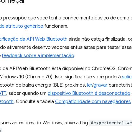
começar
 pressupõe que você tenha conhecimento básico de como o 
 de atributo genérico
funcionam.
ificação da API Web Bluetooth
ainda não esteja finalizada, 
do ativamente desenvolvedores entusiastas para testar essa
e
feedback sobre a implementação
.
 da API Web Bluetooth está disponível no ChromeOS, Chrom
Windows 10 (Chrome 70). Isso significa que você poderá
solic
uetooth de baixa energia (BLE) próximos,
ler
/
gravar
caracterís
ATT
, saber quando um
dispositivo Bluetooth é desconectado
uetooth
. Consulte a tabela
Compatibilidade com navegadores
rsões anteriores do Windows, ative a flag
#experimental-we
s
.