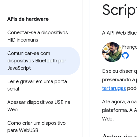
Scrip
APIs de hardware
Conectar-se a dispositivos
A API Web Blue
HID incomuns
Franço
Comunicar-se com
dispositivos Bluetooth por
Java
Script
E se eu disser
preservando a 
Ler e gravar em uma porta
tartarugas
pode
serial
Até agora, a ca
Acessar dispositivos USB na
Web
plataforma. A 
Web.
Como criar um dispositivo
para Web
USB