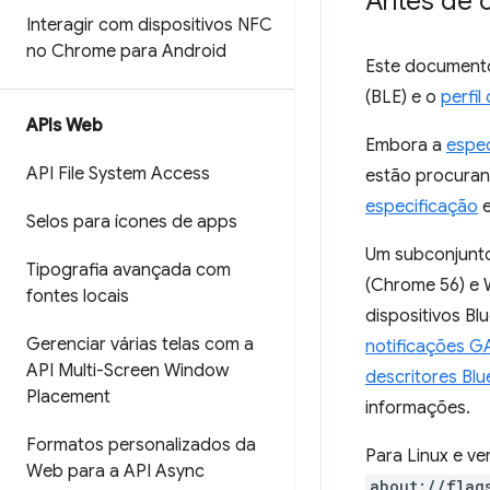
Antes de 
Interagir com dispositivos NFC
no Chrome para Android
Este documento
(BLE) e o
perfil
APIs Web
Embora a
espec
API File System Access
estão procuran
especificação
Selos para ícones de apps
Um subconjunto
Tipografia avançada com
(Chrome 56) e 
fontes locais
dispositivos Bl
Gerenciar várias telas com a
notificações G
API Multi-Screen Window
descritores Bl
Placement
informações.
Formatos personalizados da
Para Linux e ve
Web para a API Async
about://flag