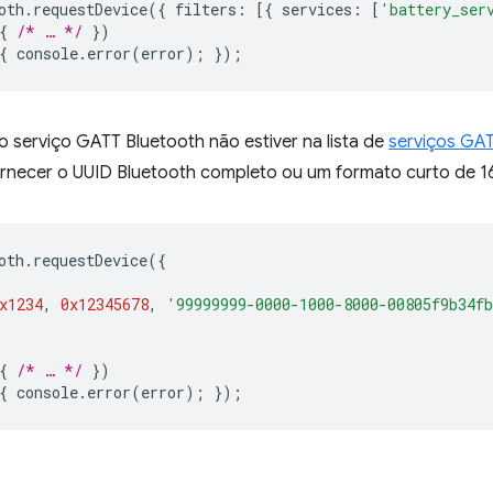
oth
.
requestDevice
({
filters
:
[{
services
:
[
'battery_ser
{
/* … */
})
{
console
.
error
(
error
);
});
o serviço GATT Bluetooth não estiver na lista de
serviços GA
rnecer o UUID Bluetooth completo ou um formato curto de 16 
oth
.
requestDevice
({
x1234
,
0x12345678
,
'99999999-0000-1000-8000-00805f9b34f
{
/* … */
})
{
console
.
error
(
error
);
});