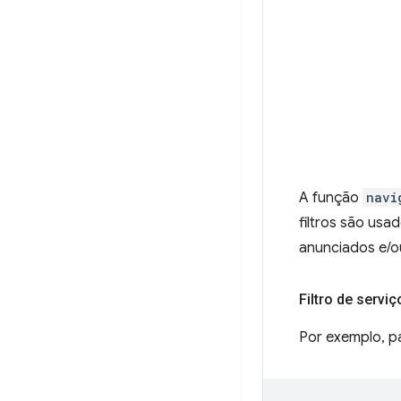
A função
navi
filtros são us
anunciados e/o
Filtro de serviç
Por exemplo, pa