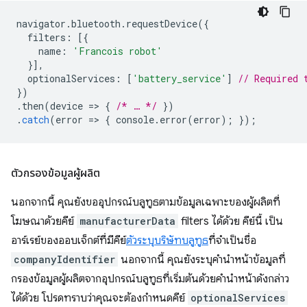
navigator
.
bluetooth
.
requestDevice
({
filters
:
[{
name
:
'Francois robot'
}],
optionalServices
:
[
'battery_service'
]
// Required 
})
.
then
(
device
=
>
{
/* … */
})
.
catch
(
error
=
>
{
console
.
error
(
error
);
});
ตัวกรองข้อมูลผู้ผลิต
นอกจากนี้ คุณยังขออุปกรณ์บลูทูธตามข้อมูลเฉพาะของผู้ผลิตที่
โฆษณาด้วยคีย์
manufacturerData
filters ได้ด้วย คีย์นี้ เป็น
อาร์เรย์ของออบเจ็กต์ที่มีคีย์
ตัวระบุบริษัทบลูทูธ
ที่จำเป็นชื่อ
companyIdentifier
นอกจากนี้ คุณยังระบุคำนำหน้าข้อมูลที่
กรองข้อมูลผู้ผลิตจากอุปกรณ์บลูทูธที่เริ่มต้นด้วยคำนำหน้าดังกล่าว
ได้ด้วย โปรดทราบว่าคุณจะต้องกำหนดคีย์
optionalServices