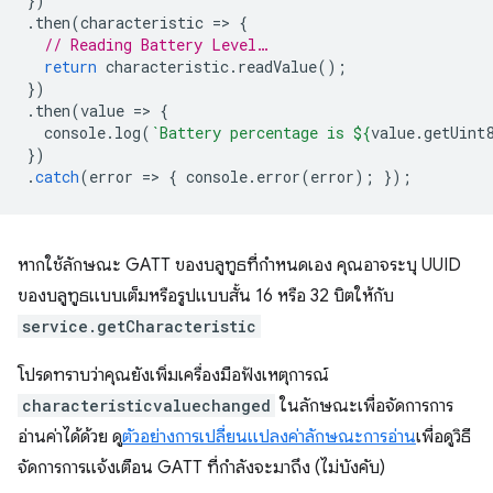
})
.
then
(
characteristic
=
>
{
// Reading Battery Level…
return
characteristic
.
readValue
();
})
.
then
(
value
=
>
{
console
.
log
(
`Battery percentage is 
${
value
.
getUint
})
.
catch
(
error
=
>
{
console
.
error
(
error
);
});
หากใช้ลักษณะ GATT ของบลูทูธที่กำหนดเอง คุณอาจระบุ UUID
ของบลูทูธแบบเต็มหรือรูปแบบสั้น 16 หรือ 32 บิตให้กับ
service.getCharacteristic
โปรดทราบว่าคุณยังเพิ่มเครื่องมือฟังเหตุการณ์
characteristicvaluechanged
ในลักษณะเพื่อจัดการการ
อ่านค่าได้ด้วย ดู
ตัวอย่างการเปลี่ยนแปลงค่าลักษณะการอ่าน
เพื่อดูวิธี
จัดการการแจ้งเตือน GATT ที่กำลังจะมาถึง (ไม่บังคับ)