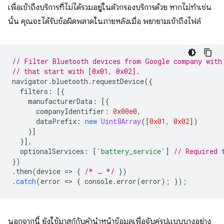
เพื่อเข้าถึงบริการที่ไม่ได้รวมอยู่ในตัวกรองบริการด้วย หากไม่ทำเช่น
นั้น คุณจะได้รับข้อผิดพลาดในภายหลังเมื่อ พยายามเข้าถึงไฟล์
// Filter Bluetooth devices from Google company with
// that start with [0x01, 0x02].
navigator
.
bluetooth
.
requestDevice
({
filters
:
[{
manufacturerData
:
[{
companyIdentifier
:
0x00e0
,
dataPrefix
:
new
Uint8Array
([
0x01
,
0x02
])
}]
}],
optionalServices
:
[
'battery_service'
]
// Required 
})
.
then
(
device
=
>
{
/* … */
})
.
catch
(
error
=
>
{
console
.
error
(
error
);
});
นอกจากนี้ ยังใช้มาสก์กับคำนำหน้าข้อมูลเพื่อจับคู่รูปแบบบางอย่าง