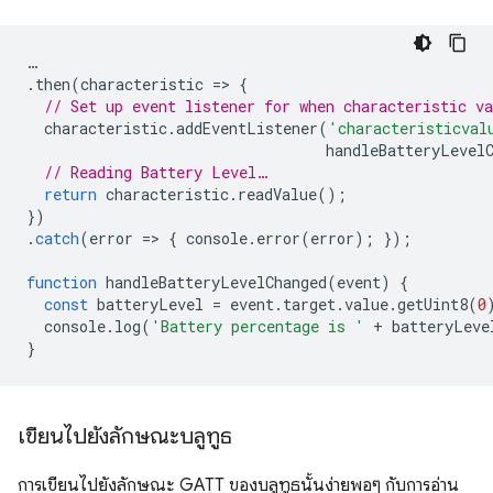
…
.
then
(
characteristic
=
>
{
// Set up event listener for when characteristic va
characteristic
.
addEventListener
(
'characteristicval
handleBatteryLevel
// Reading Battery Level…
return
characteristic
.
readValue
();
})
.
catch
(
error
=
>
{
console
.
error
(
error
);
});
function
handleBatteryLevelChanged
(
event
)
{
const
batteryLevel
=
event
.
target
.
value
.
getUint8
(
0
console
.
log
(
'Battery percentage is '
+
batteryLeve
}
เขียนไปยังลักษณะบลูทูธ
การเขียนไปยังลักษณะ GATT ของบลูทูธนั้นง่ายพอๆ กับการอ่าน