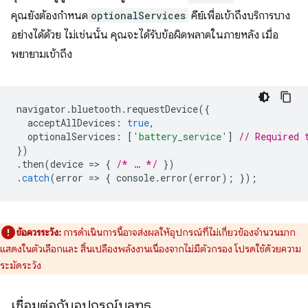
คุณยังต้องกำหนด
optionalServices
คีย์เพื่อเข้าถึงบริการบาง
อย่างได้ด้วย ไม่เช่นนั้น คุณจะได้รับข้อผิดพลาดในภายหลัง เมื่อ
พยายามเข้าถึง
navigator
.
bluetooth
.
requestDevice
({
acceptAllDevices
:
true
,
optionalServices
:
[
'battery_service'
]
// Required 
})
.
then
(
device
=
>
{
/* … */
})
.
catch
(
error
=
>
{
console
.
error
(
error
);
});
ข้อควรระวัง:
การดำเนินการนี้อาจส่งผลให้อุปกรณ์ที่ไม่เกี่ยวข้องจำนวนมาก
แสดงในตัวเลือกและ สิ้นเปลืองพลังงานเนื่องจากไม่มีตัวกรอง โปรดใช้ด้วยความ
ระมัดระวัง
เชื่อมต่อกับอุปกรณ์บลูทูธ