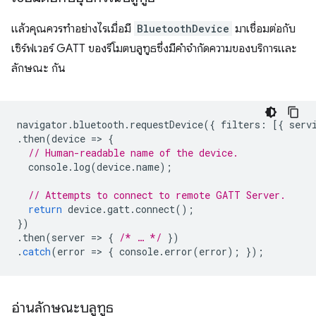
แล้วคุณควรทำอย่างไรเมื่อมี
BluetoothDevice
มาเชื่อมต่อกับ
เซิร์ฟเวอร์ GATT ของรีโมตบลูทูธซึ่งมีคำจำกัดความของบริการและ
ลักษณะ กัน
navigator
.
bluetooth
.
requestDevice
({
filters
:
[{
serv
.
then
(
device
=
>
{
// Human-readable name of the device.
console
.
log
(
device
.
name
);
// Attempts to connect to remote GATT Server.
return
device
.
gatt
.
connect
();
})
.
then
(
server
=
>
{
/* … */
})
.
catch
(
error
=
>
{
console
.
error
(
error
);
});
อ่านลักษณะบลูทูธ