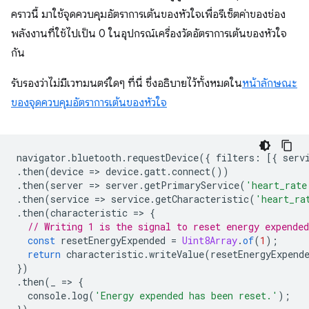
คราวนี้ มาใช้จุดควบคุมอัตราการเต้นของหัวใจเพื่อรีเซ็ตค่าของช่อง
พลังงานที่ใช้ไปเป็น 0 ในอุปกรณ์เครื่องวัดอัตราการเต้นของหัวใจ
กัน
รับรองว่าไม่มีเวทมนตร์ใดๆ ที่นี่ ซึ่งอธิบายไว้ทั้งหมดใน
หน้าลักษณะ
ของจุดควบคุมอัตราการเต้นของหัวใจ
navigator
.
bluetooth
.
requestDevice
({
filters
:
[{
serv
.
then
(
device
=
>
device
.
gatt
.
connect
())
.
then
(
server
=
>
server
.
getPrimaryService
(
'heart_rate
.
then
(
service
=
>
service
.
getCharacteristic
(
'heart_ra
.
then
(
characteristic
=
>
{
// Writing 1 is the signal to reset energy expended
const
resetEnergyExpended
=
Uint8Array
.
of
(
1
);
return
characteristic
.
writeValue
(
resetEnergyExpend
})
.
then
(
_
=
>
{
console
.
log
(
'Energy expended has been reset.'
);