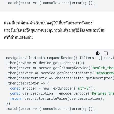
.
catch
(
error
=
>
{
console
.
error
(
error
);
});
ตอนนี้เราได้อ่านคำอธิบายของผู้ใช้เกี่ยวกับช่วงการวัดของ
เทอร์โมมิเตอร์วัดสุขภาพของอุปกรณ์แล้ว มาดูวิธีอัปเดตและเขียน
ค่าที่กำหนดเองกัน
navigator
.
bluetooth
.
requestDevice
({
filters
:
[{
serv
.
then
(
device
=
>
device
.
gatt
.
connect
())
.
then
(
server
=
>
server
.
getPrimaryService
(
'health_the
.
then
(
service
=
>
service
.
getCharacteristic
(
'measurem
.
then
(
characteristic
=
>
characteristic
.
getDescriptor
.
then
(
descriptor
=
>
{
const
encoder
=
new
TextEncoder
(
'utf-8'
);
const
userDescription
=
encoder
.
encode
(
'Defines th
return
descriptor
.
writeValue
(
userDescription
);
})
.
catch
(
error
=
>
{
console
.
error
(
error
);
});