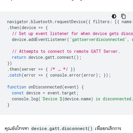
navigator
.
bluetooth
.
requestDevice
({
filters
:
[{
name
.
then
(
device
=
>
{
// Set up event listener for when device gets disco
device
.
addEventListener
(
'gattserverdisconnected'
,
// Attempts to connect to remote GATT Server.
return
device
.
gatt
.
connect
();
})
.
then
(
server
=
>
{
/* … */
})
.
catch
(
error
=
>
{
console
.
error
(
error
);
});
function
onDisconnected
(
event
)
{
const
device
=
event
.
target
;
console
.
log
(
`Device 
${
device
.
name
}
 is disconnected
}
คุณยังโทรหา
device.gatt.disconnect()
เพื่อยกเลิกการ