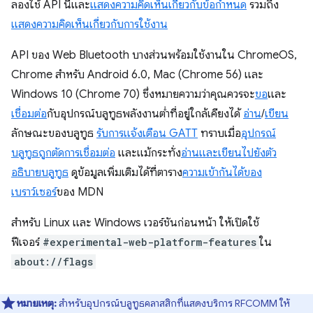
ลองใช้ API นี้และ
แสดงความคิดเห็นเกี่ยวกับข้อกำหนด
รวมถึง
แสดงความคิดเห็นเกี่ยวกับการใช้งาน
API ของ Web Bluetooth บางส่วนพร้อมใช้งานใน ChromeOS,
Chrome สำหรับ Android 6.0, Mac (Chrome 56) และ
Windows 10 (Chrome 70) ซึ่งหมายความว่าคุณควรจะ
ขอ
และ
เชื่อมต่อ
กับอุปกรณ์บลูทูธพลังงานต่ำที่อยู่ใกล้เคียงได้
อ่าน
/
เขียน
ลักษณะของบลูทูธ
รับการแจ้งเตือน GATT
ทราบเมื่อ
อุปกรณ์
บลูทูธถูกตัดการเชื่อมต่อ
และแม้กระทั่ง
อ่านและเขียนไปยังตัว
อธิบายบลูทูธ
ดูข้อมูลเพิ่มเติมได้ที่ตาราง
ความเข้ากันได้ของ
เบราว์เซอร์
ของ MDN
สำหรับ Linux และ Windows เวอร์ชันก่อนหน้า ให้เปิดใช้
ฟีเจอร์
#experimental-web-platform-features
ใน
about://flags
หมายเหตุ:
สำหรับอุปกรณ์บลูทูธคลาสสิกที่แสดงบริการ RFCOMM ให้