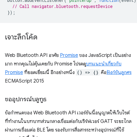
button
.
addEventListener
(
'pointerup'
,
function
(
event
)
// Call navigator.bluetooth.requestDevice
});
เจาะลึกโค้ด
Web Bluetooth API อาศัย
Promise
ของ JavaScript เป็นอย่าง
มาก หากคุณไม่คุ้นเคยกับ Promise โปรดดู
บทแนะนำเกี่ยวกับ
Promise
ที่ยอดเยี่ยมนี้ อีกอย่างหนึ่ง
() => {}
คือ
ฟังก์ชันลูกศร
ECMAScript 2015
ขออุปกรณ์บลูทูธ
ข้อกำหนดของ Web Bluetooth API เวอร์ชันนี้อนุญาตให้เว็บไซต์
ที่ทำงานในบทบาทส่วนกลางเชื่อมต่อกับเซิร์ฟเวอร์ GATT ระยะไกล
ผ่านการเชื่อมต่อ BLE โดย รองรับการสื่อสารระหว่างอุปกรณ์ที่ใช้