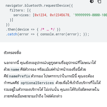
navigator
.
bluetooth
.
requestDevice
({
filters
:
[{
services
:
[
0x1234
,
0x12345678
,
'99999999-0000-10
}]
})
.
then
(
device
=
>
{
/* … */
})
.
catch
(
error
=
>
{
console
.
error
(
error
);
});
ตัวกรองชื่อ
นอกจากนี้ คุณยังขออุปกรณ์บลูทูธตามชื่ออุปกรณ์ที่โฆษณาได้
ด้วย
name
คีย์ตัวกรอง หรือแม้แต่คำนำหน้าของชื่อนี้ด้วย
คีย์
namePrefix
ตัวกรอง โปรดทราบว่าในกรณีนี้ คุณจะต้อง
กำหนดคีย์
optionalServices
ด้วยเพื่อให้เข้าถึงบริการที่ไม่ได้
รวมอยู่ในตัวกรองบริการได้ ไม่เช่นนั้น คุณจะได้รับข้อผิดพลาดใน
ภายหลังเมื่อพยายามเข้าถึง ไฟล์ดังกล่าว