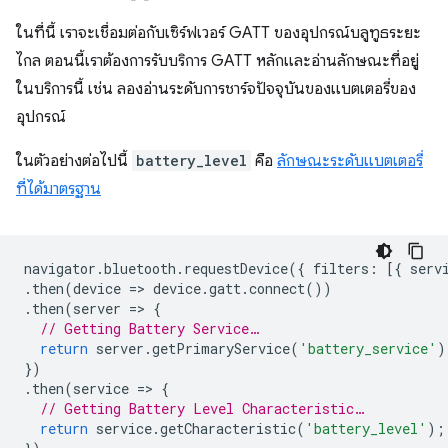
ในที่นี้ เราจะเชื่อมต่อกับเซิร์ฟเวอร์ GATT ของอุปกรณ์บลูทูธระยะ
ไกล ตอนนี้เราต้องการรับบริการ GATT หลักและอ่านลักษณะที่อยู่
ในบริการนี้ เช่น ลองอ่านระดับการชาร์จปัจจุบันของแบตเตอรี่ของ
อุปกรณ์
ในตัวอย่างต่อไปนี้
battery_level
คือ
ลักษณะระดับแบตเตอรี่
ที่ได้มาตรฐาน
navigator
.
bluetooth
.
requestDevice
({
filters
:
[{
serv
.
then
(
device
=
>
device
.
gatt
.
connect
())
.
then
(
server
=
>
{
// Getting Battery Service…
return
server
.
getPrimaryService
(
'battery_service'
)
})
.
then
(
service
=
>
{
// Getting Battery Level Characteristic…
return
service
.
getCharacteristic
(
'battery_level'
);