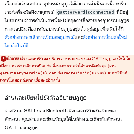
เชื่อมต่อเว็บแอปจาก อุปกรณ์บลูทูธได้ด้วย การดำเนินการนี้จะทริก
เกอร์เครื่องมือฟังเหตุการณ์
gattserverdisconnected
ที่มีอยู่
โปรดทราบว่าการดำเนินการนี้จะไม่หยุดการสื่อสารของอุปกรณ์บลูทูธ
หากแอปอื่น สื่อสารกับอุปกรณ์บลูทูธอยู่แล้ว ดูข้อมูลเพิ่มเติมได้ที่
ตัวอย่างการยกเลิกการเชื่อมต่ออุปกรณ์
และ
ตัวอย่างการเชื่อมต่อใหม่
โดยอัตโนมัติ
ข้อควรระวัง:
แอตทริบิวต์ บริการ ลักษณะ ฯลฯ ของ GATT บลูทูธจะใช้ไม่ได้
เมื่ออุปกรณ์ยกเลิกการเชื่อมต่อ ซึ่งหมายความว่าโค้ดควรดึงข้อมูล (ผ่าน
,
ฯลฯ) แอตทริบิวต์
getPrimaryService(s)
getCharacteristic(s)
เหล่านี้เสมอหลังจาก เชื่อมต่ออีกครั้ง
อ่านและเขียนไปยังตัวอธิบายบลูทูธ
ตัวอธิบาย GATT ของ Bluetooth คือแอตทริบิวต์ที่อธิบายค่า
ลักษณะ คุณอ่านและเขียนข้อมูลได้ในลักษณะเดียวกับลักษณะ
GATT ของบลูทูธ