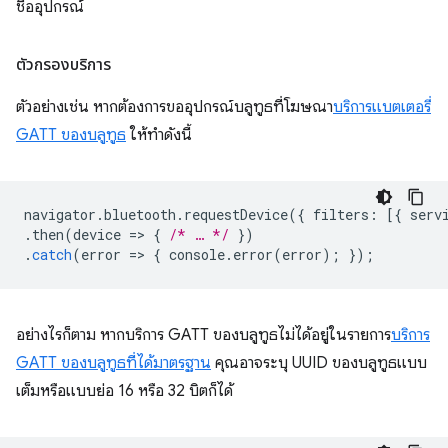
ชื่ออุปกรณ์
ตัวกรองบริการ
ตัวอย่างเช่น หากต้องการขออุปกรณ์บลูทูธที่โฆษณา
บริการแบตเตอรี่
GATT ของบลูทูธ
ให้ทำดังนี้
navigator
.
bluetooth
.
requestDevice
({
filters
:
[{
serv
.
then
(
device
=
>
{
/* … */
})
.
catch
(
error
=
>
{
console
.
error
(
error
);
});
อย่างไรก็ตาม หากบริการ GATT ของบลูทูธไม่ได้อยู่ในรายการ
บริการ
GATT ของบลูทูธที่ได้มาตรฐาน
คุณอาจระบุ UUID ของบลูทูธแบบ
เต็มหรือแบบย่อ 16 หรือ 32 บิตก็ได้