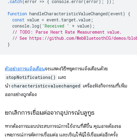
.
catch
(
error
=
>
{
console
.
error
(
error
);
});
function
handleCharacteristicValueChanged
(
event
)
{
const
value
=
event
.
target
.
value
;
console
.
log
(
'Received '
+
value
);
// TODO: Parse Heart Rate Measurement value.
// See https://github.com/WebBluetoothCG/demos/blo
}
ตัวอย่างการแจ้งเตือน
จะแสดงวิธีหยุดการแจ้งเตือนด้วย
stopNotifications()
และ
นำ
characteristicvaluechanged
เครื่องฟังกิจกรรมที่เพิ่ม
ออกอย่างถูกต้อง
ยกเลิกการเชื่อมต่อจากอุปกรณ์บลูทูธ
หากต้องการมอบประสบการณ์การใช้งานที่ดีขึ้น คุณอาจต้องรอ
เหตุการณ์การตัดการเชื่อมต่อ และเชิญให้ผู้ใช้เชื่อมต่ออีกครั้ง