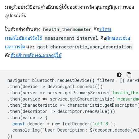
มาดูตัวอย่างวิธีอ่านคำอธิบายผู้ใช้ของช่วงการวัด อุณหภูมิสุขภาพของ
อุปกรณ์กัน
ในตัวอย่างด้านล่าง
health_thermometer
คือ
บริการ
เทอร์โมมิเตอร์วัดไข้
measurement_interval
คือ
ลักษณะช่วง
เวลาการวัด
และ
gatt.characteristic_user_description
คือ
ตัวอธิบายลักษณะของผู้ใช้
navigator
.
bluetooth
.
requestDevice
({
filters
:
[{
serv
.
then
(
device
=
>
device
.
gatt
.
connect
())
.
then
(
server
=
>
server
.
getPrimaryService
(
'health_the
.
then
(
service
=
>
service
.
getCharacteristic
(
'measurem
.
then
(
characteristic
=
>
characteristic
.
getDescriptor
.
then
(
descriptor
=
>
descriptor
.
readValue
())
.
then
(
value
=
>
{
const
decoder
=
new
TextDecoder
(
'utf-8'
);
console
.
log
(
`
User
Description
:
$
{
decoder
.
decode
(
va
})