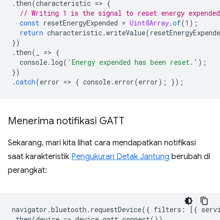
.
then
(
characteristic
=
>
{
// Writing 1 is the signal to reset energy expended
const
resetEnergyExpended
=
Uint8Array
.
of
(
1
);
return
characteristic
.
writeValue
(
resetEnergyExpend
})
.
then
(
_
=
>
{
console
.
log
(
'Energy expended has been reset.'
);
})
.
catch
(
error
=
>
{
console
.
error
(
error
);
});
Menerima notifikasi GATT
Sekarang, mari kita lihat cara mendapatkan notifikasi
saat karakteristik
Pengukuran Detak Jantung
berubah di
perangkat:
navigator
.
bluetooth
.
requestDevice
({
filters
:
[{
serv
.
then
(
device
=
>
device
.
gatt
.
connect
())