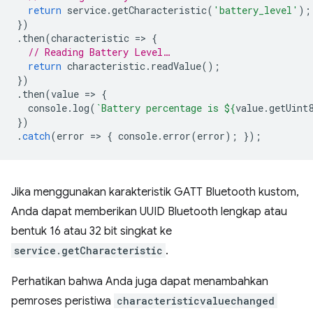
return
service
.
getCharacteristic
(
'battery_level'
);
})
.
then
(
characteristic
=
>
{
// Reading Battery Level…
return
characteristic
.
readValue
();
})
.
then
(
value
=
>
{
console
.
log
(
`Battery percentage is 
${
value
.
getUint
})
.
catch
(
error
=
>
{
console
.
error
(
error
);
});
Jika menggunakan karakteristik GATT Bluetooth kustom,
Anda dapat memberikan UUID Bluetooth lengkap atau
bentuk 16 atau 32 bit singkat ke
service.getCharacteristic
.
Perhatikan bahwa Anda juga dapat menambahkan
pemroses peristiwa
characteristicvaluechanged