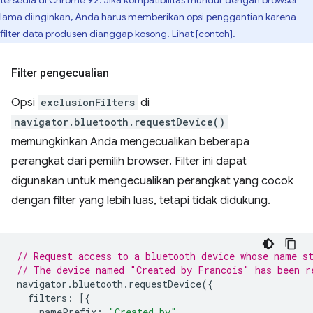
tersedia di Chrome 92. Jika kompatibilitas mundur dengan browser
lama diinginkan, Anda harus memberikan opsi penggantian karena
filter data produsen dianggap kosong. Lihat [contoh].
Filter pengecualian
Opsi
exclusionFilters
di
navigator.bluetooth.requestDevice()
memungkinkan Anda mengecualikan beberapa
perangkat dari pemilih browser. Filter ini dapat
digunakan untuk mengecualikan perangkat yang cocok
dengan filter yang lebih luas, tetapi tidak didukung.
// Request access to a bluetooth device whose name s
// The device named "Created by Francois" has been r
navigator
.
bluetooth
.
requestDevice
({
filters
:
[{
namePrefix
:
"Created by"