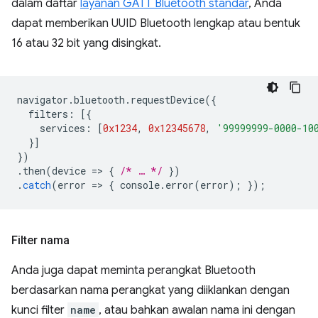
dalam daftar
layanan GATT Bluetooth standar
, Anda
dapat memberikan UUID Bluetooth lengkap atau bentuk
16 atau 32 bit yang disingkat.
navigator
.
bluetooth
.
requestDevice
({
filters
:
[{
services
:
[
0x1234
,
0x12345678
,
'99999999-0000-10
}]
})
.
then
(
device
=
>
{
/* … */
})
.
catch
(
error
=
>
{
console
.
error
(
error
);
});
Filter nama
Anda juga dapat meminta perangkat Bluetooth
berdasarkan nama perangkat yang diiklankan dengan
kunci filter
name
, atau bahkan awalan nama ini dengan