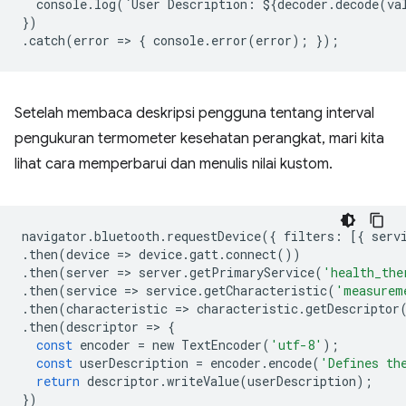
console
.
log
(
`
User
Description
:
$
{
decoder
.
decode
(
va
})
.
catch
(
error
=
>
{
console
.
error
(
error
);
});
Setelah membaca deskripsi pengguna tentang interval
pengukuran termometer kesehatan perangkat, mari kita
lihat cara memperbarui dan menulis nilai kustom.
navigator
.
bluetooth
.
requestDevice
({
filters
:
[{
serv
.
then
(
device
=
>
device
.
gatt
.
connect
())
.
then
(
server
=
>
server
.
getPrimaryService
(
'health_the
.
then
(
service
=
>
service
.
getCharacteristic
(
'measurem
.
then
(
characteristic
=
>
characteristic
.
getDescriptor
.
then
(
descriptor
=
>
{
const
encoder
=
new
TextEncoder
(
'utf-8'
);
const
userDescription
=
encoder
.
encode
(
'Defines th
return
descriptor
.
writeValue
(
userDescription
);
})