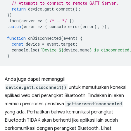
// Attempts to connect to remote GATT Server.
return
device
.
gatt
.
connect
();
})
.
then
(
server
=
>
{
/* … */
})
.
catch
(
error
=
>
{
console
.
error
(
error
);
});
function
onDisconnected
(
event
)
{
const
device
=
event
.
target
;
console
.
log
(
`Device 
${
device
.
name
}
 is disconnected
}
Anda juga dapat memanggil
device.gatt.disconnect()
untuk memutuskan koneksi
aplikasi web dari perangkat Bluetooth. Tindakan ini akan
memicu pemroses peristiwa
gattserverdisconnected
yang ada. Perhatikan bahwa komunikasi perangkat
Bluetooth TIDAK akan berhenti jika aplikasi lain sudah
berkomunikasi dengan perangkat Bluetooth. Lihat