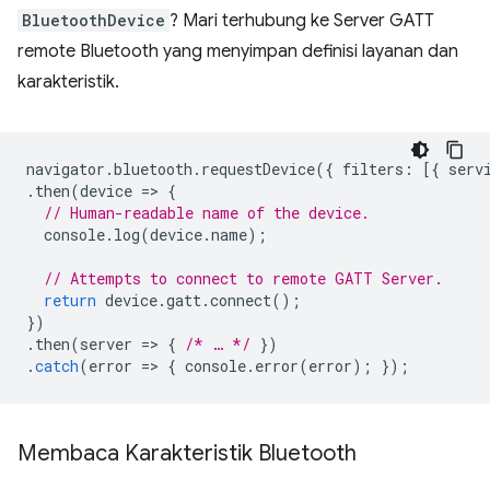
BluetoothDevice
? Mari terhubung ke Server GATT
remote Bluetooth yang menyimpan definisi layanan dan
karakteristik.
navigator
.
bluetooth
.
requestDevice
({
filters
:
[{
serv
.
then
(
device
=
>
{
// Human-readable name of the device.
console
.
log
(
device
.
name
);
// Attempts to connect to remote GATT Server.
return
device
.
gatt
.
connect
();
})
.
then
(
server
=
>
{
/* … */
})
.
catch
(
error
=
>
{
console
.
error
(
error
);
});
Membaca Karakteristik Bluetooth