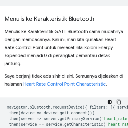
Menulis ke Karakteristik Bluetooth
Menulis ke Karakteristik GATT Bluetooth sama mudahnya
dengan membacanya. Kali ini, mari kita gunakan Heart
Rate Control Point untuk mereset nilai kolom Energy
Expended menjadi 0 di perangkat pemantau detak
jantung.
Saya berjanji tidak ada sihir di sini. Semuanya dijelaskan di
halaman
Heart Rate Control Point Characteristic
.
navigator
.
bluetooth
.
requestDevice
({
filters
:
[{
serv
.
then
(
device
=
>
device
.
gatt
.
connect
())
.
then
(
server
=
>
server
.
getPrimaryService
(
'heart_rate
.
then
(
service
=
>
service
.
getCharacteristic
(
'heart_ra