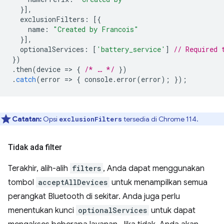
}],
exclusionFilters
:
[{
name
:
"Created by Francois"
}],
optionalServices
:
[
'battery_service'
]
// Required 
})
.
then
(
device
=
>
{
/* … */
})
.
catch
(
error
=
>
{
console
.
error
(
error
);
});
Catatan:
Opsi
tersedia di Chrome 114.
exclusionFilters
Tidak ada filter
Terakhir, alih-alih
filters
, Anda dapat menggunakan
tombol
acceptAllDevices
untuk menampilkan semua
perangkat Bluetooth di sekitar. Anda juga perlu
menentukan kunci
optionalServices
untuk dapat