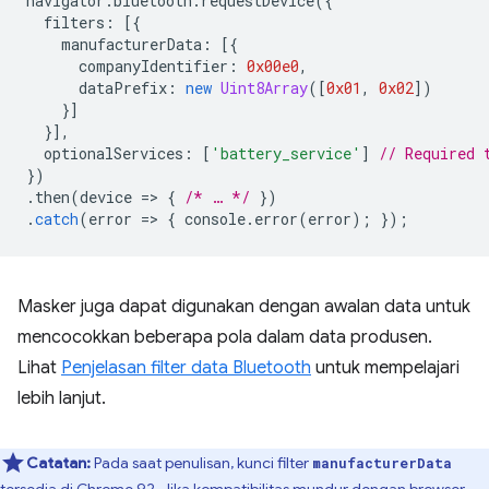
navigator
.
bluetooth
.
requestDevice
({
filters
:
[{
manufacturerData
:
[{
companyIdentifier
:
0x00e0
,
dataPrefix
:
new
Uint8Array
([
0x01
,
0x02
])
}]
}],
optionalServices
:
[
'battery_service'
]
// Required 
})
.
then
(
device
=
>
{
/* … */
})
.
catch
(
error
=
>
{
console
.
error
(
error
);
});
Masker juga dapat digunakan dengan awalan data untuk
mencocokkan beberapa pola dalam data produsen.
Lihat
Penjelasan filter data Bluetooth
untuk mempelajari
lebih lanjut.
Catatan:
Pada saat penulisan, kunci filter
manufacturerData