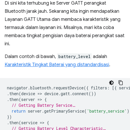
Di sini kita terhubung ke Server GATT perangkat
Bluetooth jarak jauh. Sekarang kita ingin mendapatkan
Layanan GATT Utama dan membaca karakteristik yang
termasuk dalam layanan ini. Misalnya, mari kita coba
membaca tingkat pengisian daya baterai perangkat saat
ini.
Dalam contoh di bawah,
battery_level
adalah
Karakteristik Tingkat Baterai yang distandardisasi
.
navigator
.
bluetooth
.
requestDevice
({
filters
:
[{
serv
.
then
(
device
=
>
device
.
gatt
.
connect
())
.
then
(
server
=
>
{
// Getting Battery Service…
return
server
.
getPrimaryService
(
'battery_service'
)
})
.
then
(
service
=
>
{
// Getting Battery Level Characteristic…