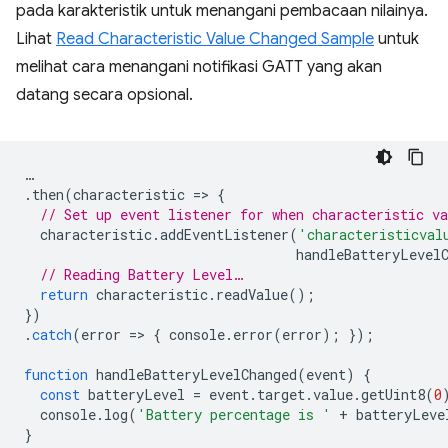
pada karakteristik untuk menangani pembacaan nilainya.
Lihat
Read Characteristic Value Changed Sample
untuk
melihat cara menangani notifikasi GATT yang akan
datang secara opsional.
…
.
then
(
characteristic
=
>
{
// Set up event listener for when characteristic va
characteristic
.
addEventListener
(
'characteristicval
handleBatteryLevel
// Reading Battery Level…
return
characteristic
.
readValue
();
})
.
catch
(
error
=
>
{
console
.
error
(
error
);
});
function
handleBatteryLevelChanged
(
event
)
{
const
batteryLevel
=
event
.
target
.
value
.
getUint8
(
0
console
.
log
(
'Battery percentage is '
+
batteryLeve
}