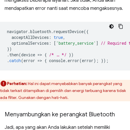
mengakses beberapa layanan. Jika tidak, Anda akan
mendapatkan error nanti saat mencoba mengaksesnya.
navigator
.
bluetooth
.
requestDevice
({
acceptAllDevices
:
true
,
optionalServices
:
[
'battery_service'
]
// Required 
})
.
then
(
device
=
>
{
/* … */
})
.
catch
(
error
=
>
{
console
.
error
(
error
);
});
Perhatian:
Hal ini dapat menyebabkan banyak perangkat yang
tidak terkait ditampilkan di pemilih dan energi terbuang karena tidak
ada filter. Gunakan dengan hati-hati.
Menyambungkan ke perangkat Bluetooth
Jadi, apa yang akan Anda lakukan setelah memiliki