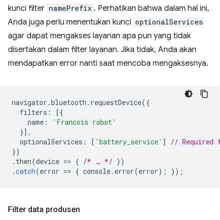
kunci filter
namePrefix
. Perhatikan bahwa dalam hal ini,
Anda juga perlu menentukan kunci
optionalServices
agar dapat mengakses layanan apa pun yang tidak
disertakan dalam filter layanan. Jika tidak, Anda akan
mendapatkan error nanti saat mencoba mengaksesnya.
navigator
.
bluetooth
.
requestDevice
({
filters
:
[{
name
:
'Francois robot'
}],
optionalServices
:
[
'battery_service'
]
// Required 
})
.
then
(
device
=
>
{
/* … */
})
.
catch
(
error
=
>
{
console
.
error
(
error
);
});
Filter data produsen