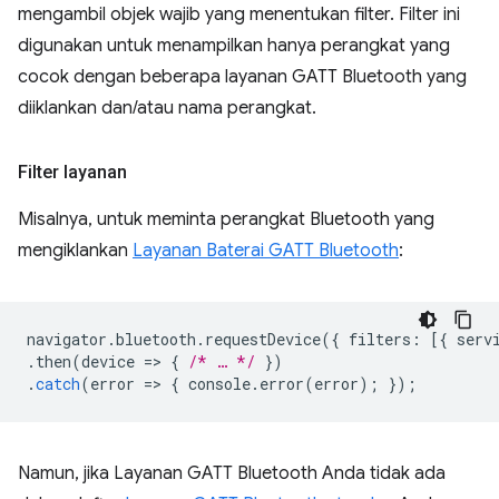
mengambil objek wajib yang menentukan filter. Filter ini
digunakan untuk menampilkan hanya perangkat yang
cocok dengan beberapa layanan GATT Bluetooth yang
diiklankan dan/atau nama perangkat.
Filter layanan
Misalnya, untuk meminta perangkat Bluetooth yang
mengiklankan
Layanan Baterai GATT Bluetooth
:
navigator
.
bluetooth
.
requestDevice
({
filters
:
[{
serv
.
then
(
device
=
>
{
/* … */
})
.
catch
(
error
=
>
{
console
.
error
(
error
);
});
Namun, jika Layanan GATT Bluetooth Anda tidak ada