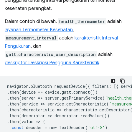
pengguna tentang interval pengukuran termometer
kesehatan perangkat.
Dalam contoh di bawah,
health_thermometer
adalah
layanan Termometer Kesehatan
,
measurement_interval
adalah
karakteristik Interval
Pengukuran
, dan
gatt.characteristic_user_description
adalah
deskriptor Deskripsi Pengguna Karakteristik
.
navigator
.
bluetooth
.
requestDevice
({
filters
:
[{
serv
.
then
(
device
=
>
device
.
gatt
.
connect
())
.
then
(
server
=
>
server
.
getPrimaryService
(
'health_the
.
then
(
service
=
>
service
.
getCharacteristic
(
'measurem
.
then
(
characteristic
=
>
characteristic
.
getDescriptor
.
then
(
descriptor
=
>
descriptor
.
readValue
())
.
then
(
value
=
>
{
const
decoder
=
new
TextDecoder
(
'utf-8'
);