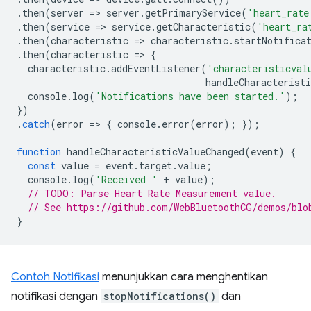
.
then
(
server
=
>
server
.
getPrimaryService
(
'heart_rate
.
then
(
service
=
>
service
.
getCharacteristic
(
'heart_ra
.
then
(
characteristic
=
>
characteristic
.
startNotifica
.
then
(
characteristic
=
>
{
characteristic
.
addEventListener
(
'characteristicval
handleCharacteristi
console
.
log
(
'Notifications have been started.'
);
})
.
catch
(
error
=
>
{
console
.
error
(
error
);
});
function
handleCharacteristicValueChanged
(
event
)
{
const
value
=
event
.
target
.
value
;
console
.
log
(
'Received '
+
value
);
// TODO: Parse Heart Rate Measurement value.
// See https://github.com/WebBluetoothCG/demos/blo
}
Contoh Notifikasi
menunjukkan cara menghentikan
notifikasi dengan
stopNotifications()
dan