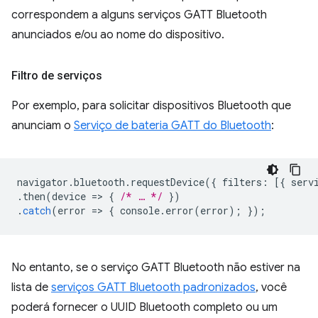
correspondem a alguns serviços GATT Bluetooth
anunciados e/ou ao nome do dispositivo.
Filtro de serviços
Por exemplo, para solicitar dispositivos Bluetooth que
anunciam o
Serviço de bateria GATT do Bluetooth
:
navigator
.
bluetooth
.
requestDevice
({
filters
:
[{
serv
.
then
(
device
=
>
{
/* … */
})
.
catch
(
error
=
>
{
console
.
error
(
error
);
});
No entanto, se o serviço GATT Bluetooth não estiver na
lista de
serviços GATT Bluetooth padronizados
, você
poderá fornecer o UUID Bluetooth completo ou um