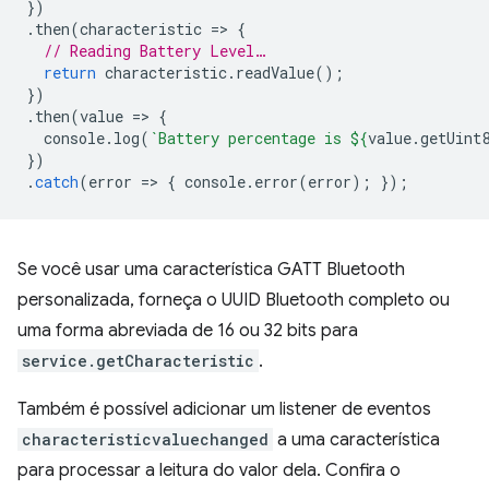
})
.
then
(
characteristic
=
>
{
// Reading Battery Level…
return
characteristic
.
readValue
();
})
.
then
(
value
=
>
{
console
.
log
(
`Battery percentage is 
${
value
.
getUint
})
.
catch
(
error
=
>
{
console
.
error
(
error
);
});
Se você usar uma característica GATT Bluetooth
personalizada, forneça o UUID Bluetooth completo ou
uma forma abreviada de 16 ou 32 bits para
service.getCharacteristic
.
Também é possível adicionar um listener de eventos
characteristicvaluechanged
a uma característica
para processar a leitura do valor dela. Confira o