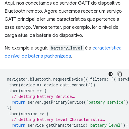
Aqui, nos conectamos ao servidor GATT do dispositivo
Bluetooth remoto. Agora queremos receber um serviço
GATT principal e ler uma característica que pertence a
esse serviço. Vamos tentar, por exemplo, ler o nível de
carga atual da bateria do dispositivo.
No exemplo a seguir,
battery_level
é a
característica
de nível de bateria padronizada
.
navigator
.
bluetooth
.
requestDevice
({
filters
:
[{
serv
.
then
(
device
=
>
device
.
gatt
.
connect
())
.
then
(
server
=
>
{
// Getting Battery Service…
return
server
.
getPrimaryService
(
'battery_service'
)
})
.
then
(
service
=
>
{
// Getting Battery Level Characteristic…
return
service
.
getCharacteristic
(
'battery_level'
);