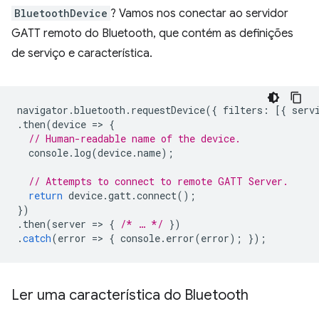
BluetoothDevice
? Vamos nos conectar ao servidor
GATT remoto do Bluetooth, que contém as definições
de serviço e característica.
navigator
.
bluetooth
.
requestDevice
({
filters
:
[{
serv
.
then
(
device
=
>
{
// Human-readable name of the device.
console
.
log
(
device
.
name
);
// Attempts to connect to remote GATT Server.
return
device
.
gatt
.
connect
();
})
.
then
(
server
=
>
{
/* … */
})
.
catch
(
error
=
>
{
console
.
error
(
error
);
});
Ler uma característica do Bluetooth