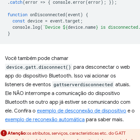
.
catch
(
error
=
>
{
console
.
error
(
error
);
});
function
onDisconnected
(
event
)
{
const
device
=
event
.
target
;
console
.
log
(
`Device 
${
device
.
name
}
 is disconnected
}
Você também pode chamar
device.gatt.disconnect()
para desconectar o web
app do dispositivo Bluetooth. Isso vai acionar os
listeners de eventos
gattserverdisconnected
atuais.
Ele NÃO interrompe a comunicação do dispositivo
Bluetooth se outro app já estiver se comunicando com
ele. Confira o
exemplo de desconexão de dispositivo
e o
exemplo de reconexão automática
para saber mais.
Atenção
:os atributos, serviços, características etc. do GATT