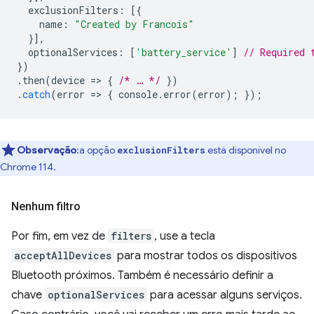
exclusionFilters
:
[{
name
:
"Created by Francois"
}],
optionalServices
:
[
'battery_service'
]
// Required 
})
.
then
(
device
=
>
{
/* … */
})
.
catch
(
error
=
>
{
console
.
error
(
error
);
});
Observação
:a opção
está disponível no
exclusionFilters
Chrome 114.
Nenhum filtro
Por fim, em vez de
filters
, use a tecla
acceptAllDevices
para mostrar todos os dispositivos
Bluetooth próximos. Também é necessário definir a
chave
optionalServices
para acessar alguns serviços.