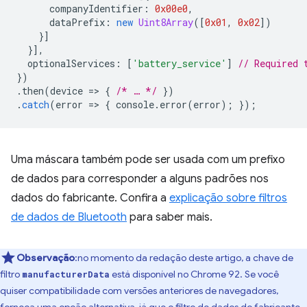
companyIdentifier
:
0x00e0
,
dataPrefix
:
new
Uint8Array
([
0x01
,
0x02
])
}]
}],
optionalServices
:
[
'battery_service'
]
// Required 
})
.
then
(
device
=
>
{
/* … */
})
.
catch
(
error
=
>
{
console
.
error
(
error
);
});
Uma máscara também pode ser usada com um prefixo
de dados para corresponder a alguns padrões nos
dados do fabricante. Confira a
explicação sobre filtros
de dados de Bluetooth
para saber mais.
Observação
:no momento da redação deste artigo, a chave de
filtro
está disponível no Chrome 92. Se você
manufacturerData
quiser compatibilidade com versões anteriores de navegadores,