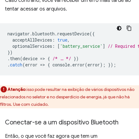
Caso contrário, você vai receber um erro mais tarde ao
tentar acessar os arquivos.
navigator
.
bluetooth
.
requestDevice
({
acceptAllDevices
:
true
,
optionalServices
:
[
'battery_service'
]
// Required 
})
.
then
(
device
=
>
{
/* … */
})
.
catch
(
error
=
>
{
console
.
error
(
error
);
});
Atenção
:isso pode resultar na exibição de vários dispositivos não
relacionados no seletor e no desperdício de energia, já que não há
filtros. Use com cuidado.
Conectar-se a um dispositivo Bluetooth
Então, o que você faz agora que tem um