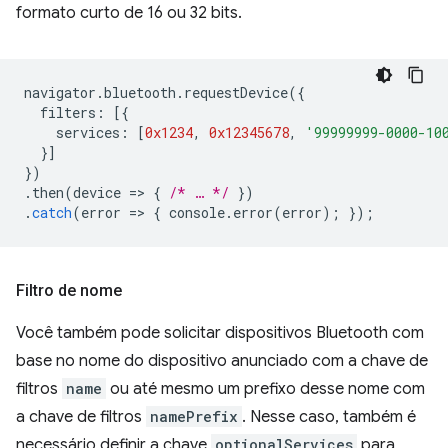
formato curto de 16 ou 32 bits.
navigator
.
bluetooth
.
requestDevice
({
filters
:
[{
services
:
[
0x1234
,
0x12345678
,
'99999999-0000-10
}]
})
.
then
(
device
=
>
{
/* … */
})
.
catch
(
error
=
>
{
console
.
error
(
error
);
});
Filtro de nome
Você também pode solicitar dispositivos Bluetooth com
base no nome do dispositivo anunciado com a chave de
filtros
name
ou até mesmo um prefixo desse nome com
a chave de filtros
namePrefix
. Nesse caso, também é
necessário definir a chave
optionalServices
para