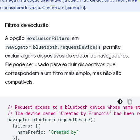
forneça uma opção alternativa, já que o filtro de dados do fabricante
é considerado vazio. Confira um [exemplo].
Filtros de exclusão
A opção
exclusionFilters
em
navigator.bluetooth.requestDevice()
permite
excluir alguns dispositivos do seletor de navegadores.
Ele pode ser usado para excluir dispositivos que
correspondem a um filtro mais amplo, mas não são
compatíveis.
// Request access to a bluetooth device whose name s
// The device named "Created by Francois" has been r
navigator
.
bluetooth
.
requestDevice
({
filters
:
[{
namePrefix
:
"Created by"
}],