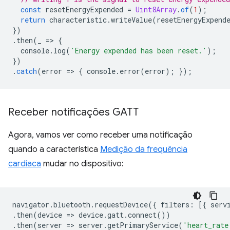
const
resetEnergyExpended
=
Uint8Array
.
of
(
1
);
return
characteristic
.
writeValue
(
resetEnergyExpend
})
.
then
(
_
=
>
{
console
.
log
(
'Energy expended has been reset.'
);
})
.
catch
(
error
=
>
{
console
.
error
(
error
);
});
Receber notificações GATT
Agora, vamos ver como receber uma notificação
quando a característica
Medição da frequência
cardíaca
mudar no dispositivo:
navigator
.
bluetooth
.
requestDevice
({
filters
:
[{
serv
.
then
(
device
=
>
device
.
gatt
.
connect
())
.
then
(
server
=
>
server
.
getPrimaryService
(
'heart_rate