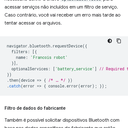
acessar serviços não incluídos em um filtro de serviço.
Caso contrário, você vai receber um erro mais tarde ao
tentar acessar os arquivos.
navigator
.
bluetooth
.
requestDevice
({
filters
:
[{
name
:
'Francois robot'
}],
optionalServices
:
[
'battery_service'
]
// Required 
})
.
then
(
device
=
>
{
/* … */
})
.
catch
(
error
=
>
{
console
.
error
(
error
);
});
Filtro de dados do fabricante
Também é possível solicitar dispositivos Bluetooth com