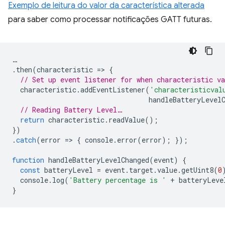
Exemplo de leitura do valor da característica alterada
para saber como processar notificações GATT futuras.
…
.
then
(
characteristic
=
>
{
// Set up event listener for when characteristic va
characteristic
.
addEventListener
(
'characteristicval
handleBatteryLevel
// Reading Battery Level…
return
characteristic
.
readValue
();
})
.
catch
(
error
=
>
{
console
.
error
(
error
);
});
function
handleBatteryLevelChanged
(
event
)
{
const
batteryLevel
=
event
.
target
.
value
.
getUint8
(
0
console
.
log
(
'Battery percentage is '
+
batteryLeve
}