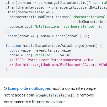
.
then
(
service
=
>
service
.
getCharacteristic
(
'heart_ra
.
then
(
characteristic
=
>
characteristic
.
startNotifica
.
then
(
characteristic
=
>
{
characteristic
.
addEventListener
(
'characteristicval
handleCharacteristi
console
.
log
(
'Notifications have been started.'
);
})
.
catch
(
error
=
>
{
console
.
error
(
error
);
});
function
handleCharacteristicValueChanged
(
event
)
{
const
value
=
event
.
target
.
value
;
console
.
log
(
'Received '
+
value
);
// TODO: Parse Heart Rate Measurement value.
// See https://github.com/WebBluetoothCG/demos/blo
}
O
Exemplo de notificações
mostra como interromper
notificações com
stopNotifications()
e remover
corretamente o listener de eventos