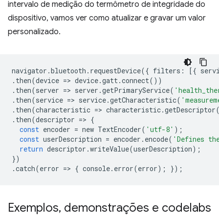
intervalo de medição do termômetro de integridade do
dispositivo, vamos ver como atualizar e gravar um valor
personalizado.
navigator
.
bluetooth
.
requestDevice
({
filters
:
[{
serv
.
then
(
device
=
>
device
.
gatt
.
connect
())
.
then
(
server
=
>
server
.
getPrimaryService
(
'health_the
.
then
(
service
=
>
service
.
getCharacteristic
(
'measurem
.
then
(
characteristic
=
>
characteristic
.
getDescriptor
.
then
(
descriptor
=
>
{
const
encoder
=
new
TextEncoder
(
'utf-8'
);
const
userDescription
=
encoder
.
encode
(
'Defines th
return
descriptor
.
writeValue
(
userDescription
);
})
.
catch
(
error
=
>
{
console
.
error
(
error
);
});
Exemplos
,
demonstrações e codelabs