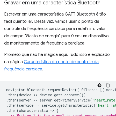
Gravar em uma característica Bluetooth
Escrever em uma característica GATT Bluetooth é tão
fácil quanto ler. Desta vez, vamos usar o ponto de
controle da frequência cardíaca para redefinir o valor
do campo "Gasto de energia" para 0 em um dispositivo
de monitoramento da frequência cardíaca.
Prometo que não há mágica aqui. Tudo isso é explicado
na página
Característica do ponto de controle da
frequência cardíaca
.
navigator
.
bluetooth
.
requestDevice
({
filters
:
[{
serv
.
then
(
device
=
>
device
.
gatt
.
connect
())
.
then
(
server
=
>
server
.
getPrimaryService
(
'heart_rate
.
then
(
service
=
>
service
.
getCharacteristic
(
'heart_ra
.
then
(
characteristic
=
>
{
// Writing 1 is the signal to reset energy expended