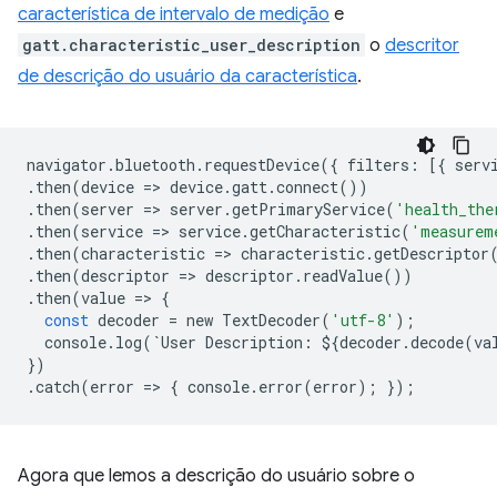
característica de intervalo de medição
e
gatt.characteristic_user_description
o
descritor
de descrição do usuário da característica
.
navigator
.
bluetooth
.
requestDevice
({
filters
:
[{
serv
.
then
(
device
=
>
device
.
gatt
.
connect
())
.
then
(
server
=
>
server
.
getPrimaryService
(
'health_the
.
then
(
service
=
>
service
.
getCharacteristic
(
'measurem
.
then
(
characteristic
=
>
characteristic
.
getDescriptor
.
then
(
descriptor
=
>
descriptor
.
readValue
())
.
then
(
value
=
>
{
const
decoder
=
new
TextDecoder
(
'utf-8'
);
console
.
log
(
`
User
Description
:
$
{
decoder
.
decode
(
va
})
.
catch
(
error
=
>
{
console
.
error
(
error
);
});
Agora que lemos a descrição do usuário sobre o