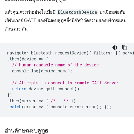
แล้วคุณควรทำอย่างไรเมื่อมี
BluetoothDevice
มาเชื่อมต่อกับ
เซิร์ฟเวอร์ GATT ของรีโมตบลูทูธซึ่งมีคำจำกัดความของบริการและ
ลักษณะ กัน
navigator
.
bluetooth
.
requestDevice
({
filters
:
[{
serv
.
then
(
device
=
>
{
// Human-readable name of the device.
console
.
log
(
device
.
name
);
// Attempts to connect to remote GATT Server.
return
device
.
gatt
.
connect
();
})
.
then
(
server
=
>
{
/* … */
})
.
catch
(
error
=
>
{
console
.
error
(
error
);
});
อ่านลักษณะบลูทูธ