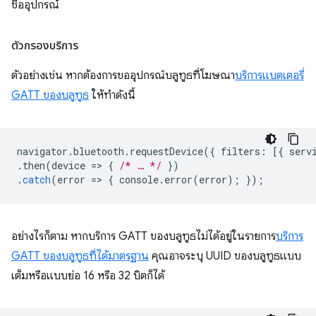
ชื่ออุปกรณ์
ตัวกรองบริการ
ตัวอย่างเช่น หากต้องการขออุปกรณ์บลูทูธที่โฆษณา
บริการแบตเตอรี่
GATT ของบลูทูธ
ให้ทำดังนี้
navigator
.
bluetooth
.
requestDevice
({
filters
:
[{
serv
.
then
(
device
=
>
{
/* … */
})
.
catch
(
error
=
>
{
console
.
error
(
error
);
});
อย่างไรก็ตาม หากบริการ GATT ของบลูทูธไม่ได้อยู่ในรายการ
บริการ
GATT ของบลูทูธที่ได้มาตรฐาน
คุณอาจระบุ UUID ของบลูทูธแบบ
เต็มหรือแบบย่อ 16 หรือ 32 บิตก็ได้