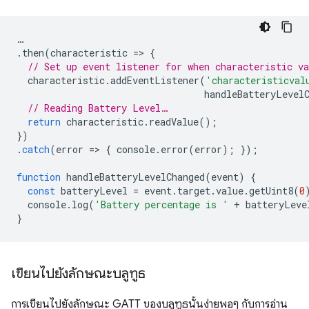
…
.
then
(
characteristic
=
>
{
// Set up event listener for when characteristic va
characteristic
.
addEventListener
(
'characteristicval
handleBatteryLevel
// Reading Battery Level…
return
characteristic
.
readValue
();
})
.
catch
(
error
=
>
{
console
.
error
(
error
);
});
function
handleBatteryLevelChanged
(
event
)
{
const
batteryLevel
=
event
.
target
.
value
.
getUint8
(
0
console
.
log
(
'Battery percentage is '
+
batteryLeve
}
เขียนไปยังลักษณะบลูทูธ
การเขียนไปยังลักษณะ GATT ของบลูทูธนั้นง่ายพอๆ กับการอ่าน