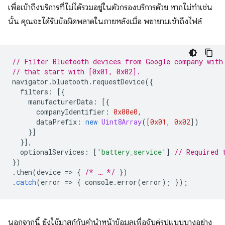
เพื่อเข้าถึงบริการที่ไม่ได้รวมอยู่ในตัวกรองบริการด้วย หากไม่ทำเช่น
นั้น คุณจะได้รับข้อผิดพลาดในภายหลังเมื่อ พยายามเข้าถึงไฟล์
// Filter Bluetooth devices from Google company with
// that start with [0x01, 0x02].
navigator
.
bluetooth
.
requestDevice
({
filters
:
[{
manufacturerData
:
[{
companyIdentifier
:
0x00e0
,
dataPrefix
:
new
Uint8Array
([
0x01
,
0x02
])
}]
}],
optionalServices
:
[
'battery_service'
]
// Required 
})
.
then
(
device
=
>
{
/* … */
})
.
catch
(
error
=
>
{
console
.
error
(
error
);
});
นอกจากนี้ ยังใช้มาสก์กับคำนำหน้าข้อมูลเพื่อจับคู่รูปแบบบางอย่าง