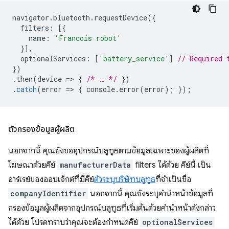
navigator
.
bluetooth
.
requestDevice
({
filters
:
[{
name
:
'Francois robot'
}],
optionalServices
:
[
'battery_service'
]
// Required 
})
.
then
(
device
=
>
{
/* … */
})
.
catch
(
error
=
>
{
console
.
error
(
error
);
});
ตัวกรองข้อมูลผู้ผลิต
นอกจากนี้ คุณยังขออุปกรณ์บลูทูธตามข้อมูลเฉพาะของผู้ผลิตที่
โฆษณาด้วยคีย์
manufacturerData
filters ได้ด้วย คีย์นี้ เป็น
อาร์เรย์ของออบเจ็กต์ที่มีคีย์
ตัวระบุบริษัทบลูทูธ
ที่จำเป็นชื่อ
companyIdentifier
นอกจากนี้ คุณยังระบุคำนำหน้าข้อมูลที่
กรองข้อมูลผู้ผลิตจากอุปกรณ์บลูทูธที่เริ่มต้นด้วยคำนำหน้าดังกล่าว
ได้ด้วย โปรดทราบว่าคุณจะต้องกำหนดคีย์
optionalServices