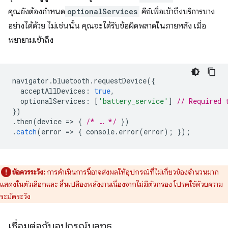
คุณยังต้องกำหนด
optionalServices
คีย์เพื่อเข้าถึงบริการบาง
อย่างได้ด้วย ไม่เช่นนั้น คุณจะได้รับข้อผิดพลาดในภายหลัง เมื่อ
พยายามเข้าถึง
navigator
.
bluetooth
.
requestDevice
({
acceptAllDevices
:
true
,
optionalServices
:
[
'battery_service'
]
// Required 
})
.
then
(
device
=
>
{
/* … */
})
.
catch
(
error
=
>
{
console
.
error
(
error
);
});
ข้อควรระวัง:
การดำเนินการนี้อาจส่งผลให้อุปกรณ์ที่ไม่เกี่ยวข้องจำนวนมาก
แสดงในตัวเลือกและ สิ้นเปลืองพลังงานเนื่องจากไม่มีตัวกรอง โปรดใช้ด้วยความ
ระมัดระวัง
เชื่อมต่อกับอุปกรณ์บลูทูธ