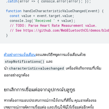
.
catch
(
error
=
>
{
console
.
error
(
error
);
});
function
handleCharacteristicValueChanged
(
event
)
{
const
value
=
event
.
target
.
value
;
console
.
log
(
'Received '
+
value
);
// TODO: Parse Heart Rate Measurement value.
// See https://github.com/WebBluetoothCG/demos/blo
}
ตัวอย่างการแจ้งเตือน
จะแสดงวิธีหยุดการแจ้งเตือนด้วย
stopNotifications()
และ
นำ
characteristicvaluechanged
เครื่องฟังกิจกรรมที่เพิ่ม
ออกอย่างถูกต้อง
ยกเลิกการเชื่อมต่อจากอุปกรณ์บลูทูธ
หากต้องการมอบประสบการณ์การใช้งานที่ดีขึ้น คุณอาจต้องรอ
เหตุการณ์การตัดการเชื่อมต่อ และเชิญให้ผู้ใช้เชื่อมต่ออีกครั้ง