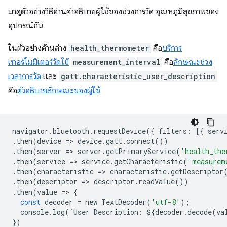
มาดูตัวอย่างวิธีอ่านคำอธิบายผู้ใช้ของช่วงการวัด อุณหภูมิสุขภาพของ
อุปกรณ์กัน
ในตัวอย่างด้านล่าง
health_thermometer
คือ
บริการ
เทอร์โมมิเตอร์วัดไข้
measurement_interval
คือ
ลักษณะช่วง
เวลาการวัด
และ
gatt.characteristic_user_description
คือ
ตัวอธิบายลักษณะของผู้ใช้
navigator
.
bluetooth
.
requestDevice
({
filters
:
[{
serv
.
then
(
device
=
>
device
.
gatt
.
connect
())
.
then
(
server
=
>
server
.
getPrimaryService
(
'health_the
.
then
(
service
=
>
service
.
getCharacteristic
(
'measurem
.
then
(
characteristic
=
>
characteristic
.
getDescriptor
.
then
(
descriptor
=
>
descriptor
.
readValue
())
.
then
(
value
=
>
{
const
decoder
=
new
TextDecoder
(
'utf-8'
);
console
.
log
(
`
User
Description
:
$
{
decoder
.
decode
(
va
})