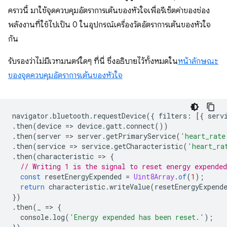
คราวนี้ มาใช้จุดควบคุมอัตราการเต้นของหัวใจเพื่อรีเซ็ตค่าของช่อง
พลังงานที่ใช้ไปเป็น 0 ในอุปกรณ์เครื่องวัดอัตราการเต้นของหัวใจ
กัน
รับรองว่าไม่มีเวทมนตร์ใดๆ ที่นี่ ซึ่งอธิบายไว้ทั้งหมดใน
หน้าลักษณะ
ของจุดควบคุมอัตราการเต้นของหัวใจ
navigator
.
bluetooth
.
requestDevice
({
filters
:
[{
serv
.
then
(
device
=
>
device
.
gatt
.
connect
())
.
then
(
server
=
>
server
.
getPrimaryService
(
'heart_rate
.
then
(
service
=
>
service
.
getCharacteristic
(
'heart_ra
.
then
(
characteristic
=
>
{
// Writing 1 is the signal to reset energy expended
const
resetEnergyExpended
=
Uint8Array
.
of
(
1
);
return
characteristic
.
writeValue
(
resetEnergyExpend
})
.
then
(
_
=
>
{
console
.
log
(
'Energy expended has been reset.'
);