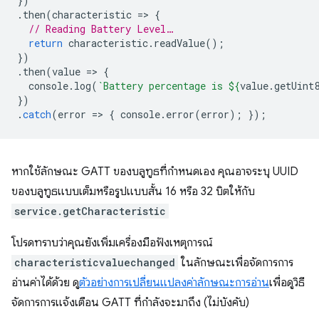
})
.
then
(
characteristic
=
>
{
// Reading Battery Level…
return
characteristic
.
readValue
();
})
.
then
(
value
=
>
{
console
.
log
(
`Battery percentage is 
${
value
.
getUint
})
.
catch
(
error
=
>
{
console
.
error
(
error
);
});
หากใช้ลักษณะ GATT ของบลูทูธที่กำหนดเอง คุณอาจระบุ UUID
ของบลูทูธแบบเต็มหรือรูปแบบสั้น 16 หรือ 32 บิตให้กับ
service.getCharacteristic
โปรดทราบว่าคุณยังเพิ่มเครื่องมือฟังเหตุการณ์
characteristicvaluechanged
ในลักษณะเพื่อจัดการการ
อ่านค่าได้ด้วย ดู
ตัวอย่างการเปลี่ยนแปลงค่าลักษณะการอ่าน
เพื่อดูวิธี
จัดการการแจ้งเตือน GATT ที่กำลังจะมาถึง (ไม่บังคับ)