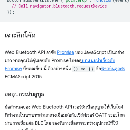
button
.
addEventListener
(
'pointerup'
,
function
(
event
)
// Call navigator.bluetooth.requestDevice
});
เจาะลึกโค้ด
Web Bluetooth API อาศัย
Promise
ของ JavaScript เป็นอย่าง
มาก หากคุณไม่คุ้นเคยกับ Promise โปรดดู
บทแนะนำเกี่ยวกับ
Promise
ที่ยอดเยี่ยมนี้ อีกอย่างหนึ่ง
() => {}
คือ
ฟังก์ชันลูกศร
ECMAScript 2015
ขออุปกรณ์บลูทูธ
ข้อกำหนดของ Web Bluetooth API เวอร์ชันนี้อนุญาตให้เว็บไซต์
ที่ทำงานในบทบาทส่วนกลางเชื่อมต่อกับเซิร์ฟเวอร์ GATT ระยะไกล
ผ่านการเชื่อมต่อ BLE โดย รองรับการสื่อสารระหว่างอุปกรณ์ที่ใช้