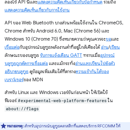
ลองใช้ API นี้และ
แสดงความคิดเห็นเกี่ยวกับข้อกำหนด
รวมถึง
แสดงความคิดเห็นเกี่ยวกับการใช้งาน
API ของ Web Bluetooth บางส่วนพร้อมใช้งานใน ChromeOS,
Chrome สำหรับ Android 6.0, Mac (Chrome 56) และ
Windows 10 (Chrome 70) ซึ่งหมายความว่าคุณควรจะ
ขอ
และ
เชื่อมต่อ
กับอุปกรณ์บลูทูธพลังงานต่ำที่อยู่ใกล้เคียงได้
อ่าน
/
เขียน
ลักษณะของบลูทูธ
รับการแจ้งเตือน GATT
ทราบเมื่อ
อุปกรณ์
บลูทูธถูกตัดการเชื่อมต่อ
และแม้กระทั่ง
อ่านและเขียนไปยังตัว
อธิบายบลูทูธ
ดูข้อมูลเพิ่มเติมได้ที่ตาราง
ความเข้ากันได้ของ
เบราว์เซอร์
ของ MDN
สำหรับ Linux และ Windows เวอร์ชันก่อนหน้า ให้เปิดใช้
ฟีเจอร์
#experimental-web-platform-features
ใน
about://flags
หมายเหตุ:
สำหรับอุปกรณ์บลูทูธคลาสสิกที่แสดงบริการ RFCOMM ให้