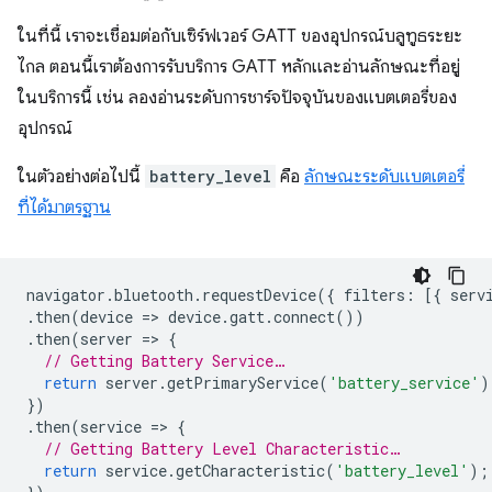
ในที่นี้ เราจะเชื่อมต่อกับเซิร์ฟเวอร์ GATT ของอุปกรณ์บลูทูธระยะ
ไกล ตอนนี้เราต้องการรับบริการ GATT หลักและอ่านลักษณะที่อยู่
ในบริการนี้ เช่น ลองอ่านระดับการชาร์จปัจจุบันของแบตเตอรี่ของ
อุปกรณ์
ในตัวอย่างต่อไปนี้
battery_level
คือ
ลักษณะระดับแบตเตอรี่
ที่ได้มาตรฐาน
navigator
.
bluetooth
.
requestDevice
({
filters
:
[{
serv
.
then
(
device
=
>
device
.
gatt
.
connect
())
.
then
(
server
=
>
{
// Getting Battery Service…
return
server
.
getPrimaryService
(
'battery_service'
)
})
.
then
(
service
=
>
{
// Getting Battery Level Characteristic…
return
service
.
getCharacteristic
(
'battery_level'
);