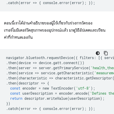
.
catch
(
error
=
>
{
console
.
error
(
error
);
});
ตอนนี้เราได้อ่านคำอธิบายของผู้ใช้เกี่ยวกับช่วงการวัดของ
เทอร์โมมิเตอร์วัดสุขภาพของอุปกรณ์แล้ว มาดูวิธีอัปเดตและเขียน
ค่าที่กำหนดเองกัน
navigator
.
bluetooth
.
requestDevice
({
filters
:
[{
serv
.
then
(
device
=
>
device
.
gatt
.
connect
())
.
then
(
server
=
>
server
.
getPrimaryService
(
'health_the
.
then
(
service
=
>
service
.
getCharacteristic
(
'measurem
.
then
(
characteristic
=
>
characteristic
.
getDescriptor
.
then
(
descriptor
=
>
{
const
encoder
=
new
TextEncoder
(
'utf-8'
);
const
userDescription
=
encoder
.
encode
(
'Defines th
return
descriptor
.
writeValue
(
userDescription
);
})
.
catch
(
error
=
>
{
console
.
error
(
error
);
});