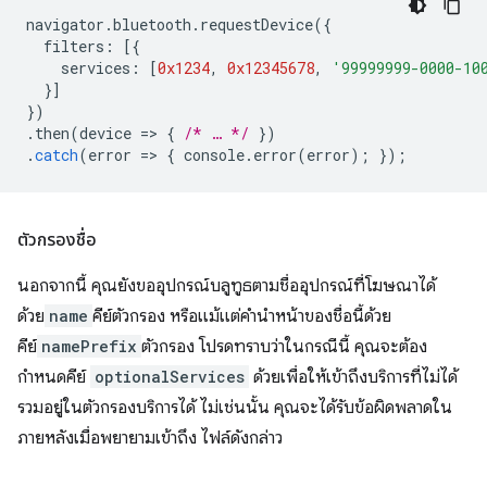
navigator
.
bluetooth
.
requestDevice
({
filters
:
[{
services
:
[
0x1234
,
0x12345678
,
'99999999-0000-10
}]
})
.
then
(
device
=
>
{
/* … */
})
.
catch
(
error
=
>
{
console
.
error
(
error
);
});
ตัวกรองชื่อ
นอกจากนี้ คุณยังขออุปกรณ์บลูทูธตามชื่ออุปกรณ์ที่โฆษณาได้
ด้วย
name
คีย์ตัวกรอง หรือแม้แต่คำนำหน้าของชื่อนี้ด้วย
คีย์
namePrefix
ตัวกรอง โปรดทราบว่าในกรณีนี้ คุณจะต้อง
กำหนดคีย์
optionalServices
ด้วยเพื่อให้เข้าถึงบริการที่ไม่ได้
รวมอยู่ในตัวกรองบริการได้ ไม่เช่นนั้น คุณจะได้รับข้อผิดพลาดใน
ภายหลังเมื่อพยายามเข้าถึง ไฟล์ดังกล่าว