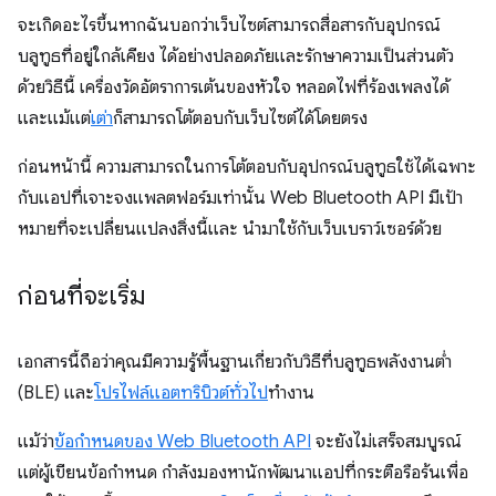
จะเกิดอะไรขึ้นหากฉันบอกว่าเว็บไซต์สามารถสื่อสารกับอุปกรณ์
บลูทูธที่อยู่ใกล้เคียง ได้อย่างปลอดภัยและรักษาความเป็นส่วนตัว
ด้วยวิธีนี้ เครื่องวัดอัตราการเต้นของหัวใจ หลอดไฟที่ร้องเพลงได้
และแม้แต่
เต่า
ก็สามารถโต้ตอบกับเว็บไซต์ได้โดยตรง
ก่อนหน้านี้ ความสามารถในการโต้ตอบกับอุปกรณ์บลูทูธใช้ได้เฉพาะ
กับแอปที่เจาะจงแพลตฟอร์มเท่านั้น Web Bluetooth API มีเป้า
หมายที่จะเปลี่ยนแปลงสิ่งนี้และ นำมาใช้กับเว็บเบราว์เซอร์ด้วย
ก่อนที่จะเริ่ม
เอกสารนี้ถือว่าคุณมีความรู้พื้นฐานเกี่ยวกับวิธีที่บลูทูธพลังงานต่ำ
(BLE) และ
โปรไฟล์แอตทริบิวต์ทั่วไป
ทำงาน
แม้ว่า
ข้อกำหนดของ Web Bluetooth API
จะยังไม่เสร็จสมบูรณ์
แต่ผู้เขียนข้อกำหนด กำลังมองหานักพัฒนาแอปที่กระตือรือร้นเพื่อ