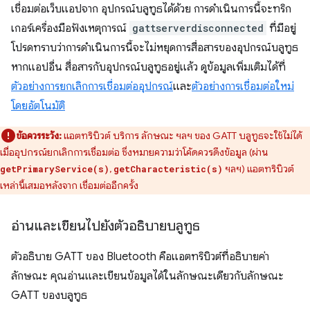
เชื่อมต่อเว็บแอปจาก อุปกรณ์บลูทูธได้ด้วย การดำเนินการนี้จะทริก
เกอร์เครื่องมือฟังเหตุการณ์
gattserverdisconnected
ที่มีอยู่
โปรดทราบว่าการดำเนินการนี้จะไม่หยุดการสื่อสารของอุปกรณ์บลูทูธ
หากแอปอื่น สื่อสารกับอุปกรณ์บลูทูธอยู่แล้ว ดูข้อมูลเพิ่มเติมได้ที่
ตัวอย่างการยกเลิกการเชื่อมต่ออุปกรณ์
และ
ตัวอย่างการเชื่อมต่อใหม่
โดยอัตโนมัติ
ข้อควรระวัง:
แอตทริบิวต์ บริการ ลักษณะ ฯลฯ ของ GATT บลูทูธจะใช้ไม่ได้
เมื่ออุปกรณ์ยกเลิกการเชื่อมต่อ ซึ่งหมายความว่าโค้ดควรดึงข้อมูล (ผ่าน
,
ฯลฯ) แอตทริบิวต์
getPrimaryService(s)
getCharacteristic(s)
เหล่านี้เสมอหลังจาก เชื่อมต่ออีกครั้ง
อ่านและเขียนไปยังตัวอธิบายบลูทูธ
ตัวอธิบาย GATT ของ Bluetooth คือแอตทริบิวต์ที่อธิบายค่า
ลักษณะ คุณอ่านและเขียนข้อมูลได้ในลักษณะเดียวกับลักษณะ
GATT ของบลูทูธ