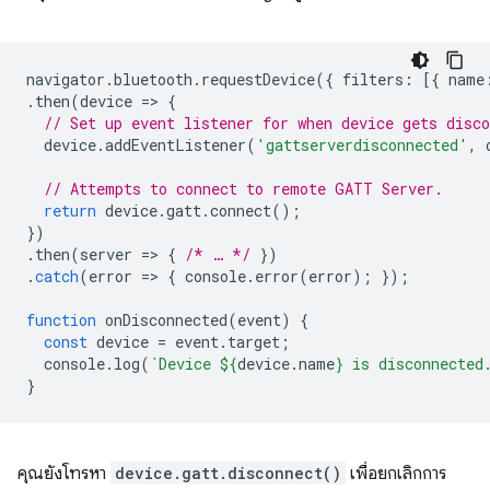
navigator
.
bluetooth
.
requestDevice
({
filters
:
[{
name
.
then
(
device
=
>
{
// Set up event listener for when device gets disco
device
.
addEventListener
(
'gattserverdisconnected'
,
// Attempts to connect to remote GATT Server.
return
device
.
gatt
.
connect
();
})
.
then
(
server
=
>
{
/* … */
})
.
catch
(
error
=
>
{
console
.
error
(
error
);
});
function
onDisconnected
(
event
)
{
const
device
=
event
.
target
;
console
.
log
(
`Device 
${
device
.
name
}
 is disconnected
}
คุณยังโทรหา
device.gatt.disconnect()
เพื่อยกเลิกการ