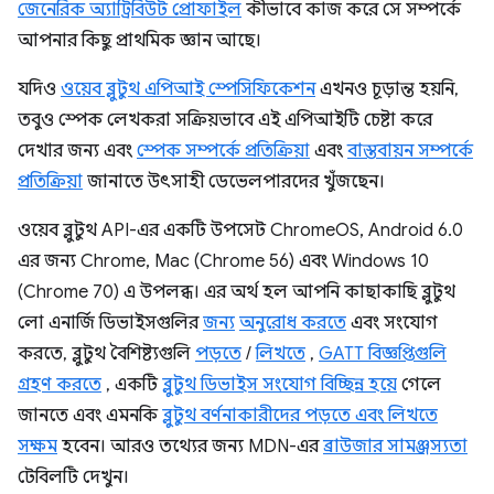
জেনেরিক অ্যাট্রিবিউট প্রোফাইল
কীভাবে কাজ করে সে সম্পর্কে
আপনার কিছু প্রাথমিক জ্ঞান আছে।
যদিও
ওয়েব ব্লুটুথ এপিআই স্পেসিফিকেশন
এখনও চূড়ান্ত হয়নি,
তবুও স্পেক লেখকরা সক্রিয়ভাবে এই এপিআইটি চেষ্টা করে
দেখার জন্য এবং
স্পেক সম্পর্কে প্রতিক্রিয়া
এবং
বাস্তবায়ন সম্পর্কে
প্রতিক্রিয়া
জানাতে উৎসাহী ডেভেলপারদের খুঁজছেন।
ওয়েব ব্লুটুথ API-এর একটি উপসেট ChromeOS, Android 6.0
এর জন্য Chrome, Mac (Chrome 56) এবং Windows 10
(Chrome 70) এ উপলব্ধ। এর অর্থ হল আপনি কাছাকাছি ব্লুটুথ
লো এনার্জি ডিভাইসগুলির
জন্য
অনুরোধ করতে
এবং সংযোগ
করতে, ব্লুটুথ বৈশিষ্ট্যগুলি
পড়তে
/
লিখতে
,
GATT বিজ্ঞপ্তিগুলি
গ্রহণ করতে
, একটি
ব্লুটুথ ডিভাইস সংযোগ বিচ্ছিন্ন হয়ে
গেলে
জানতে এবং এমনকি
ব্লুটুথ বর্ণনাকারীদের পড়তে এবং লিখতে
সক্ষম
হবেন। আরও তথ্যের জন্য MDN-এর
ব্রাউজার সামঞ্জস্যতা
টেবিলটি দেখুন।