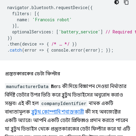
navigator
.
bluetooth
.
requestDevice
({
filters
:
[{
name
:
'Francois robot'
}],
optionalServices
:
[
'battery_service'
]
// Required 
})
.
then
(
device
=
>
{
/* … */
})
.
catch
(
error
=
>
{
console
.
error
(
error
);
});
প্রস্তুতকারকের ডেটা ফিল্টার
manufacturerData
filters কী দিয়ে বিজ্ঞাপন দেওয়া নির্মাতার
নির্দিষ্ট ডেটার উপর ভিত্তি করে ব্লুটুথ ডিভাইসের অনুরোধ করাও
সম্ভব। এই কী হল
companyIdentifier
নামক একটি
বাধ্যতামূলক
ব্লুটুথ কোম্পানি শনাক্তকারী
কী সহ অবজেক্টের
একটি অ্যারে। আপনি একটি ডেটা প্রিফিক্সও প্রদান করতে পারেন
যা ব্লুটুথ ডিভাইস থেকে প্রস্তুতকারকের ডেটা ফিল্টার করে যা এটি