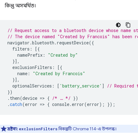
কিন্তু অসমর্থিত।
// Request access to a bluetooth device whose name s
// The device named "Created by Francois" has been r
navigator
.
bluetooth
.
requestDevice
({
filters
:
[{
namePrefix
:
"Created by"
}],
exclusionFilters
:
[{
name
:
"Created by Francois"
}],
optionalServices
:
[
'battery_service'
]
// Required 
})
.
then
(
device
=
>
{
/* … */
})
.
catch
(
error
=
>
{
console
.
error
(
error
);
});
দ্রষ্টব্য:
বিকল্পটি Chrome 114-এ উপলব্ধ।
exclusionFilters