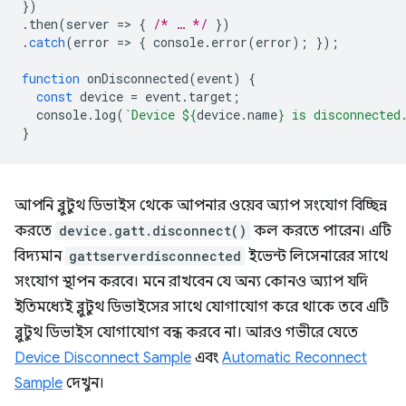
})
.
then
(
server
=
>
{
/* … */
})
.
catch
(
error
=
>
{
console
.
error
(
error
);
});
function
onDisconnected
(
event
)
{
const
device
=
event
.
target
;
console
.
log
(
`Device 
${
device
.
name
}
 is disconnected
}
আপনি ব্লুটুথ ডিভাইস থেকে আপনার ওয়েব অ্যাপ সংযোগ বিচ্ছিন্ন
করতে
device.gatt.disconnect()
কল করতে পারেন। এটি
বিদ্যমান
gattserverdisconnected
ইভেন্ট লিসেনারের সাথে
সংযোগ স্থাপন করবে। মনে রাখবেন যে অন্য কোনও অ্যাপ যদি
ইতিমধ্যেই ব্লুটুথ ডিভাইসের সাথে যোগাযোগ করে থাকে তবে এটি
ব্লুটুথ ডিভাইস যোগাযোগ বন্ধ করবে না। আরও গভীরে যেতে
Device Disconnect Sample
এবং
Automatic Reconnect
Sample
দেখুন।