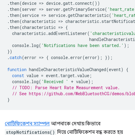
.
then
(
device
=
>
device
.
gatt
.
connect
())
.
then
(
server
=
>
server
.
getPrimaryService
(
'heart_rate
.
then
(
service
=
>
service
.
getCharacteristic
(
'heart_ra
.
then
(
characteristic
=
>
characteristic
.
startNotifica
.
then
(
characteristic
=
>
{
characteristic
.
addEventListener
(
'characteristicval
handleCharacteristi
console
.
log
(
'Notifications have been started.'
);
})
.
catch
(
error
=
>
{
console
.
error
(
error
);
});
function
handleCharacteristicValueChanged
(
event
)
{
const
value
=
event
.
target
.
value
;
console
.
log
(
'Received '
+
value
);
// TODO: Parse Heart Rate Measurement value.
// See https://github.com/WebBluetoothCG/demos/blo
}
নোটিফিকেশন স্যাম্পল
আপনাকে দেখায় কিভাবে
stopNotifications()
দিয়ে নোটিফিকেশন বন্ধ করতে হয়