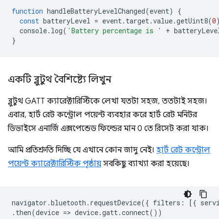
function
handleBatteryLevelChanged
(
event
)
{
const
batteryLevel
=
event
.
target
.
value
.
getUint8
(
0
console
.
log
(
'Battery percentage is '
+
batteryLeve
}
একটি ব্লুটুথ বৈশিষ্ট্যে লিখুন
ব্লুটুথ GATT ক্যারেক্টারিস্টিকে লেখা যতটা সহজ, ততটাই সহজ।
এবার, হার্ট রেট কন্ট্রোল পয়েন্ট ব্যবহার করে হার্ট রেট মনিটর
ডিভাইসে এনার্জি এক্সপেন্ডেড ফিল্ডের মান 0 তে রিসেট করা যাক।
আমি প্রতিশ্রুতি দিচ্ছি যে এখানে কোন জাদু নেই।
হার্ট রেট কন্ট্রোল
পয়েন্ট ক্যারেক্টারিস্টিক পৃষ্ঠায়
সবকিছু ব্যাখ্যা করা হয়েছে।
navigator
.
bluetooth
.
requestDevice
({
filters
:
[{
serv
.
then
(
device
=
>
device
.
gatt
.
connect
())