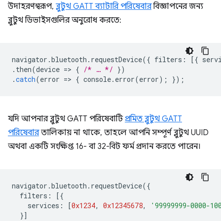
উদাহরণস্বরূপ,
ব্লুটুথ GATT ব্যাটারি পরিষেবার
বিজ্ঞাপনের জন্য
ব্লুটুথ ডিভাইসগুলির অনুরোধ করতে:
navigator
.
bluetooth
.
requestDevice
({
filters
:
[{
serv
.
then
(
device
=
>
{
/* … */
})
.
catch
(
error
=
>
{
console
.
error
(
error
);
});
যদি আপনার ব্লুটুথ GATT পরিষেবাটি
প্রমিত ব্লুটুথ GATT
পরিষেবার
তালিকায় না থাকে, তাহলে আপনি সম্পূর্ণ ব্লুটুথ UUID
অথবা একটি সংক্ষিপ্ত 16- বা 32-বিট ফর্ম প্রদান করতে পারেন।
navigator
.
bluetooth
.
requestDevice
({
filters
:
[{
services
:
[
0x1234
,
0x12345678
,
'99999999-0000-10
}]