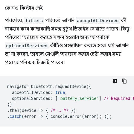
কোনও ফিল্টার নেই
পরিশেষে,
filters
পরিবর্তে আপনি
acceptAllDevices
কী
ব্যবহার করে কাছাকাছি সমস্ত ব্লুটুথ ডিভাইস দেখাতে পারেন। কিছু
পরিষেবা অ্যাক্সেস করতে সক্ষম হওয়ার জন্য আপনাকে
optionalServices
কীটিও সংজ্ঞায়িত করতে হবে। যদি আপনি
তা না করেন, তাহলে সেগুলি অ্যাক্সেস করার চেষ্টা করার সময়
পরে আপনি একটি ত্রুটি পাবেন।
navigator
.
bluetooth
.
requestDevice
({
acceptAllDevices
:
true
,
optionalServices
:
[
'battery_service'
]
// Required 
})
.
then
(
device
=
>
{
/* … */
})
.
catch
(
error
=
>
{
console
.
error
(
error
);
});