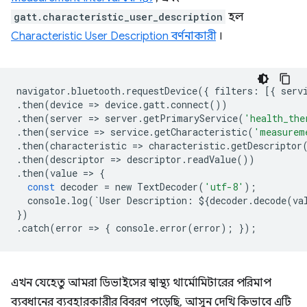
gatt.characteristic_user_description
হল
Characteristic User Description বর্ণনাকারী
।
navigator
.
bluetooth
.
requestDevice
({
filters
:
[{
serv
.
then
(
device
=
>
device
.
gatt
.
connect
())
.
then
(
server
=
>
server
.
getPrimaryService
(
'health_the
.
then
(
service
=
>
service
.
getCharacteristic
(
'measurem
.
then
(
characteristic
=
>
characteristic
.
getDescriptor
.
then
(
descriptor
=
>
descriptor
.
readValue
())
.
then
(
value
=
>
{
const
decoder
=
new
TextDecoder
(
'utf-8'
);
console
.
log
(
`
User
Description
:
$
{
decoder
.
decode
(
va
})
.
catch
(
error
=
>
{
console
.
error
(
error
);
});
এখন যেহেতু আমরা ডিভাইসের স্বাস্থ্য থার্মোমিটারের পরিমাপ
ব্যবধানের ব্যবহারকারীর বিবরণ পড়েছি, আসুন দেখি কিভাবে এটি