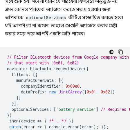
দিয়ে শুরু হয়। মনে রাখবেন যে পরিষেবা ফিল্টারে অন্তর্ভুক্ত নয়
এমন কোনও পরিষেবা অ্যাক্সেস করতে সক্ষম হওয়ার জন্য
আপনাকে
optionalServices
কীটিও সংজ্ঞায়িত করতে হবে।
যদি আপনি তা না করেন, তাহলে সেগুলি অ্যাক্সেস করার চেষ্টা
করার সময় পরে আপনি একটি ত্রুটি পাবেন।
// Filter Bluetooth devices from Google company with
// that start with [0x01, 0x02].
navigator
.
bluetooth
.
requestDevice
({
filters
:
[{
manufacturerData
:
[{
companyIdentifier
:
0x00e0
,
dataPrefix
:
new
Uint8Array
([
0x01
,
0x02
])
}]
}],
optionalServices
:
[
'battery_service'
]
// Required 
})
.
then
(
device
=
>
{
/* … */
})
.
catch
(
error
=
>
{
console
.
error
(
error
);
});