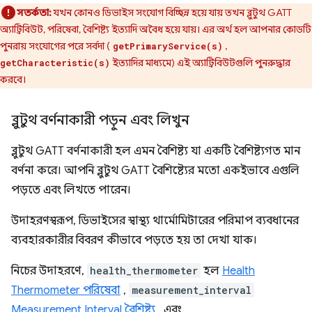
সতর্কতা:
যখন কোনও ডিভাইস সংযোগ বিচ্ছিন্ন হয়ে যায় তখন ব্লুটুথ GATT
অ্যাট্রিবিউট, পরিষেবা, বৈশিষ্ট্য ইত্যাদি অবৈধ হয়ে যায়। এর অর্থ হল আপনার কোডটি
পুনরায় সংযোগের পরে সর্বদা (
,
getPrimaryService(s)
ইত্যাদির মাধ্যমে) এই অ্যাট্রিবিউটগুলি পুনরুদ্ধার
getCharacteristic(s)
করবে।
ব্লুটুথ বর্ণনাকারী পড়ুন এবং লিখুন
ব্লুটুথ GATT বর্ণনাকারী হল এমন বৈশিষ্ট্য যা একটি বৈশিষ্ট্যগত মান
বর্ণনা করে। আপনি ব্লুটুথ GATT বৈশিষ্ট্যের মতো একইভাবে এগুলি
পড়তে এবং লিখতে পারেন।
উদাহরণস্বরূপ, ডিভাইসের স্বাস্থ্য থার্মোমিটারের পরিমাপ ব্যবধানের
ব্যবহারকারীর বিবরণ কীভাবে পড়তে হয় তা দেখা যাক।
নিচের উদাহরণে,
health_thermometer
হল
Health
Thermometer পরিষেবা
,
measurement_interval
Measurement Interval বৈশিষ্ট্য
, এবং