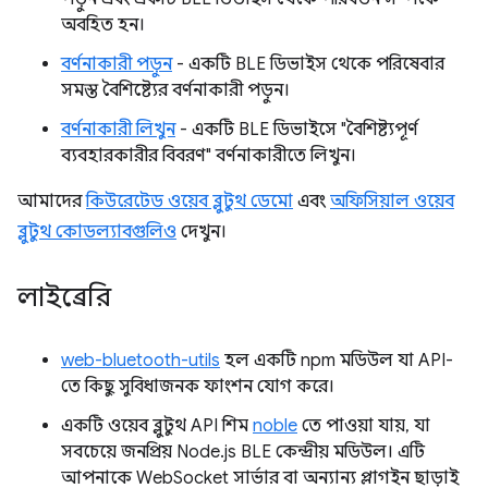
অবহিত হন।
বর্ণনাকারী পড়ুন
- একটি BLE ডিভাইস থেকে পরিষেবার
সমস্ত বৈশিষ্ট্যের বর্ণনাকারী পড়ুন।
বর্ণনাকারী লিখুন
- একটি BLE ডিভাইসে "বৈশিষ্ট্যপূর্ণ
ব্যবহারকারীর বিবরণ" বর্ণনাকারীতে লিখুন।
আমাদের
কিউরেটেড ওয়েব ব্লুটুথ ডেমো
এবং
অফিসিয়াল ওয়েব
ব্লুটুথ কোডল্যাবগুলিও
দেখুন।
লাইব্রেরি
web-bluetooth-utils
হল একটি npm মডিউল যা API-
তে কিছু সুবিধাজনক ফাংশন যোগ করে।
একটি ওয়েব ব্লুটুথ API শিম
noble
তে পাওয়া যায়, যা
সবচেয়ে জনপ্রিয় Node.js BLE কেন্দ্রীয় মডিউল। এটি
আপনাকে WebSocket সার্ভার বা অন্যান্য প্লাগইন ছাড়াই