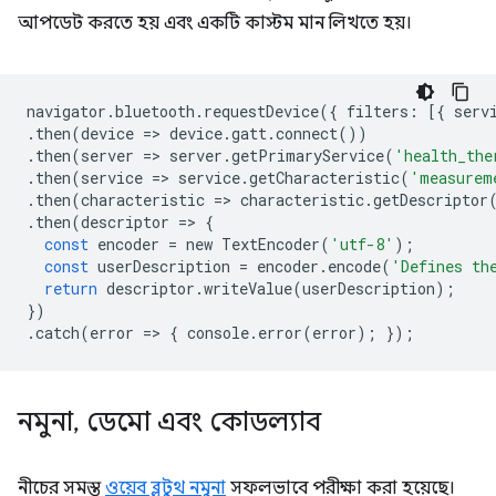
আপডেট করতে হয় এবং একটি কাস্টম মান লিখতে হয়।
navigator
.
bluetooth
.
requestDevice
({
filters
:
[{
serv
.
then
(
device
=
>
device
.
gatt
.
connect
())
.
then
(
server
=
>
server
.
getPrimaryService
(
'health_the
.
then
(
service
=
>
service
.
getCharacteristic
(
'measurem
.
then
(
characteristic
=
>
characteristic
.
getDescriptor
.
then
(
descriptor
=
>
{
const
encoder
=
new
TextEncoder
(
'utf-8'
);
const
userDescription
=
encoder
.
encode
(
'Defines th
return
descriptor
.
writeValue
(
userDescription
);
})
.
catch
(
error
=
>
{
console
.
error
(
error
);
});
নমুনা
,
ডেমো এবং কোডল্যাব
নীচের সমস্ত
ওয়েব ব্লুটুথ নমুনা
সফলভাবে পরীক্ষা করা হয়েছে।