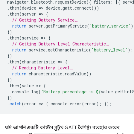
navigator
.
bluetooth
.
requestDevice
({
filters
:
[{
serv
.
then
(
device
=
>
device
.
gatt
.
connect
())
.
then
(
server
=
>
{
// Getting Battery Service…
return
server
.
getPrimaryService
(
'battery_service'
)
})
.
then
(
service
=
>
{
// Getting Battery Level Characteristic…
return
service
.
getCharacteristic
(
'battery_level'
);
})
.
then
(
characteristic
=
>
{
// Reading Battery Level…
return
characteristic
.
readValue
();
})
.
then
(
value
=
>
{
console
.
log
(
`Battery percentage is 
${
value
.
getUint
})
.
catch
(
error
=
>
{
console
.
error
(
error
);
});
যদি আপনি একটি কাস্টম ব্লুটুথ GATT বৈশিষ্ট্য ব্যবহার করেন,