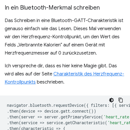
In ein Bluetooth-Merkmal schreiben
Das Schreiben in eine Bluetooth-GATT-Charakteristik ist
genauso einfach wie das Lesen. Dieses Mal verwenden
wir den Herzfrequenz-Kontrollpunkt, um den Wert des
Felds „Verbrannte Kalorien“ auf einem Gerät mit
Herzfrequenzmesser auf 0 zurückzusetzen.
Ich verspreche dir, dass es hier keine Magie gibt. Das
wird alles auf der Seite
Charakteristik des Herzfrequenz-
Kontrollpunkts
beschrieben.
navigator
.
bluetooth
.
requestDevice
({
filters
:
[{
serv
.
then
(
device
=
>
device
.
gatt
.
connect
())
.
then
(
server
=
>
server
.
getPrimaryService
(
'heart_rate
.
then
(
service
=
>
service
.
getCharacteristic
(
'heart_ra
.
then
(
characteristic
=
>
{