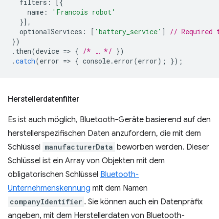
filters
:
[{
name
:
'Francois robot'
}],
optionalServices
:
[
'battery_service'
]
// Required 
})
.
then
(
device
=
>
{
/* … */
})
.
catch
(
error
=
>
{
console
.
error
(
error
);
});
Herstellerdatenfilter
Es ist auch möglich, Bluetooth-Geräte basierend auf den
herstellerspezifischen Daten anzufordern, die mit dem
Schlüssel
manufacturerData
beworben werden. Dieser
Schlüssel ist ein Array von Objekten mit dem
obligatorischen Schlüssel
Bluetooth-
Unternehmenskennung
mit dem Namen
companyIdentifier
. Sie können auch ein Datenpräfix
angeben, mit dem Herstellerdaten von Bluetooth-