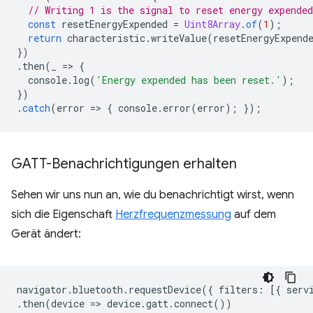
// Writing 1 is the signal to reset energy expended
const
resetEnergyExpended
=
Uint8Array
.
of
(
1
);
return
characteristic
.
writeValue
(
resetEnergyExpend
})
.
then
(
_
=
>
{
console
.
log
(
'Energy expended has been reset.'
);
})
.
catch
(
error
=
>
{
console
.
error
(
error
);
});
GATT-Benachrichtigungen erhalten
Sehen wir uns nun an, wie du benachrichtigt wirst, wenn
sich die Eigenschaft
Herzfrequenzmessung
auf dem
Gerät ändert:
navigator
.
bluetooth
.
requestDevice
({
filters
:
[{
serv
.
then
(
device
=
>
device
.
gatt
.
connect
())