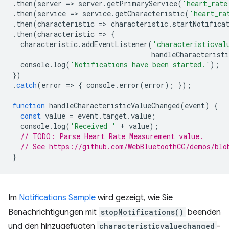
.
then
(
server
=
>
server
.
getPrimaryService
(
'heart_rate
.
then
(
service
=
>
service
.
getCharacteristic
(
'heart_ra
.
then
(
characteristic
=
>
characteristic
.
startNotifica
.
then
(
characteristic
=
>
{
characteristic
.
addEventListener
(
'characteristicval
handleCharacteristi
console
.
log
(
'Notifications have been started.'
);
})
.
catch
(
error
=
>
{
console
.
error
(
error
);
});
function
handleCharacteristicValueChanged
(
event
)
{
const
value
=
event
.
target
.
value
;
console
.
log
(
'Received '
+
value
);
// TODO: Parse Heart Rate Measurement value.
// See https://github.com/WebBluetoothCG/demos/blo
}
Im
Notifications Sample
wird gezeigt, wie Sie
Benachrichtigungen mit
stopNotifications()
beenden
und den hinzugefügten
characteristicvaluechanged
-