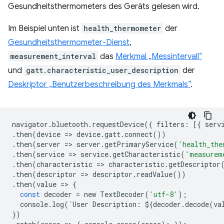
Gesundheitsthermometers des Geräts gelesen wird.
Im Beispiel unten ist
health_thermometer
der
Gesundheitsthermometer-Dienst
,
measurement_interval
das
Merkmal „Messintervall“
und
gatt.characteristic_user_description
der
Deskriptor „Benutzerbeschreibung des Merkmals“
.
navigator
.
bluetooth
.
requestDevice
({
filters
:
[{
serv
.
then
(
device
=
>
device
.
gatt
.
connect
())
.
then
(
server
=
>
server
.
getPrimaryService
(
'health_the
.
then
(
service
=
>
service
.
getCharacteristic
(
'measurem
.
then
(
characteristic
=
>
characteristic
.
getDescriptor
.
then
(
descriptor
=
>
descriptor
.
readValue
())
.
then
(
value
=
>
{
const
decoder
=
new
TextDecoder
(
'utf-8'
);
console
.
log
(
`
User
Description
:
$
{
decoder
.
decode
(
va
})