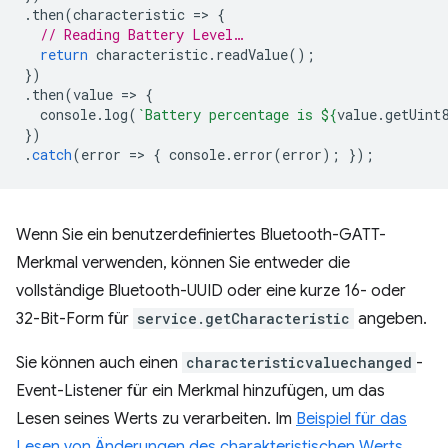
.
then
(
characteristic
=
>
{
// Reading Battery Level…
return
characteristic
.
readValue
();
})
.
then
(
value
=
>
{
console
.
log
(
`Battery percentage is 
${
value
.
getUint
})
.
catch
(
error
=
>
{
console
.
error
(
error
);
});
Wenn Sie ein benutzerdefiniertes Bluetooth-GATT-
Merkmal verwenden, können Sie entweder die
vollständige Bluetooth-UUID oder eine kurze 16- oder
32-Bit-Form für
service.getCharacteristic
angeben.
Sie können auch einen
characteristicvaluechanged
-
Event-Listener für ein Merkmal hinzufügen, um das
Lesen seines Werts zu verarbeiten. Im
Beispiel für das
Lesen von Änderungen des charakteristischen Werts