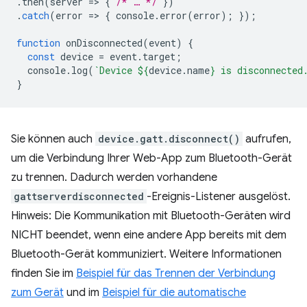
.
then
(
server
=
>
{
/* … */
})
.
catch
(
error
=
>
{
console
.
error
(
error
);
});
function
onDisconnected
(
event
)
{
const
device
=
event
.
target
;
console
.
log
(
`Device 
${
device
.
name
}
 is disconnected
}
Sie können auch
device.gatt.disconnect()
aufrufen,
um die Verbindung Ihrer Web-App zum Bluetooth-Gerät
zu trennen. Dadurch werden vorhandene
gattserverdisconnected
-Ereignis-Listener ausgelöst.
Hinweis: Die Kommunikation mit Bluetooth-Geräten wird
NICHT beendet, wenn eine andere App bereits mit dem
Bluetooth-Gerät kommuniziert. Weitere Informationen
finden Sie im
Beispiel für das Trennen der Verbindung
zum Gerät
und im
Beispiel für die automatische