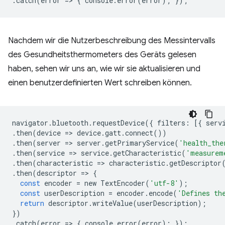
.
catch
(
error
=
>
{
console
.
error
(
error
);
});
Nachdem wir die Nutzerbeschreibung des Messintervalls
des Gesundheitsthermometers des Geräts gelesen
haben, sehen wir uns an, wie wir sie aktualisieren und
einen benutzerdefinierten Wert schreiben können.
navigator
.
bluetooth
.
requestDevice
({
filters
:
[{
serv
.
then
(
device
=
>
device
.
gatt
.
connect
())
.
then
(
server
=
>
server
.
getPrimaryService
(
'health_the
.
then
(
service
=
>
service
.
getCharacteristic
(
'measurem
.
then
(
characteristic
=
>
characteristic
.
getDescriptor
.
then
(
descriptor
=
>
{
const
encoder
=
new
TextEncoder
(
'utf-8'
);
const
userDescription
=
encoder
.
encode
(
'Defines th
return
descriptor
.
writeValue
(
userDescription
);
})
.
catch
(
error
=
>
{
console
.
error
(
error
);
});