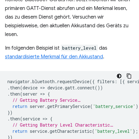
primären GATT-Dienst abrufen und ein Merkmal lesen,
das zu diesem Dienst gehört. Versuchen wir
beispielsweise, den aktuellen Akkustand des Geräts zu
lesen.
Im folgenden Beispiel ist
battery_level
das
standardisierte Merkmal für den Akkustand
.
navigator
.
bluetooth
.
requestDevice
({
filters
:
[{
serv
.
then
(
device
=
>
device
.
gatt
.
connect
())
.
then
(
server
=
>
{
// Getting Battery Service…
return
server
.
getPrimaryService
(
'battery_service'
)
})
.
then
(
service
=
>
{
// Getting Battery Level Characteristic…
return
service
.
getCharacteristic
(
'battery_level'
);
})