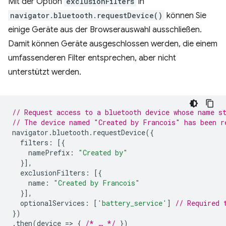
Mit der Option
exclusionFilters
in
navigator.bluetooth.requestDevice()
können Sie
einige Geräte aus der Browserauswahl ausschließen.
Damit können Geräte ausgeschlossen werden, die einem
umfassenderen Filter entsprechen, aber nicht
unterstützt werden.
// Request access to a bluetooth device whose name s
// The device named "Created by Francois" has been r
navigator
.
bluetooth
.
requestDevice
({
filters
:
[{
namePrefix
:
"Created by"
}],
exclusionFilters
:
[{
name
:
"Created by Francois"
}],
optionalServices
:
[
'battery_service'
]
// Required 
})
.
then
(
device
=
>
{
/* … */
})