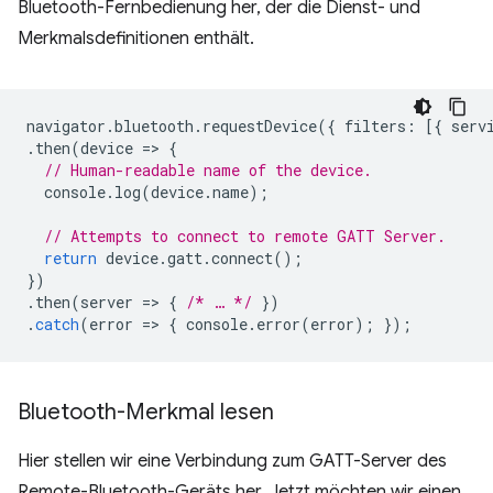
Bluetooth-Fernbedienung her, der die Dienst- und
Merkmalsdefinitionen enthält.
navigator
.
bluetooth
.
requestDevice
({
filters
:
[{
serv
.
then
(
device
=
>
{
// Human-readable name of the device.
console
.
log
(
device
.
name
);
// Attempts to connect to remote GATT Server.
return
device
.
gatt
.
connect
();
})
.
then
(
server
=
>
{
/* … */
})
.
catch
(
error
=
>
{
console
.
error
(
error
);
});
Bluetooth-Merkmal lesen
Hier stellen wir eine Verbindung zum GATT-Server des
Remote-Bluetooth-Geräts her. Jetzt möchten wir einen