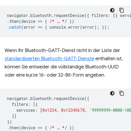
navigator
.
bluetooth
.
requestDevice
({
filters
:
[{
serv
.
then
(
device
=
>
{
/* … */
})
.
catch
(
error
=
>
{
console
.
error
(
error
);
});
Wenn Ihr Bluetooth-GATT-Dienst nicht in der Liste der
standardisierten Bluetooth-GATT-Dienste
enthalten ist,
können Sie entweder die vollständige Bluetooth-UUID
oder eine kurze 16- oder 32-Bit-Form angeben.
navigator
.
bluetooth
.
requestDevice
({
filters
:
[{
services
:
[
0x1234
,
0x12345678
,
'99999999-0000-10
}]
})
.
then
(
device
=
>
{
/* … */
})