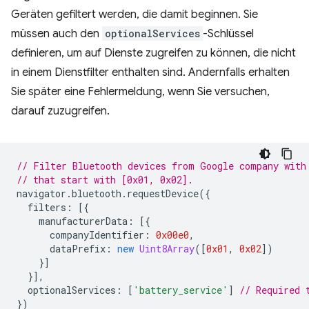
Geräten gefiltert werden, die damit beginnen. Sie
müssen auch den
optionalServices
-Schlüssel
definieren, um auf Dienste zugreifen zu können, die nicht
in einem Dienstfilter enthalten sind. Andernfalls erhalten
Sie später eine Fehlermeldung, wenn Sie versuchen,
darauf zuzugreifen.
// Filter Bluetooth devices from Google company with
// that start with [0x01, 0x02].
navigator
.
bluetooth
.
requestDevice
({
filters
:
[{
manufacturerData
:
[{
companyIdentifier
:
0x00e0
,
dataPrefix
:
new
Uint8Array
([
0x01
,
0x02
])
}]
}],
optionalServices
:
[
'battery_service'
]
// Required 
})