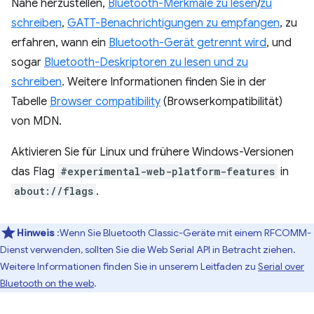
Nähe herzustellen,
Bluetooth-Merkmale zu lesen
/
zu
schreiben
,
GATT-Benachrichtigungen zu empfangen
, zu
erfahren, wann ein
Bluetooth-Gerät getrennt wird
, und
sogar
Bluetooth-Deskriptoren zu lesen und zu
schreiben
. Weitere Informationen finden Sie in der
Tabelle
Browser compatibility
(Browserkompatibilität)
von MDN.
Aktivieren Sie für Linux und frühere Windows-Versionen
das Flag
#experimental-web-platform-features
in
about://flags
.
Hinweis
:Wenn Sie Bluetooth Classic-Geräte mit einem RFCOMM-
Dienst verwenden, sollten Sie die Web Serial API in Betracht ziehen.
Weitere Informationen finden Sie in unserem Leitfaden zu
Serial over
Bluetooth on the web
.