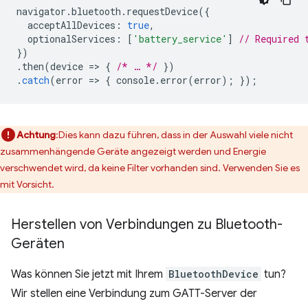
navigator
.
bluetooth
.
requestDevice
({
acceptAllDevices
:
true
,
optionalServices
:
[
'battery_service'
]
// Required 
})
.
then
(
device
=
>
{
/* … */
})
.
catch
(
error
=
>
{
console
.
error
(
error
);
});
Achtung
:Dies kann dazu führen, dass in der Auswahl viele nicht
zusammenhängende Geräte angezeigt werden und Energie
verschwendet wird, da keine Filter vorhanden sind. Verwenden Sie es
mit Vorsicht.
Herstellen von Verbindungen zu Bluetooth-
Geräten
Was können Sie jetzt mit Ihrem
BluetoothDevice
tun?
Wir stellen eine Verbindung zum GATT-Server der