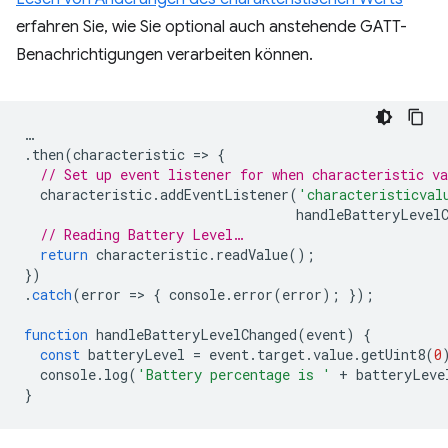
erfahren Sie, wie Sie optional auch anstehende GATT-
Benachrichtigungen verarbeiten können.
…
.
then
(
characteristic
=
>
{
// Set up event listener for when characteristic va
characteristic
.
addEventListener
(
'characteristicval
handleBatteryLevel
// Reading Battery Level…
return
characteristic
.
readValue
();
})
.
catch
(
error
=
>
{
console
.
error
(
error
);
});
function
handleBatteryLevelChanged
(
event
)
{
const
batteryLevel
=
event
.
target
.
value
.
getUint8
(
0
console
.
log
(
'Battery percentage is '
+
batteryLeve
}