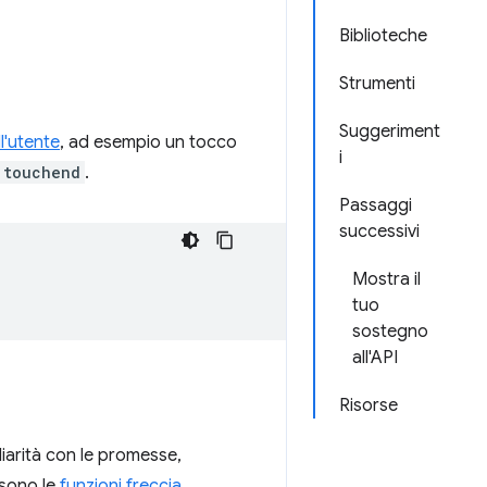
Biblioteche
Strumenti
Suggeriment
l'utente
, ad esempio un tocco
i
touchend
.
Passaggi
successivi
Mostra il
tuo
sostegno
all'API
Risorse
liarità con le promesse,
sono le
funzioni freccia