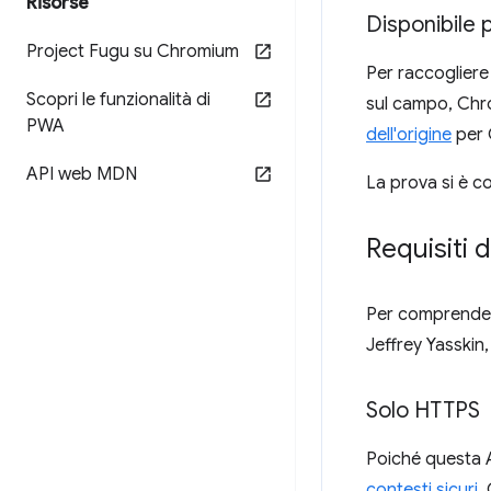
Risorse
Disponibile p
Project Fugu su Chromium
Per raccogliere
Scopri le funzionalità di
sul campo, Chr
PWA
dell'origine
per 
API web MDN
La prova si è c
Requisiti 
Per comprendere
Jeffrey Yasskin
Solo HTTPS
Poiché questa A
contesti sicuri
.