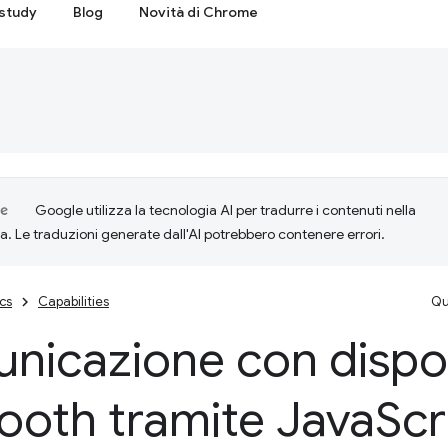
study
Blog
Novità di Chrome
Google utilizza la tecnologia AI per tradurre i contenuti nella
ta. Le traduzioni generate dall'AI potrebbero contenere errori.
cs
Capabilities
Qu
icazione con dispos
ooth tramite Java
Scr