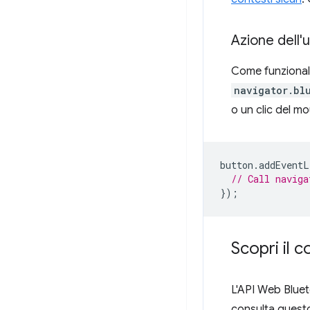
Azione dell'
Come funzionalit
navigator.bl
o un clic del mo
button
.
addEventL
// Call naviga
});
Scopri il 
L'API Web Bluet
consulta quest