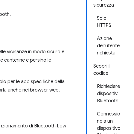
sicurezza
ooth.
Solo
HTTPS
Azione
dell'utente
elle vicinanze in modo sicuro e
richiesta
ne canterine e persino le
Scopri il
codice
solo per le app specifiche della
Richiedere
arla anche nei browser web.
dispositivi
Bluetooth
Connessio
ne a un
nzionamento di Bluetooth Low
dispositivo