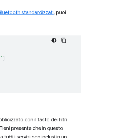
Bluetooth standardizzati
, puoi
b'
]
icizzato con il tasto dei filtri
 Tieni presente che in questo
utti i servizi non inclusi in un