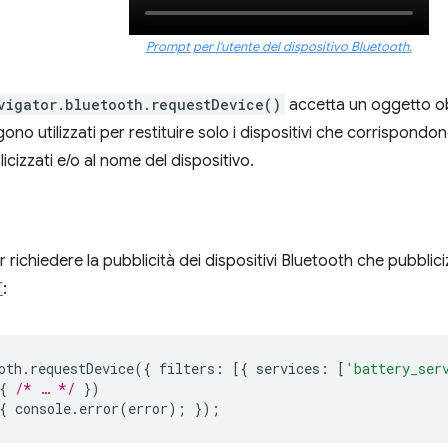
Prompt per l'utente del dispositivo Bluetooth.
vigator.bluetooth.requestDevice()
accetta un oggetto obbl
ngono utilizzati per restituire solo i dispositivi che corrispond
cizzati e/o al nome del dispositivo.
richiedere la pubblicità dei dispositivi Bluetooth che pubblici
T
:
oth
.
requestDevice
({
filters
:
[{
services
:
[
'battery_ser
{
/* … */
})
{
console
.
error
(
error
);
});