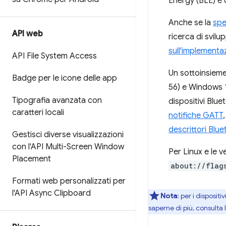
Energy (BLE) e 
Anche se la
spe
API web
ricerca di svil
sull'implementa
API File System Access
Un sottoinsiem
Badge per le icone delle app
56) e Windows 1
Tipografia avanzata con
dispositivi Blu
caratteri locali
notifiche GATT
descrittori Blu
Gestisci diverse visualizzazioni
con l'API Multi-Screen Window
Per Linux e le v
Placement
about://flag
Formati web personalizzati per
l'API Async Clipboard
Nota
:
per i dispositi
saperne di più, consulta