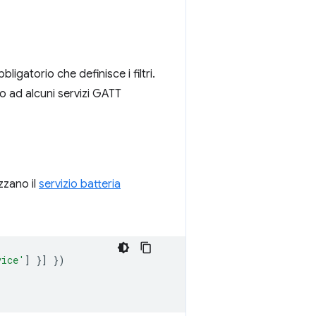
igatorio che definisce i filtri.
ono ad alcuni servizi GATT
zzano il
servizio batteria
vice'
]
}]
})