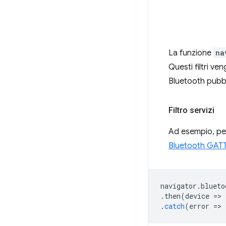
La funzione
na
Questi filtri ve
Bluetooth pubbli
Filtro servizi
Ad esempio, per 
Bluetooth GAT
navigator
.
blueto
.
then
(
device
=
>
.
catch
(
error
=
>