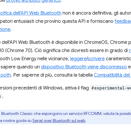
del
profilo attributo generico
.
cifica dell'API Web Bluetooth
non è ancora definitiva, gli autor
uppatori entusiasti che provino questa API e forniscano
feedbac
zione
.
e dell'API Web Bluetooth è disponibile in ChromeOS, Chrome 
0 (Chrome 70). Ciò significa che dovresti essere in grado di
etooth Low Energy nelle vicinanze,
leggere
/
scrivere
caratteristi
, sapere quando un
dispositivo Bluetooth viene disconnesso
e
etooth
. Per saperne di più, consulta la tabella
Compatibilità de
ersioni precedenti di Windows, attiva il flag
#experimental-w
s
.
vi Bluetooth Classic che espongono un servizio RFCOMM, valuta la possibili
 la nostra guida su
Serial over Bluetooth sul web
.