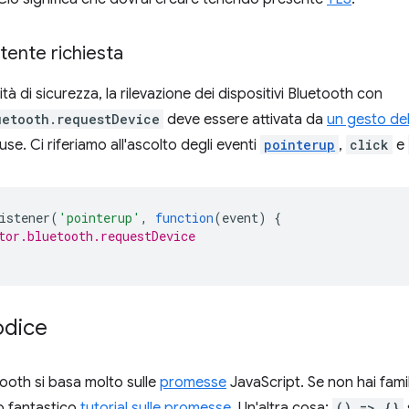
utente richiesta
à di sicurezza, la rilevazione dei dispositivi Bluetooth con
uetooth.requestDevice
deve essere attivata da
un gesto del
use. Ci riferiamo all'ascolto degli eventi
pointerup
,
click
e
istener
(
'pointerup'
,
function
(
event
)
{
tor.bluetooth.requestDevice
codice
ooth si basa molto sulle
promesse
JavaScript. Se non hai fami
o fantastico
tutorial sulle promesse
. Un'altra cosa:
() => {}