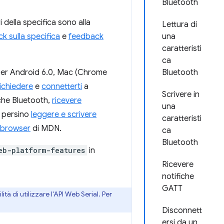
Bluetooth
i della specifica sono alla
Lettura di
k sulla specifica
e
feedback
una
caratteristi
ca
per Android 6.0, Mac (Chrome
Bluetooth
richiedere
e
connetterti
a
Scrivere in
che Bluetooth,
ricevere
una
 persino
leggere e scrivere
caratteristi
l browser
di MDN.
ca
Bluetooth
eb-platform-features
in
Ricevere
notifiche
GATT
tà di utilizzare l'API Web Serial. Per
Disconnett
ersi da un