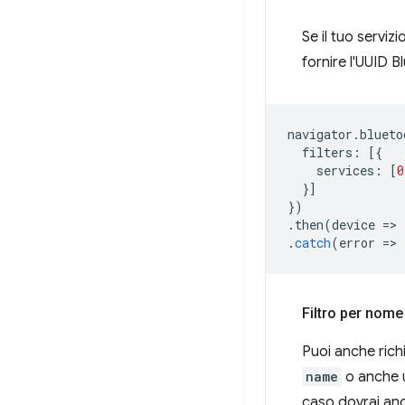
Se il tuo servi
fornire l'UUID 
navigator
.
blueto
filters
:
[{
services
:
[
0
}]
})
.
then
(
device
=
>
.
catch
(
error
=
>
Filtro per nome
Puoi anche richi
name
o anche u
caso dovrai anc