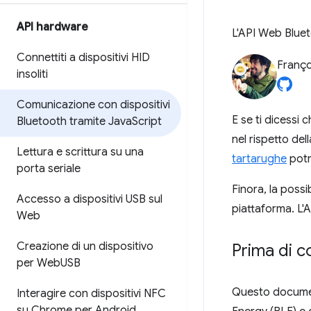
API hardware
L'API Web Bluet
Connettiti a dispositivi HID
Franço
insoliti
Comunicazione con dispositivi
E se ti dicessi 
Bluetooth tramite Java
Script
nel rispetto del
Lettura e scrittura su una
tartarughe
potr
porta seriale
Finora, la possi
Accesso a dispositivi USB sul
piattaforma. L'
Web
Creazione di un dispositivo
Prima di c
per Web
USB
Questo documen
Interagire con dispositivi NFC
su Chrome per Android