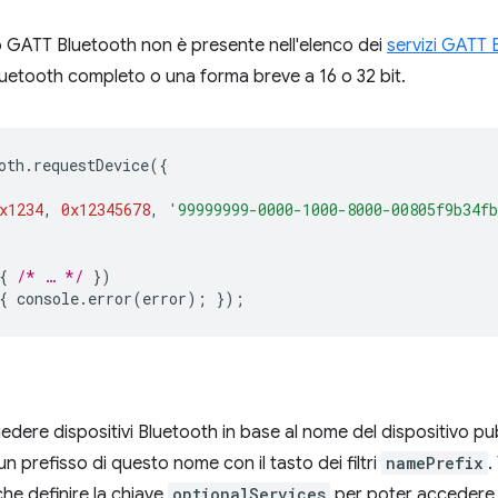
zio GATT Bluetooth non è presente nell'elenco dei
servizi GATT 
Bluetooth completo o una forma breve a 16 o 32 bit.
oth
.
requestDevice
({
x1234
,
0x12345678
,
'99999999-0000-1000-8000-00805f9b34f
{
/* … */
})
{
console
.
error
(
error
);
});
edere dispositivi Bluetooth in base al nome del dispositivo pubbl
n prefisso di questo nome con il tasto dei filtri
namePrefix
.
he definire la chiave
optionalServices
per poter accedere a t