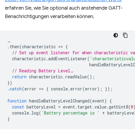
erfahren Sie, wie Sie optional auch anstehende GATT-
Benachrichtigungen verarbeiten können.
…
.
then
(
characteristic
=
>
{
// Set up event listener for when characteristic va
characteristic
.
addEventListener
(
'characteristicval
handleBatteryLevel
// Reading Battery Level…
return
characteristic
.
readValue
();
})
.
catch
(
error
=
>
{
console
.
error
(
error
);
});
function
handleBatteryLevelChanged
(
event
)
{
const
batteryLevel
=
event
.
target
.
value
.
getUint8
(
0
console
.
log
(
'Battery percentage is '
+
batteryLeve
}