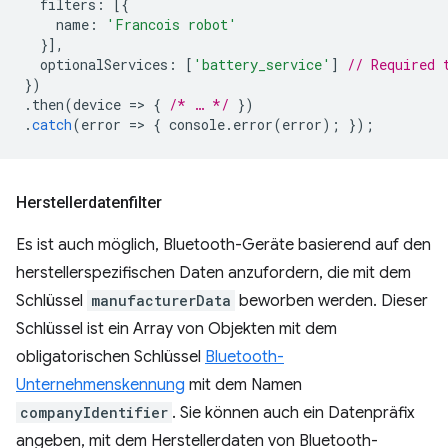
filters
:
[{
name
:
'Francois robot'
}],
optionalServices
:
[
'battery_service'
]
// Required 
})
.
then
(
device
=
>
{
/* … */
})
.
catch
(
error
=
>
{
console
.
error
(
error
);
});
Herstellerdatenfilter
Es ist auch möglich, Bluetooth-Geräte basierend auf den
herstellerspezifischen Daten anzufordern, die mit dem
Schlüssel
manufacturerData
beworben werden. Dieser
Schlüssel ist ein Array von Objekten mit dem
obligatorischen Schlüssel
Bluetooth-
Unternehmenskennung
mit dem Namen
companyIdentifier
. Sie können auch ein Datenpräfix
angeben, mit dem Herstellerdaten von Bluetooth-