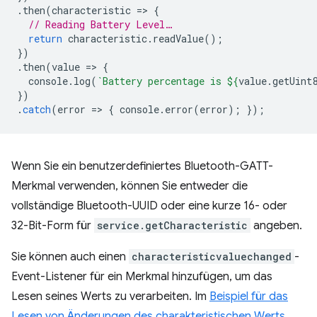
.
then
(
characteristic
=
>
{
// Reading Battery Level…
return
characteristic
.
readValue
();
})
.
then
(
value
=
>
{
console
.
log
(
`Battery percentage is 
${
value
.
getUint
})
.
catch
(
error
=
>
{
console
.
error
(
error
);
});
Wenn Sie ein benutzerdefiniertes Bluetooth-GATT-
Merkmal verwenden, können Sie entweder die
vollständige Bluetooth-UUID oder eine kurze 16- oder
32-Bit-Form für
service.getCharacteristic
angeben.
Sie können auch einen
characteristicvaluechanged
-
Event-Listener für ein Merkmal hinzufügen, um das
Lesen seines Werts zu verarbeiten. Im
Beispiel für das
Lesen von Änderungen des charakteristischen Werts