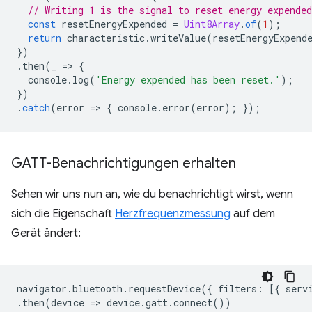
// Writing 1 is the signal to reset energy expended
const
resetEnergyExpended
=
Uint8Array
.
of
(
1
);
return
characteristic
.
writeValue
(
resetEnergyExpend
})
.
then
(
_
=
>
{
console
.
log
(
'Energy expended has been reset.'
);
})
.
catch
(
error
=
>
{
console
.
error
(
error
);
});
GATT-Benachrichtigungen erhalten
Sehen wir uns nun an, wie du benachrichtigt wirst, wenn
sich die Eigenschaft
Herzfrequenzmessung
auf dem
Gerät ändert:
navigator
.
bluetooth
.
requestDevice
({
filters
:
[{
serv
.
then
(
device
=
>
device
.
gatt
.
connect
())