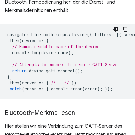
Bluetooth-Fernbedienung her, der die Dienst- und
Merkmalsdefinitionen enthält.
navigator
.
bluetooth
.
requestDevice
({
filters
:
[{
serv
.
then
(
device
=
>
{
// Human-readable name of the device.
console
.
log
(
device
.
name
);
// Attempts to connect to remote GATT Server.
return
device
.
gatt
.
connect
();
})
.
then
(
server
=
>
{
/* … */
})
.
catch
(
error
=
>
{
console
.
error
(
error
);
});
Bluetooth-Merkmal lesen
Hier stellen wir eine Verbindung zum GATT-Server des
Remote-Bluetooth-Geräts her. Jetzt möchten wir einen