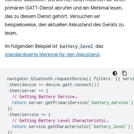
primären GATT-Dienst abrufen und ein Merkmal lesen,
das zu diesem Dienst gehört. Versuchen wir
beispielsweise, den aktuellen Akkustand des Geräts zu
lesen.
Im folgenden Beispiel ist
battery_level
das
standardisierte Merkmal für den Akkustand
.
navigator
.
bluetooth
.
requestDevice
({
filters
:
[{
serv
.
then
(
device
=
>
device
.
gatt
.
connect
())
.
then
(
server
=
>
{
// Getting Battery Service…
return
server
.
getPrimaryService
(
'battery_service'
)
})
.
then
(
service
=
>
{
// Getting Battery Level Characteristic…
return
service
.
getCharacteristic
(
'battery_level'
);
})