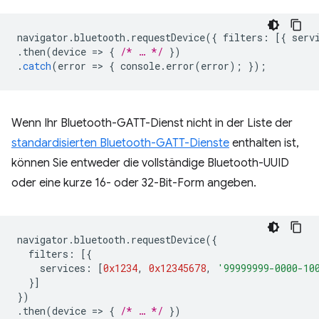
navigator
.
bluetooth
.
requestDevice
({
filters
:
[{
serv
.
then
(
device
=
>
{
/* … */
})
.
catch
(
error
=
>
{
console
.
error
(
error
);
});
Wenn Ihr Bluetooth-GATT-Dienst nicht in der Liste der
standardisierten Bluetooth-GATT-Dienste
enthalten ist,
können Sie entweder die vollständige Bluetooth-UUID
oder eine kurze 16- oder 32-Bit-Form angeben.
navigator
.
bluetooth
.
requestDevice
({
filters
:
[{
services
:
[
0x1234
,
0x12345678
,
'99999999-0000-10
}]
})
.
then
(
device
=
>
{
/* … */
})