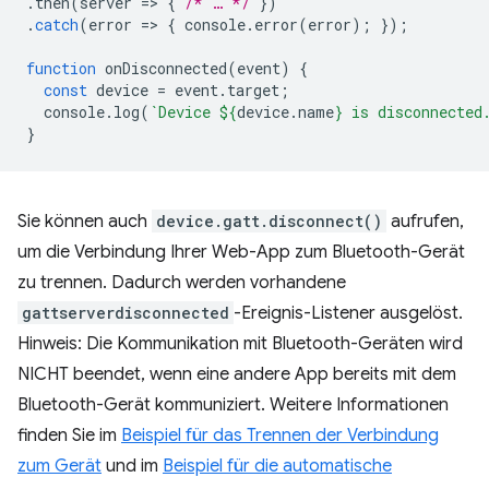
.
then
(
server
=
>
{
/* … */
})
.
catch
(
error
=
>
{
console
.
error
(
error
);
});
function
onDisconnected
(
event
)
{
const
device
=
event
.
target
;
console
.
log
(
`Device 
${
device
.
name
}
 is disconnected
}
Sie können auch
device.gatt.disconnect()
aufrufen,
um die Verbindung Ihrer Web-App zum Bluetooth-Gerät
zu trennen. Dadurch werden vorhandene
gattserverdisconnected
-Ereignis-Listener ausgelöst.
Hinweis: Die Kommunikation mit Bluetooth-Geräten wird
NICHT beendet, wenn eine andere App bereits mit dem
Bluetooth-Gerät kommuniziert. Weitere Informationen
finden Sie im
Beispiel für das Trennen der Verbindung
zum Gerät
und im
Beispiel für die automatische