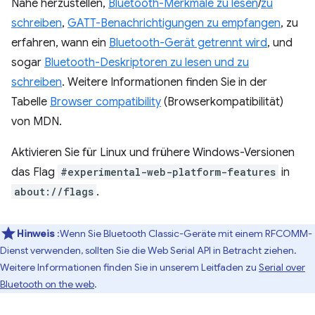
Nähe herzustellen,
Bluetooth-Merkmale zu lesen
/
zu
schreiben
,
GATT-Benachrichtigungen zu empfangen
, zu
erfahren, wann ein
Bluetooth-Gerät getrennt wird
, und
sogar
Bluetooth-Deskriptoren zu lesen und zu
schreiben
. Weitere Informationen finden Sie in der
Tabelle
Browser compatibility
(Browserkompatibilität)
von MDN.
Aktivieren Sie für Linux und frühere Windows-Versionen
das Flag
#experimental-web-platform-features
in
about://flags
.
Hinweis
:Wenn Sie Bluetooth Classic-Geräte mit einem RFCOMM-
Dienst verwenden, sollten Sie die Web Serial API in Betracht ziehen.
Weitere Informationen finden Sie in unserem Leitfaden zu
Serial over
Bluetooth on the web
.