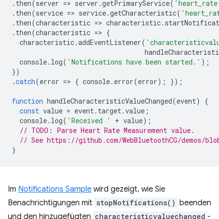
.
then
(
server
=
>
server
.
getPrimaryService
(
'heart_rate
.
then
(
service
=
>
service
.
getCharacteristic
(
'heart_ra
.
then
(
characteristic
=
>
characteristic
.
startNotifica
.
then
(
characteristic
=
>
{
characteristic
.
addEventListener
(
'characteristicval
handleCharacteristi
console
.
log
(
'Notifications have been started.'
);
})
.
catch
(
error
=
>
{
console
.
error
(
error
);
});
function
handleCharacteristicValueChanged
(
event
)
{
const
value
=
event
.
target
.
value
;
console
.
log
(
'Received '
+
value
);
// TODO: Parse Heart Rate Measurement value.
// See https://github.com/WebBluetoothCG/demos/blo
}
Im
Notifications Sample
wird gezeigt, wie Sie
Benachrichtigungen mit
stopNotifications()
beenden
und den hinzugefügten
characteristicvaluechanged
-