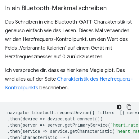
In ein Bluetooth-Merkmal schreiben
Das Schreiben in eine Bluetooth-GATT-Charakteristik ist
genauso einfach wie das Lesen. Dieses Mal verwenden
wir den Herzfrequenz-Kontrollpunkt, um den Wert des
Felds „Verbrannte Kalorien“ auf einem Gerät mit
Herzfrequenzmesser auf 0 zurückzusetzen.
Ich verspreche dir, dass es hier keine Magie gibt. Das
wird alles auf der Seite
Charakteristik des Herzfrequenz-
Kontrollpunkts
beschrieben.
navigator
.
bluetooth
.
requestDevice
({
filters
:
[{
serv
.
then
(
device
=
>
device
.
gatt
.
connect
())
.
then
(
server
=
>
server
.
getPrimaryService
(
'heart_rate
.
then
(
service
=
>
service
.
getCharacteristic
(
'heart_ra
.
then
(
characteristic
=
>
{