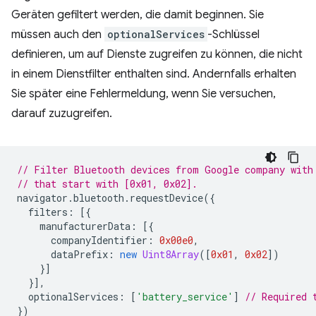
Geräten gefiltert werden, die damit beginnen. Sie
müssen auch den
optionalServices
-Schlüssel
definieren, um auf Dienste zugreifen zu können, die nicht
in einem Dienstfilter enthalten sind. Andernfalls erhalten
Sie später eine Fehlermeldung, wenn Sie versuchen,
darauf zuzugreifen.
// Filter Bluetooth devices from Google company with
// that start with [0x01, 0x02].
navigator
.
bluetooth
.
requestDevice
({
filters
:
[{
manufacturerData
:
[{
companyIdentifier
:
0x00e0
,
dataPrefix
:
new
Uint8Array
([
0x01
,
0x02
])
}]
}],
optionalServices
:
[
'battery_service'
]
// Required 
})