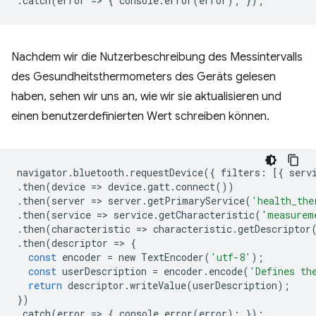
.
catch
(
error
=
>
{
console
.
error
(
error
);
});
Nachdem wir die Nutzerbeschreibung des Messintervalls
des Gesundheitsthermometers des Geräts gelesen
haben, sehen wir uns an, wie wir sie aktualisieren und
einen benutzerdefinierten Wert schreiben können.
navigator
.
bluetooth
.
requestDevice
({
filters
:
[{
serv
.
then
(
device
=
>
device
.
gatt
.
connect
())
.
then
(
server
=
>
server
.
getPrimaryService
(
'health_the
.
then
(
service
=
>
service
.
getCharacteristic
(
'measurem
.
then
(
characteristic
=
>
characteristic
.
getDescriptor
.
then
(
descriptor
=
>
{
const
encoder
=
new
TextEncoder
(
'utf-8'
);
const
userDescription
=
encoder
.
encode
(
'Defines th
return
descriptor
.
writeValue
(
userDescription
);
})
.
catch
(
error
=
>
{
console
.
error
(
error
);
});