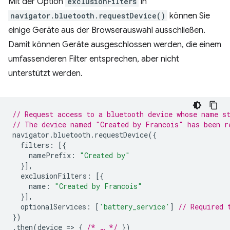
Mit der Option
exclusionFilters
in
navigator.bluetooth.requestDevice()
können Sie
einige Geräte aus der Browserauswahl ausschließen.
Damit können Geräte ausgeschlossen werden, die einem
umfassenderen Filter entsprechen, aber nicht
unterstützt werden.
// Request access to a bluetooth device whose name s
// The device named "Created by Francois" has been r
navigator
.
bluetooth
.
requestDevice
({
filters
:
[{
namePrefix
:
"Created by"
}],
exclusionFilters
:
[{
name
:
"Created by Francois"
}],
optionalServices
:
[
'battery_service'
]
// Required 
})
.
then
(
device
=
>
{
/* … */
})