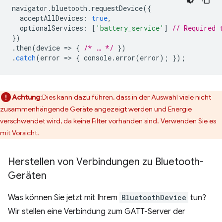
navigator
.
bluetooth
.
requestDevice
({
acceptAllDevices
:
true
,
optionalServices
:
[
'battery_service'
]
// Required 
})
.
then
(
device
=
>
{
/* … */
})
.
catch
(
error
=
>
{
console
.
error
(
error
);
});
Achtung
:Dies kann dazu führen, dass in der Auswahl viele nicht
zusammenhängende Geräte angezeigt werden und Energie
verschwendet wird, da keine Filter vorhanden sind. Verwenden Sie es
mit Vorsicht.
Herstellen von Verbindungen zu Bluetooth-
Geräten
Was können Sie jetzt mit Ihrem
BluetoothDevice
tun?
Wir stellen eine Verbindung zum GATT-Server der