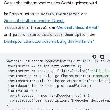
Gesundheitsthermometers des Geräts gelesen wird.
Im Beispiel unten ist
health_thermometer
der
Gesundheitsthermometer-Dienst
,
measurement_interval
das
Merkmal „Messintervall“
und
gatt.characteristic_user_description
der
Deskriptor „Benutzerbeschreibung des Merkmals“
.
navigator
.
bluetooth
.
requestDevice
({
filters
:
[{
serv
.
then
(
device
=
>
device
.
gatt
.
connect
())
.
then
(
server
=
>
server
.
getPrimaryService
(
'health_the
.
then
(
service
=
>
service
.
getCharacteristic
(
'measurem
.
then
(
characteristic
=
>
characteristic
.
getDescriptor
.
then
(
descriptor
=
>
descriptor
.
readValue
())
.
then
(
value
=
>
{
const
decoder
=
new
TextDecoder
(
'utf-8'
);
console
.
log
(
`
User
Description
:
$
{
decoder
.
decode
(
va
})