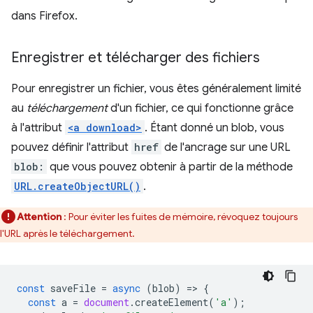
dans Firefox.
Enregistrer et télécharger des fichiers
Pour enregistrer un fichier, vous êtes généralement limité
au
téléchargement
d'un fichier, ce qui fonctionne grâce
à l'attribut
<a download>
. Étant donné un blob, vous
pouvez définir l'attribut
href
de l'ancrage sur une URL
blob:
que vous pouvez obtenir à partir de la méthode
URL.createObjectURL()
.
Attention
: Pour éviter les fuites de mémoire, révoquez toujours
l'URL après le téléchargement.
const
saveFile
=
async
(
blob
)
=
>
{
const
a
=
document
.
createElement
(
'a'
);