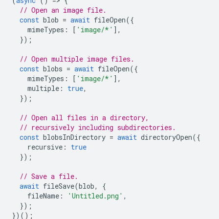
(
async
()
=
>
{
// Open an image file.
const
blob
=
await
fileOpen
({
mimeTypes
:
[
'image/*'
],
});
// Open multiple image files.
const
blobs
=
await
fileOpen
({
mimeTypes
:
[
'image/*'
],
multiple
:
true
,
});
// Open all files in a directory,
// recursively including subdirectories.
const
blobsInDirectory
=
await
directoryOpen
({
recursive
:
true
});
// Save a file.
await
fileSave
(
blob
,
{
fileName
:
'Untitled.png'
,
});
})();