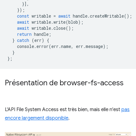
}],
});
const
writable
=
await
handle
.
createWritable
();
await
writable
.
write
(
blob
);
await
writable
.
close
();
return
handle
;
}
catch
(
err
)
{
console
.
error
(
err
.
name
,
err
.
message
);
}
};
Présentation de browser-fs-access
L'API File System Access est très bien, mais elle n'est
pas
encore largement disponible
.