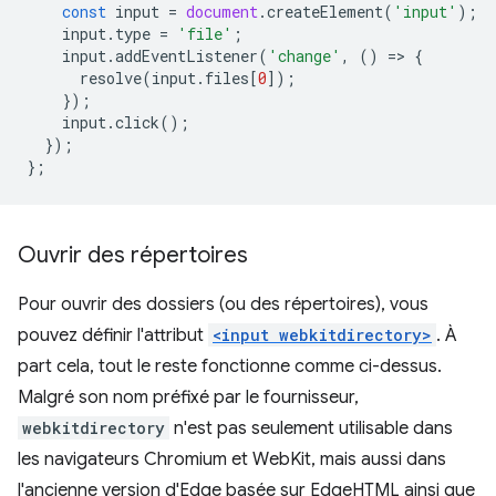
const
input
=
document
.
createElement
(
'input'
);
input
.
type
=
'file'
;
input
.
addEventListener
(
'change'
,
()
=
>
{
resolve
(
input
.
files
[
0
]);
});
input
.
click
();
});
};
Ouvrir des répertoires
Pour ouvrir des dossiers (ou des répertoires), vous
pouvez définir l'attribut
<input webkitdirectory>
. À
part cela, tout le reste fonctionne comme ci-dessus.
Malgré son nom préfixé par le fournisseur,
webkitdirectory
n'est pas seulement utilisable dans
les navigateurs Chromium et WebKit, mais aussi dans
l'ancienne version d'Edge basée sur EdgeHTML ainsi que