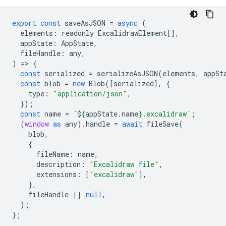
export
const
saveAsJSON
=
async
(
elements
:
readonly
ExcalidrawElement
[],
appState
:
AppState
,
fileHandle
:
any
,
)
=
>
{
const
serialized
=
serializeAsJSON
(
elements
,
appSt
const
blob
=
new
Blob
([
serialized
],
{
type
:
"application/json"
,
});
const
name
=
`
${
appState
.
name
}
.excalidraw`
;
(
window
as
any
).
handle
=
await
fileSave
(
blob
,
{
fileName
:
name
,
description
:
"Excalidraw file"
,
extensions
:
[
"excalidraw"
],
},
fileHandle
||
null
,
);
};