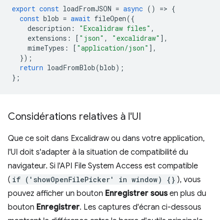
export
const
loadFromJSON
=
async
()
=
>
{
const
blob
=
await
fileOpen
({
description
:
"Excalidraw files"
,
extensions
:
[
"json"
,
"excalidraw"
],
mimeTypes
:
[
"application/json"
],
});
return
loadFromBlob
(
blob
);
};
Considérations relatives à l'UI
Que ce soit dans Excalidraw ou dans votre application,
l'UI doit s'adapter à la situation de compatibilité du
navigateur. Si l'API File System Access est compatible
(
if ('showOpenFilePicker' in window) {}
), vous
pouvez afficher un bouton
Enregistrer sous
en plus du
bouton
Enregistrer
. Les captures d'écran ci-dessous