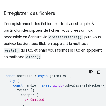
Enregistrer des fichiers
L'enregistrement des fichiers est tout aussi simple. À
partir d'un descripteur de fichier, vous créez un flux
accessible en écriture via
createWritable()
, puis vous
écrivez les données Blob en appelant la méthode
write()
du flux, et enfin vous fermez le flux en appelant
sa méthode
close()
.
const
saveFile
=
async
(
blob
)
=
>
{
try
{
const
handle
=
await
window
.
showSaveFilePicker
({
types
:
[{
accept
:
{
// Omitted
},