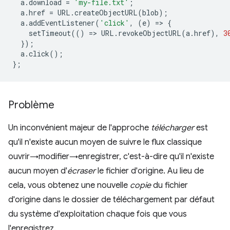
a
.
download
=
'my-file.txt'
;
a
.
href
=
URL
.
createObjectURL
(
blob
);
a
.
addEventListener
(
'click'
,
(
e
)
=
>
{
setTimeout
(()
=
>
URL
.
revokeObjectURL
(
a
.
href
),
3
});
a
.
click
();
};
Problème
Un inconvénient majeur de l'approche
télécharger
est
qu'il n'existe aucun moyen de suivre le flux classique
ouvrir→modifier→enregistrer, c'est-à-dire qu'il n'existe
aucun moyen d'
écraser
le fichier d'origine. Au lieu de
cela, vous obtenez une nouvelle
copie
du fichier
d'origine dans le dossier de téléchargement par défaut
du système d'exploitation chaque fois que vous
l'enregistrez.