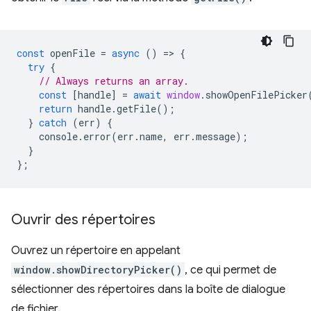
const
openFile
=
async
()
=
>
{
try
{
// Always returns an array.
const
[
handle
]
=
await
window
.
showOpenFilePicker
return
handle
.
getFile
();
}
catch
(
err
)
{
console
.
error
(
err
.
name
,
err
.
message
);
}
};
Ouvrir des répertoires
Ouvrez un répertoire en appelant
window.showDirectoryPicker()
, ce qui permet de
sélectionner des répertoires dans la boîte de dialogue
de fichier.