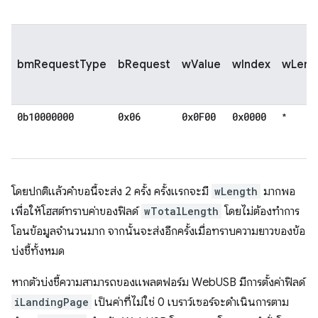
bmRequestType
bRequest
wValue
wIndex
wLeng
0b10000000
0x06
0x0F00
0x0000
*
โดยปกติแล้วคำขอนี้จะส่ง 2 ครั้ง ครั้งแรกจะมี
wLength
มากพอ
เพื่อให้โฮสต์ทราบค่าของฟิลด์
wTotalLength
โดยไม่ต้องทำการ
โอนข้อมูลจำนวนมาก จากนั้นจะส่งอีกครั้งเมื่อทราบความยาวของข้อ
บ่งชี้ทั้งหมด
หากตัวบ่งชี้ความสามารถของแพลตฟอร์ม WebUSB มีการตั้งค่าฟิลด์
iLandingPage
เป็นค่าที่ไม่ใช่ 0 เบราว์เซอร์จะดำเนินการตาม