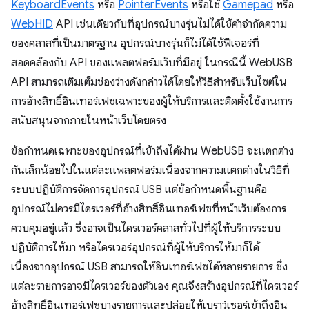
KeyboardEvents
หรือ
PointerEvents
หรือใช้
Gamepad
หรือ
WebHID
API เช่นเดียวกับที่อุปกรณ์บางรุ่นไม่ได้ใช้คำจำกัดความ
ของคลาสที่เป็นมาตรฐาน อุปกรณ์บางรุ่นก็ไม่ได้ใช้ฟีเจอร์ที่
สอดคล้องกับ API ของแพลตฟอร์มเว็บที่มีอยู่ ในกรณีนี้ WebUSB
API สามารถเติมเต็มช่องว่างดังกล่าวได้โดยให้วิธีสำหรับเว็บไซต์ใน
การอ้างสิทธิ์อินเทอร์เฟซเฉพาะของผู้ให้บริการและติดตั้งใช้งานการ
สนับสนุนจากภายในหน้าเว็บโดยตรง
ข้อกำหนดเฉพาะของอุปกรณ์ที่เข้าถึงได้ผ่าน WebUSB จะแตกต่าง
กันเล็กน้อยไปในแต่ละแพลตฟอร์มเนื่องจากความแตกต่างในวิธีที่
ระบบปฏิบัติการจัดการอุปกรณ์ USB แต่ข้อกำหนดพื้นฐานคือ
อุปกรณ์ไม่ควรมีไดรเวอร์ที่อ้างสิทธิ์อินเทอร์เฟซที่หน้าเว็บต้องการ
ควบคุมอยู่แล้ว ซึ่งอาจเป็นไดรเวอร์คลาสทั่วไปที่ผู้ให้บริการระบบ
ปฏิบัติการให้มา หรือไดรเวอร์อุปกรณ์ที่ผู้ให้บริการให้มาก็ได้
เนื่องจากอุปกรณ์ USB สามารถให้อินเทอร์เฟซได้หลายรายการ ซึ่ง
แต่ละรายการอาจมีไดรเวอร์ของตัวเอง คุณจึงสร้างอุปกรณ์ที่ไดรเวอร์
อ้างสิทธิ์อินเทอร์เฟซบางรายการและปล่อยให้เบราว์เซอร์เข้าถึงอิน