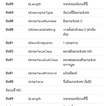
0x09
bLength
ขนาดของข้อบ่งชี้นี้
0x04
bDescriptorType
ข้อบ่งชี้อินเทอร์เฟซ
0x00
bInterfaceNumber
อินเทอร์เฟซ 0
0x00
bAlternateSetting
การตั้งค่าสำรอง 0 (ค่าเริ่ม
ต้น)
0x01
bNumEndpoints
1 ปลายทาง
0x03
bInterfaceClass
คลาสอินเทอร์เฟซ HID
0x01
bInterfaceSubClass
คลาสย่อยของอินเทอร์เฟ
ซการบูต
0x01
bInterfaceProtocol
แป้นพิมพ์
0x00
iInterface
ชื่ออินเทอร์เฟซ (ไม่มี)
ข้อบ่งชี้ HID
0x09
bLength
ขนาดของข้อบ่งชี้นี้