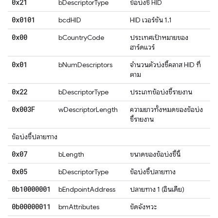
0x21
bDescriptorType
ข้อบ่งชี้ HID
0x0101
bcdHID
HID เวอร์ชัน 1.1
0x00
bCountryCode
ประเทศเป้าหมายของ
ฮาร์ดแวร์
0x01
bNumDescriptors
จำนวนตัวบ่งชี้คลาส HID ที่
ตาม
0x22
bDescriptorType
ประเภทข้อบ่งชี้รายงาน
0x003F
wDescriptorLength
ความยาวทั้งหมดของข้อบ่ง
ชี้รายงาน
ข้อบ่งชี้ปลายทาง
0x07
bLength
ขนาดของข้อบ่งชี้นี้
0x05
bDescriptorType
ข้อบ่งชี้ปลายทาง
0b10000001
bEndpointAddress
ปลายทาง 1 (อินเดีย)
0b00000011
bmAttributes
ขัดจังหวะ