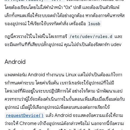
โดยต้องเขียนโดยไม่ใส่คำนำหน้า "0x" ปกติ และต้องเป็นตัวพิมพ์
เล็กทั้งหมดเพื่อให้ระบบจดจำได้อย่างถูกต้อง หากต้องการค้นหารหัส
ของอุปกรณ์ ให้เรียกใช้บรรทัดคำสั่ง เครื่องมือ
lsusb
กฎนี้ควรวางไว้ในไฟล์ในไดเรกทอรี
/etc/udev/rules.d
และ
จะมีผลทันทีที่เสียบปลั๊กอุปกรณ์ คุณไม่จำเป็นต้องรีสตาร์ท udev
Android
แพลตฟอร์ม Android ทำงานบน Linux แต่ไม่จำเป็นต้องแก้ไขกา
รกําหนดค่าระบบ โดยค่าเริ่มต้น เบราว์เซอร์จะใช้อุปกรณ์ที่ไม่มี
ไดรเวอร์ที่ฝังอยู่ในระบบปฏิบัติการได้ อย่างไรก็ตาม นักพัฒนาแอป
ควรทราบว่าผู้ใช้จะต้องดำเนินการในขั้นตอนเพิ่มเติมเมื่อเชื่อมต่อกับ
อุปกรณ์ เมื่อผู้ใช้เลือกอุปกรณ์เพื่อตอบสนองต่อการเรียกใช้
requestDevice()
แล้ว Android จะแสดงข้อความแจ้งให้ถาม
ว่าจะให้ Chrome เข้าถึงอุปกรณ์ดังกล่าวหรือไม่ นอกจากนี้ข้อความ