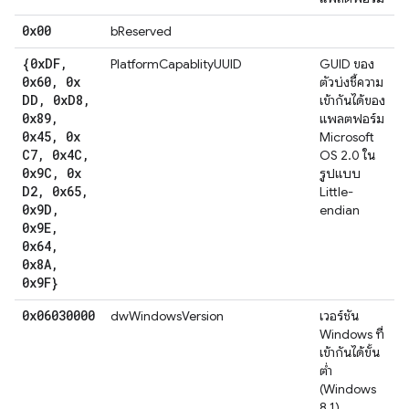
0x00
bReserved
{0x
DF
,
PlatformCapablityUUID
GUID ของ
0x60
,
0x
ตัวบ่งชี้ความ
DD
,
0x
D8
,
เข้ากันได้ของ
0x89
,
แพลตฟอร์ม
0x45
,
0x
Microsoft
C7
,
0x4C
,
OS 2.0 ใน
0x9C
,
0x
รูปแบบ
D2
,
0x65
,
Little-
0x9D
,
endian
0x9E
,
0x64
,
0x8A
,
0x9F}
0x06030000
dwWindowsVersion
เวอร์ชัน
Windows ที่
เข้ากันได้ขั้น
ต่ำ
(Windows
8.1)