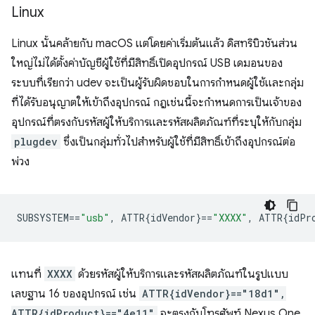
Linux
Linux นั้นคล้ายกับ macOS แต่โดยค่าเริ่มต้นแล้ว ดิสทริบิวชันส่วน
ใหญ่ไม่ได้ตั้งค่าบัญชีผู้ใช้ที่มีสิทธิ์เปิดอุปกรณ์ USB เดมอนของ
ระบบที่เรียกว่า udev จะเป็นผู้รับผิดชอบในการกำหนดผู้ใช้และกลุ่ม
ที่ได้รับอนุญาตให้เข้าถึงอุปกรณ์ กฎเช่นนี้จะกำหนดการเป็นเจ้าของ
อุปกรณ์ที่ตรงกับรหัสผู้ให้บริการและรหัสผลิตภัณฑ์ที่ระบุให้กับกลุ่ม
plugdev
ซึ่งเป็นกลุ่มทั่วไปสำหรับผู้ใช้ที่มีสิทธิ์เข้าถึงอุปกรณ์ต่อ
พ่วง
SUBSYSTEM
==
"usb"
,
 ATTR{idVendor}
==
"XXXX"
,
 ATTR{idPr
แทนที่
XXXX
ด้วยรหัสผู้ให้บริการและรหัสผลิตภัณฑ์ในรูปแบบ
เลขฐาน 16 ของอุปกรณ์ เช่น
ATTR{idVendor}=="18d1",
ATTR{idProduct}=="4e11"
จะตรงกับโทรศัพท์ Nexus One