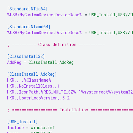
[Standard.NTia64]
%USB\MyCustomDevice.DeviceDesc%
=
USB_Install,USB\VI
[Standard.NTamd64]
%USB\MyCustomDevice.DeviceDesc%
=
USB_Install,USB\VI
; ========== Class definition ===========
[ClassInstall32]
AddReg
=
ClassInstall_AddReg
[ClassInstall_AddReg]
HKR,,,,%ClassName%
HKR,,NoInstallClass,,1
HKR,,IconPath,%REG_MULTI_SZ%,"%systemroot%\system32
HKR,,LowerLogoVersion,,5.2
; =================== Installation =================
[USB_Install]
Include
=
winusb.inf