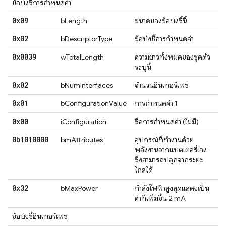
ข้อบ่งชี้การกําหนดค่า
0x09
bLength
ขนาดของข้อบ่งชี้นี้
0x02
bDescriptorType
ข้อบ่งชี้การกําหนดค่า
0x0039
wTotalLength
ความยาวทั้งหมดของชุดตัว
ระบุนี้
0x02
bNumInterfaces
จํานวนอินเทอร์เฟซ
0x01
bConfigurationValue
การกําหนดค่า 1
0x00
iConfiguration
ชื่อการกําหนดค่า (ไม่มี)
0b1010000
bmAttributes
อุปกรณ์ที่ทำงานด้วย
พลังงานจากแบตเตอรี่เอง
ซึ่งสามารถปลุกจากระยะ
ไกลได้
0x32
bMaxPower
กำลังไฟฟ้าสูงสุดแสดงเป็น
ค่าที่เพิ่มขึ้น 2 mA
ข้อบ่งชี้อินเทอร์เฟซ