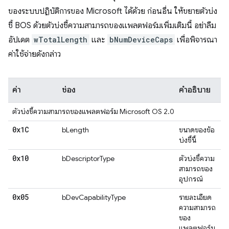
ของระบบปฏิบัติการของ Microsoft ได้ด้วย ก่อนอื่น ให้ขยายตัวบ่ง
ชี้ BOS ด้วยตัวบ่งชี้ความสามารถของแพลตฟอร์มเพิ่มเติมนี้ อย่าลืม
อัปเดต
wTotalLength
และ
bNumDeviceCaps
เพื่อพิจารณา
ค่าใช้จ่ายดังกล่าว
ค่า
ช่อง
คำอธิบาย
ตัวบ่งชี้ความสามารถของแพลตฟอร์ม Microsoft OS 2.0
0x1C
bLength
ขนาดของข้อ
บ่งชี้นี้
0x10
bDescriptorType
ตัวบ่งชี้ความ
สามารถของ
อุปกรณ์
0x05
bDevCapabilityType
รายละเอียด
ความสามารถ
ของ
แพลตฟอร์ม