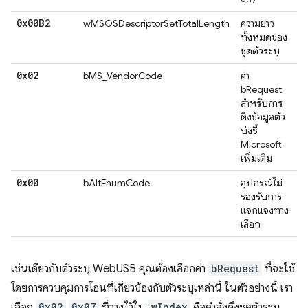
0x00B2
wMSOSDescriptorSetTotalLength
ความยาว
ทั้งหมดของ
ชุดตัวระบุ
0x02
bMS_VendorCode
ค่า
bRequest
สำหรับการ
ดึงข้อมูลตัว
บ่งชี้
Microsoft
เพิ่มเติม
0x00
bAltEnumCode
อุปกรณ์ไม่
รองรับการ
แจกแจงทาง
เลือก
เช่นเดียวกับตัวระบุ WebUSB คุณต้องเลือกค่า
bRequest
ที่จะใช้
โดยการควบคุมการโอนที่เกี่ยวข้องกับตัวระบุเหล่านี้ ในตัวอย่างนี้ เรา
เลือก
0x02
0x07
ที่วางไว้ใน
wIndex
คือคําสั่งดึงชุดตัวระบุ