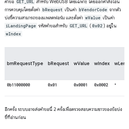
คำขอ
GET_URL
สำหรับ WebUSB โดยเฉพาะ โดยออกคำสั่งโอน
การควบคุมโดยตั้งค่า
bRequest
เป็นค่า
bVendorCode
จากตัว
บ่งชี้ความสามารถของแพลตฟอร์ม และตั้งค่า
wValue
เป็นค่า
iLandingPage
รหัสคำขอสำหรับ
GET_URL
(
0x02
) อยู่ใน
wIndex
bmRequestType
bRequest
wValue
wIndex
wLeng
0b11000000
0x01
0x0001
0x0002
*
อีกครั้ง ระบบอาจส่งคำขอนี้ 2 ครั้งเพื่อตรวจสอบความยาวของข้อบ่ง
ชี้ที่อ่านก่อน