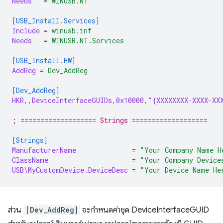
Needs
=
WINUSB.NT
[USB_Install.Services]
Include
=
winusb.inf
Needs
=
WINUSB.NT.Services
[USB_Install.HW]
AddReg
=
Dev_AddReg
[Dev_AddReg]
HKR,,DeviceInterfaceGUIDs,0x10000,"{XXXXXXXX-XXXX-XX
; =================== Strings ===================
[Strings]
ManufacturerName
=
"Your Company Name H
ClassName
=
"Your Company Device
USB\MyCustomDevice.DeviceDesc
=
"Your Device Name He
ส่วน
[Dev_AddReg]
จะกำหนดค่าชุด DeviceInterfaceGUID