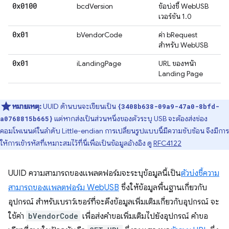
0x0100
bcdVersion
ข้อบ่งชี้ WebUSB
เวอร์ชัน 1.0
0x01
bVendorCode
ค่า bRequest
สำหรับ WebUSB
0x01
iLandingPage
URL ของหน้า
Landing Page
หมายเหตุ:
UUID ด้านบนจะเขียนเป็น
{3408b638-09a9-47a0-8bfd-
แต่หากส่งเป็นส่วนหนึ่งของตัวระบุ USB จะต้องส่งช่อง
a0768815b665}
คอมโพเนนต์ในลำดับ Little-endian การเปลี่ยนรูปแบบนี้มีความซับซ้อน จึงมีการ
ให้การเข้ารหัสที่เหมาะสมไว้ที่นี่เพื่อเป็นข้อมูลอ้างอิง ดู
RFC4122
UUID ความสามารถของแพลตฟอร์มจะระบุข้อมูลนี้เป็น
ตัวบ่งชี้ความ
สามารถของแพลตฟอร์ม WebUSB
ซึ่งให้ข้อมูลพื้นฐานเกี่ยวกับ
อุปกรณ์ สําหรับเบราว์เซอร์ที่จะดึงข้อมูลเพิ่มเติมเกี่ยวกับอุปกรณ์ จะ
ใช้ค่า
bVendorCode
เพื่อส่งคําขอเพิ่มเติมไปยังอุปกรณ์ คําขอ