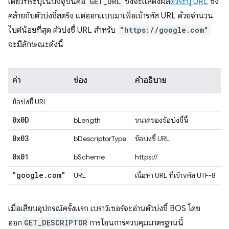
เดียวที่ระบุในปัจจุบันคือ
GET_URL
ซึ่งจะแสดงผล
ตัวระบุ URL
ซึ่ง
คล้ายกับตัวบ่งชี้สตริง แต่ออกแบบมาเพื่อเข้ารหัส URL ด้วยจำนวน
ไบต์น้อยที่สุด ตัวบ่งชี้ URL สำหรับ
"https://google.com"
จะมีลักษณะดังนี้
ค่า
ช่อง
คำอธิบาย
ข้อบ่งชี้ URL
0x0D
bLength
ขนาดของข้อบ่งชี้นี้
0x03
bDescriptorType
ข้อบ่งชี้ URL
0x01
bScheme
https://
"google
.
com"
URL
เนื้อหา URL ที่เข้ารหัส UTF-8
เมื่อเสียบอุปกรณ์ครั้งแรก เบราว์เซอร์จะอ่านตัวบ่งชี้ BOS โดย
ออก
GET_DESCRIPTOR
การโอนการควบคุมมาตรฐานนี้