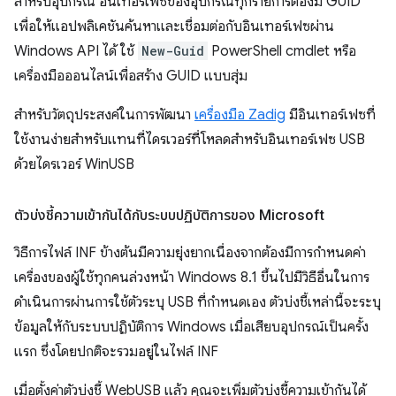
สำหรับอุปกรณ์ อินเทอร์เฟซของอุปกรณ์ทุกรายการต้องมี GUID
เพื่อให้แอปพลิเคชันค้นหาและเชื่อมต่อกับอินเทอร์เฟซผ่าน
Windows API ได้ ใช้
New-Guid
PowerShell cmdlet หรือ
เครื่องมือออนไลน์เพื่อสร้าง GUID แบบสุ่ม
สําหรับวัตถุประสงค์ในการพัฒนา
เครื่องมือ Zadig
มีอินเทอร์เฟซที่
ใช้งานง่ายสําหรับแทนที่ไดรเวอร์ที่โหลดสําหรับอินเทอร์เฟซ USB
ด้วยไดรเวอร์ WinUSB
ตัวบ่งชี้ความเข้ากันได้กับระบบปฏิบัติการของ Microsoft
วิธีการไฟล์ INF ข้างต้นมีความยุ่งยากเนื่องจากต้องมีการกำหนดค่า
เครื่องของผู้ใช้ทุกคนล่วงหน้า Windows 8.1 ขึ้นไปมีวิธีอื่นในการ
ดำเนินการผ่านการใช้ตัวระบุ USB ที่กําหนดเอง ตัวบ่งชี้เหล่านี้จะระบุ
ข้อมูลให้กับระบบปฏิบัติการ Windows เมื่อเสียบอุปกรณ์เป็นครั้ง
แรก ซึ่งโดยปกติจะรวมอยู่ในไฟล์ INF
เมื่อตั้งค่าตัวบ่งชี้ WebUSB แล้ว คุณจะเพิ่มตัวบ่งชี้ความเข้ากันได้