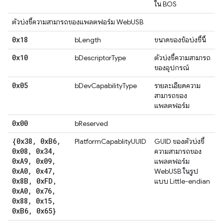
ใน BOS
ตัวบ่งชี้ความสามารถของแพลตฟอร์ม WebUSB
0x18
bLength
ขนาดของข้อบ่งชี้นี้
0x10
bDescriptorType
ตัวบ่งชี้ความสามารถ
ของอุปกรณ์
0x05
bDevCapabilityType
รายละเอียดความ
สามารถของ
แพลตฟอร์ม
0x00
bReserved
{0x38
,
0x
B6
,
PlatformCapablityUUID
GUID ของตัวบ่งชี้
0x08
,
0x34
,
ความสามารถของ
0x
A9
,
0x09
,
แพลตฟอร์ม
0x
A0
,
0x47
,
WebUSB ในรูป
0x8B
,
0x
FD
,
แบบ Little-endian
0x
A0
,
0x76
,
0x88
,
0x15
,
0x
B6
,
0x65}