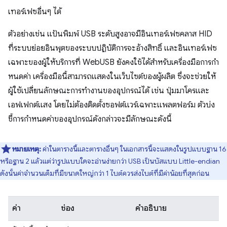
เทอร์เฟซอื่นๆ ได้
ตัวอย่างเช่น แป้นพิมพ์ USB ระดับสูงอาจมีอินเทอร์เฟซคลาส HID
ที่ระบบย่อยอินพุตของระบบปฏิบัติการจะอ้างสิทธิ์ และอินเทอร์เฟซ
เฉพาะของผู้ให้บริการที่ WebUSB ยังคงใช้ได้สำหรับเครื่องมือการกํา
หนดค่า เครื่องมือนี้สามารถแสดงในเว็บไซต์ของผู้ผลิต ซึ่งจะช่วยให้
ผู้ใช้เปลี่ยนลักษณะการทำงานของอุปกรณ์ได้ เช่น ปุ่มมาโครและ
เอฟเฟกต์แสง โดยไม่ต้องติดตั้งซอฟต์แวร์เฉพาะแพลตฟอร์ม ตัวบ่ง
ชี้การกําหนดค่าของอุปกรณ์ดังกล่าวจะมีลักษณะดังนี้
หมายเหตุ:
ค่าในตารางนี้และตารางอื่นๆ ในเอกสารนี้จะแสดงในรูปแบบฐาน 16
หรือฐาน 2 แล้วแต่ว่ารูปแบบใดจะอ่านง่ายกว่า USB เป็นบัสแบบ Little-endian
ดังนั้นค่าจำนวนเต็มที่มีขนาดใหญ่กว่า 1 ไบต์ควรส่งไบต์ที่มีค่าน้อยที่สุดก่อน
ค่า
ช่อง
คำอธิบาย