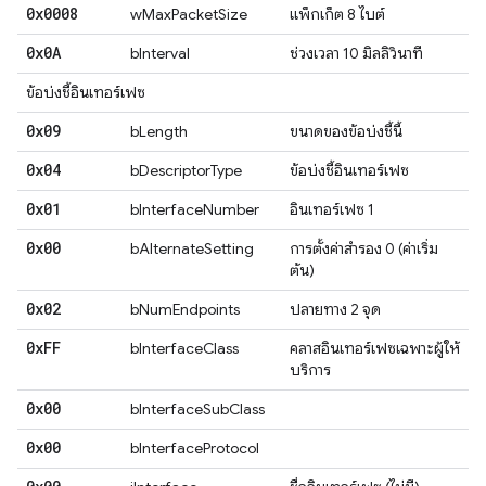
0x0008
wMaxPacketSize
แพ็กเก็ต 8 ไบต์
0x0A
bInterval
ช่วงเวลา 10 มิลลิวินาที
ข้อบ่งชี้อินเทอร์เฟซ
0x09
bLength
ขนาดของข้อบ่งชี้นี้
0x04
bDescriptorType
ข้อบ่งชี้อินเทอร์เฟซ
0x01
bInterfaceNumber
อินเทอร์เฟซ 1
0x00
bAlternateSetting
การตั้งค่าสำรอง 0 (ค่าเริ่ม
ต้น)
0x02
bNumEndpoints
ปลายทาง 2 จุด
0x
FF
bInterfaceClass
คลาสอินเทอร์เฟซเฉพาะผู้ให้
บริการ
0x00
bInterfaceSubClass
0x00
bInterfaceProtocol