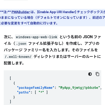
**注:**
PWABuilder
は、[
Enable App URI Handler
] チェックボックス
のままになっている場合（デフォルトでオンになっています）、前述の
に必要な変更をすべて自動的に行います。
次に、
windows-app-web-link
という名前の JSON ファ
イル（
.json
ファイル拡張子なし）を作成し、アプリの
パッケージ ファミリー名を入力します。そのファイルを
/.well-known/
ディレクトリまたはサーバーのルートに
配置します。
[
{
"packageFamilyName"
:
"MyApp_9jmtgj1pbbz6e"
,
"paths"
:
[
"*"
]
}
]