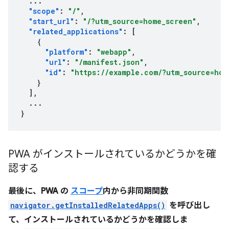
...
"scope"
:
"/"
,
"start_url"
:
"/?utm_source=home_screen"
,
"related_applications"
:
[
{
"platform"
:
"webapp"
,
"url"
:
"/manifest.json"
,
"id"
:
"https://example.com/?utm_source=hom
}
],
...
}
PWA がインストールされているかどうかを確
認する
最後に、PWA の
スコープ
内から非同期関数
navigator.getInstalledRelatedApps()
を呼び出し
て、インストールされているかどうかを確認しま