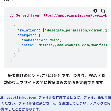
// Served from https://app.example.com/.well-kno
[
{
"relation"
:
[
"delegate_permission/common.que
"target"
:
{
"namespace"
:
"web"
,
"site"
:
"https://www.example.com/manifest.
}
}
]
上級者向けのヒント: これは配列です。つまり、PWA と複
数のウェブサイトの間に検証済みの関係を定義できます。
注:
`
` ファイルを作成するときは、ファイル名を再
assetlinks.json
てください。ファイル名に余分な「s」を追加してしまい、デバッグに何
も費やしたことがあります。