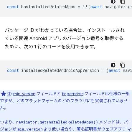
const
hasInstalledRelatedApps
=
!!
(
await
navigator
.
g
パッケージ ID がわかっている場合は、インストールされ
ている関連 Android アプリのバージョン番号を取得する
ために、次の 1 行のコードを使用できます。
const
installedRelatedAndroidAppVersion
=
(
await
nav
注:
min_version
フィールドと
fingerprints
フィールドは仕様の一部
ですが、どのプラットフォームのどのブラウザにも実装されていませ
ん。
つまり、
メソッドは、バー
navigator.getInstalledRelatedApps()
ジョンが
より低い場合や、署名証明書がウェブアプリ マ
min_version