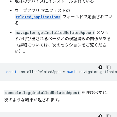
現在のデバイスにインストールされている
ウェブアプリ マニフェストの
related_applications
フィールドで定義されてい
る
navigator.getInstalledRelatedApps()
メソッ
ドが呼び出されるページとの検証済みの関係がある
（詳細については、次のセクションをご覧くださ
い）。
const
installedRelatedApps
=
await
navigator
.
getInsta
console.log(installedRelatedApps)
を呼び出すと、
次のような結果が返されます。