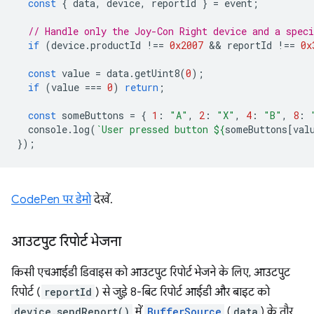
const
{
data
,
device
,
reportId
}
=
event
;
// Handle only the Joy-Con Right device and a speci
if
(
device
.
productId
!==
0x2007
 && 
reportId
!==
0x
const
value
=
data
.
getUint8
(
0
);
if
(
value
===
0
)
return
;
const
someButtons
=
{
1
:
"A"
,
2
:
"X"
,
4
:
"B"
,
8
:
console
.
log
(
`User pressed button 
${
someButtons
[
val
});
CodePen पर डेमो
देखें.
आउटपुट रिपोर्ट भेजना
किसी एचआईडी डिवाइस को आउटपुट रिपोर्ट भेजने के लिए, आउटपुट
रिपोर्ट (
reportId
) से जुड़े 8-बिट रिपोर्ट आईडी और बाइट को
device.sendReport()
में
BufferSource
(
data
) के तौर