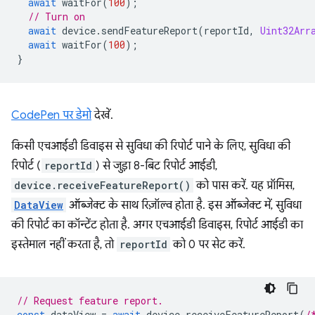
await
waitFor
(
100
);
// Turn on
await
device
.
sendFeatureReport
(
reportId
,
Uint32Arr
await
waitFor
(
100
);
}
CodePen पर डेमो
देखें.
किसी एचआईडी डिवाइस से सुविधा की रिपोर्ट पाने के लिए, सुविधा की
रिपोर्ट (
reportId
) से जुड़ा 8-बिट रिपोर्ट आईडी,
device.receiveFeatureReport()
को पास करें. यह प्रॉमिस,
DataView
ऑब्जेक्ट के साथ रिज़ॉल्व होता है. इस ऑब्जेक्ट में, सुविधा
की रिपोर्ट का कॉन्टेंट होता है. अगर एचआईडी डिवाइस, रिपोर्ट आईडी का
इस्तेमाल नहीं करता है, तो
reportId
को 0 पर सेट करें.
// Request feature report.
const
dataView
=
await
device
.
receiveFeatureReport
(
/