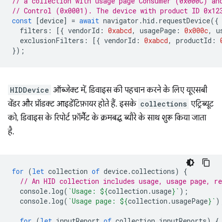
// a collection with usage page Consumer (0x000C) an
// Control (0x0001). The device with product ID 0x12
const
[
device
]
=
await
navigator
.
hid
.
requestDevice
({
filters
:
[{
vendorId
:
0xabcd
,
usagePage
:
0x000c
,
u
exclusionFilters
:
[{
vendorId
:
0xabcd
,
productId
:
});
HIDDevice
ऑब्जेक्ट में, डिवाइस की पहचान करने के लिए यूएसबी
वेंडर और प्रॉडक्ट आइडेंटिफ़ायर होते हैं. इसके
collections
एट्रिब्यूट
को, डिवाइस के रिपोर्ट फ़ॉर्मैट के क्रमबद्ध ब्यौरे के साथ शुरू किया जाता
है.
for
(
let
collection
of
device
.
collections
)
{
// An HID collection includes usage, usage page, re
console
.
log
(
`Usage: 
${
collection
.
usage
}
`
);
console
.
log
(
`Usage page: 
${
collection
.
usagePage
}
`
)
for
(
let
inputReport
of
collection
.
inputReports
)
{