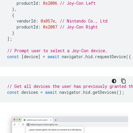
productId
:
0x2006
// Joy-Con Left
},
{
vendorId
:
0x057e
,
// Nintendo Co., Ltd
productId
:
0x2007
// Joy-Con Right
}
];
// Prompt user to select a Joy-Con device.
const
[
device
]
=
await
navigator
.
hid
.
requestDevice
({
// Get all devices the user has previously granted t
const
devices
=
await
navigator
.
hid
.
getDevices
();