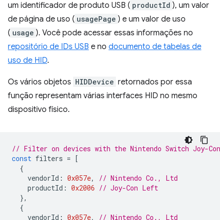
um identificador de produto USB (
productId
), um valor
de página de uso (
usagePage
) e um valor de uso
(
usage
). Você pode acessar essas informações no
repositório de IDs USB
e no
documento de tabelas de
uso de HID
.
Os vários objetos
HIDDevice
retornados por essa
função representam várias interfaces HID no mesmo
dispositivo físico.
// Filter on devices with the Nintendo Switch Joy-Co
const
filters
=
[
{
vendorId
:
0x057e
,
// Nintendo Co., Ltd
productId
:
0x2006
// Joy-Con Left
},
{
vendorId
:
0x057e
,
// Nintendo Co., Ltd