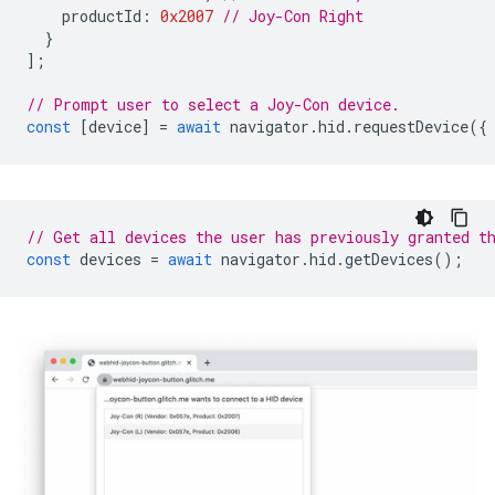
productId
:
0x2007
// Joy-Con Right
}
];
// Prompt user to select a Joy-Con device.
const
[
device
]
=
await
navigator
.
hid
.
requestDevice
({
// Get all devices the user has previously granted t
const
devices
=
await
navigator
.
hid
.
getDevices
();