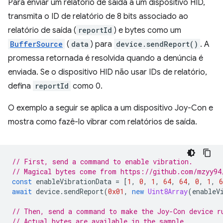
Para enviar um relatório de saída a um dispositivo HID,
transmita o ID de relatório de 8 bits associado ao
relatório de saída (
reportId
) e bytes como um
BufferSource
(
data
) para
device.sendReport()
. A
promessa retornada é resolvida quando a denúncia é
enviada. Se o dispositivo HID não usar IDs de relatório,
defina
reportId
como 0.
O exemplo a seguir se aplica a um dispositivo Joy-Con e
mostra como fazê-lo vibrar com relatórios de saída.
// First, send a command to enable vibration.
// Magical bytes come from https://github.com/mzyy94
const
enableVibrationData
=
[
1
,
0
,
1
,
64
,
64
,
0
,
1
,
6
await
device
.
sendReport
(
0x01
,
new
Uint8Array
(
enableV
// Then, send a command to make the Joy-Con device r
// Actual bytes are available in the sample.