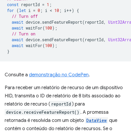
const
reportId
=
1
;
for
(
let
i
=
0
;
i
 < 
10
;
i
++
)
{
// Turn off
await
device
.
sendFeatureReport
(
reportId
,
Uint32Arr
await
waitFor
(
100
);
// Turn on
await
device
.
sendFeatureReport
(
reportId
,
Uint32Arr
await
waitFor
(
100
);
}
Consulte a
demonstração no CodePen
.
Para receber um relatório de recurso de um dispositivo
HID, transmita o ID de relatório de 8 bits associado ao
relatório de recurso (
reportId
) para
device.receiveFeatureReport()
. A promessa
retornada é resolvida com um objeto
DataView
que
contém o conteúdo do relatório de recursos. Se o