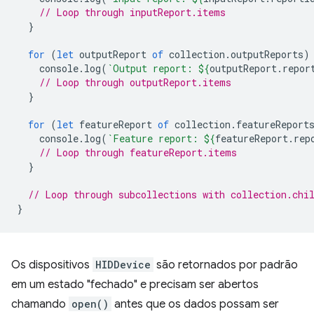
// Loop through inputReport.items
}
for
(
let
outputReport
of
collection
.
outputReports
)
console
.
log
(
`Output report: 
${
outputReport
.
repor
// Loop through outputReport.items
}
for
(
let
featureReport
of
collection
.
featureReport
console
.
log
(
`Feature report: 
${
featureReport
.
rep
// Loop through featureReport.items
}
// Loop through subcollections with collection.chi
}
Os dispositivos
HIDDevice
são retornados por padrão
em um estado "fechado" e precisam ser abertos
chamando
open()
antes que os dados possam ser