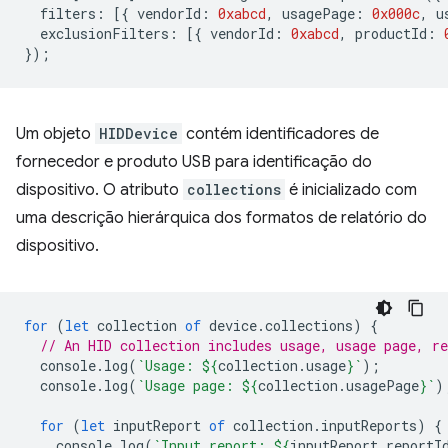
filters
:
[{
vendorId
:
0xabcd
,
usagePage
:
0x000c
,
u
exclusionFilters
:
[{
vendorId
:
0xabcd
,
productId
:
});
Um objeto
HIDDevice
contém identificadores de
fornecedor e produto USB para identificação do
dispositivo. O atributo
collections
é inicializado com
uma descrição hierárquica dos formatos de relatório do
dispositivo.
for
(
let
collection
of
device
.
collections
)
{
// An HID collection includes usage, usage page, re
console
.
log
(
`Usage: 
${
collection
.
usage
}
`
);
console
.
log
(
`Usage page: 
${
collection
.
usagePage
}
`
)
for
(
let
inputReport
of
collection
.
inputReports
)
{
console
.
log
(
`Input report: 
${
inputReport
.
reportI