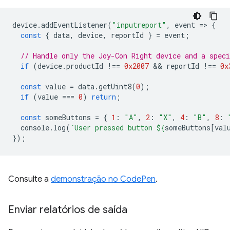
device
.
addEventListener
(
"inputreport"
,
event
=
>
{
const
{
data
,
device
,
reportId
}
=
event
;
// Handle only the Joy-Con Right device and a speci
if
(
device
.
productId
!==
0x2007
 && 
reportId
!==
0x
const
value
=
data
.
getUint8
(
0
);
if
(
value
===
0
)
return
;
const
someButtons
=
{
1
:
"A"
,
2
:
"X"
,
4
:
"B"
,
8
:
console
.
log
(
`User pressed button 
${
someButtons
[
val
});
Consulte a
demonstração no CodePen
.
Enviar relatórios de saída