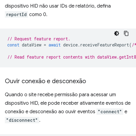
dispositivo HID não usar IDs de relatório, defina
reportId
como 0.
// Request feature report.
const
dataView
=
await
device
.
receiveFeatureReport
(
/
// Read feature report contents with dataView.getInt
Ouvir conexão e desconexão
Quando o site recebe permissão para acessar um
dispositivo HID, ele pode receber ativamente eventos de
conexão e desconexão ao ouvir eventos
"connect"
e
"disconnect"
.