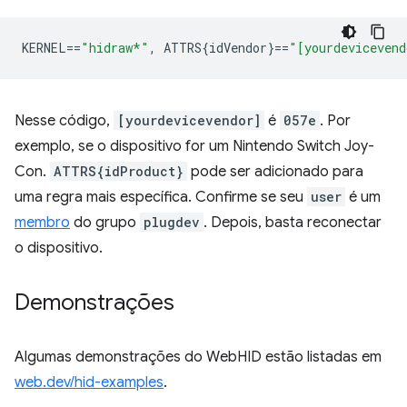
KERNEL
==
"hidraw*"
,
 ATTRS{idVendor}
==
"[yourdevicevend
Nesse código,
[yourdevicevendor]
é
057e
. Por
exemplo, se o dispositivo for um Nintendo Switch Joy-
Con.
ATTRS{idProduct}
pode ser adicionado para
uma regra mais específica. Confirme se seu
user
é um
membro
do grupo
plugdev
. Depois, basta reconectar
o dispositivo.
Demonstrações
Algumas demonstrações do WebHID estão listadas em
web.dev/hid-examples
.