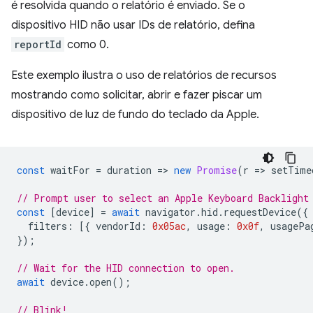
é resolvida quando o relatório é enviado. Se o
dispositivo HID não usar IDs de relatório, defina
reportId
como 0.
Este exemplo ilustra o uso de relatórios de recursos
mostrando como solicitar, abrir e fazer piscar um
dispositivo de luz de fundo do teclado da Apple.
const
waitFor
=
duration
=
>
new
Promise
(
r
=
>
setTime
// Prompt user to select an Apple Keyboard Backlight
const
[
device
]
=
await
navigator
.
hid
.
requestDevice
({
filters
:
[{
vendorId
:
0x05ac
,
usage
:
0x0f
,
usagePa
});
// Wait for the HID connection to open.
await
device
.
open
();
// Blink!