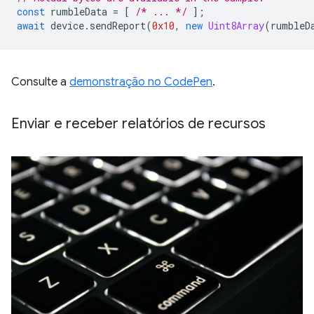
const
rumbleData
=
[
/* ... */
];
await
device
.
sendReport
(
0x10
,
new
Uint8Array
(
rumbleD
Consulte a
demonstração no CodePen
.
Enviar e receber relatórios de recursos