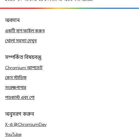
অবদান
একটি বাগ ফাইল করুন
খোলা সমস্যা দেখুন
সম্পর্কিত বিষয়বস্তু
Chromium আপডেট
কেস স্টাডিজ
সংরক্ষণাগার
পডকাস্ট এবং শো
অনুসরণ করুন
X-এ @ChromiumDev
YouTube