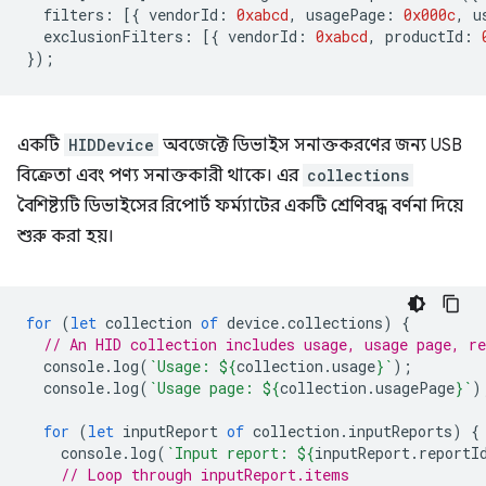
filters
:
[{
vendorId
:
0xabcd
,
usagePage
:
0x000c
,
u
exclusionFilters
:
[{
vendorId
:
0xabcd
,
productId
:
});
একটি
HIDDevice
অবজেক্টে ডিভাইস সনাক্তকরণের জন্য USB
বিক্রেতা এবং পণ্য সনাক্তকারী থাকে। এর
collections
বৈশিষ্ট্যটি ডিভাইসের রিপোর্ট ফর্ম্যাটের একটি শ্রেণিবদ্ধ বর্ণনা দিয়ে
শুরু করা হয়।
for
(
let
collection
of
device
.
collections
)
{
// An HID collection includes usage, usage page, re
console
.
log
(
`Usage: 
${
collection
.
usage
}
`
);
console
.
log
(
`Usage page: 
${
collection
.
usagePage
}
`
)
for
(
let
inputReport
of
collection
.
inputReports
)
{
console
.
log
(
`Input report: 
${
inputReport
.
reportI
// Loop through inputReport.items