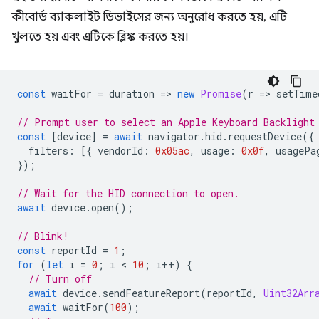
কীবোর্ড ব্যাকলাইট ডিভাইসের জন্য অনুরোধ করতে হয়, এটি
খুলতে হয় এবং এটিকে ব্লিঙ্ক করতে হয়।
const
waitFor
=
duration
=
>
new
Promise
(
r
=
>
setTime
// Prompt user to select an Apple Keyboard Backlight
const
[
device
]
=
await
navigator
.
hid
.
requestDevice
({
filters
:
[{
vendorId
:
0x05ac
,
usage
:
0x0f
,
usagePa
});
// Wait for the HID connection to open.
await
device
.
open
();
// Blink!
const
reportId
=
1
;
for
(
let
i
=
0
;
i
 < 
10
;
i
++
)
{
// Turn off
await
device
.
sendFeatureReport
(
reportId
,
Uint32Arr
await
waitFor
(
100
);