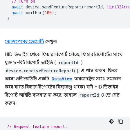
// Turn on
await
device
.
sendFeatureReport
(
reportId
,
Uint32Arr
await
waitFor
(
100
);
}
কোডপেনের ডেমোটি
দেখুন।
HID ডিভাইস থেকে ফিচার রিপোর্ট পেতে, ফিচার রিপোর্টের সাথে
যুক্ত ৮-বিট রিপোর্ট আইডি (
reportId
)
device.receiveFeatureReport()
এ পাস করুন। ফিরে
আসা প্রতিশ্রুতিটি একটি
DataView
অবজেক্টের সাথে সমাধান
করে যাতে ফিচার রিপোর্টের বিষয়বস্তু থাকে। যদি HID ডিভাইস
রিপোর্ট আইডি ব্যবহার না করে, তাহলে
reportId
0 তে সেট
করুন।
// Request feature report.