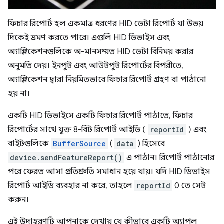
ফিচার রিপোর্ট হল একমাত্র ধরণের HID ডেটা রিপোর্ট যা উভয়
দিকেই ভ্রমণ করতে পারে। এগুলি HID ডিভাইস এবং
অ্যাপ্লিকেশনগুলিকে অ-মানসম্মত HID ডেটা বিনিময় করার
অনুমতি দেয়। ইনপুট এবং আউটপুট রিপোর্টের বিপরীতে,
অ্যাপ্লিকেশন দ্বারা নিয়মিতভাবে ফিচার রিপোর্ট গ্রহণ বা পাঠানো
হয় না।
একটি HID ডিভাইসে একটি ফিচার রিপোর্ট পাঠাতে, ফিচার
রিপোর্টের সাথে যুক্ত 8-বিট রিপোর্ট আইডি (
reportId
) এবং
বাইটগুলিকে
BufferSource
(
data
) হিসেবে
device.sendFeatureReport()
এ পাঠান। রিপোর্ট পাঠানোর
পরে ফেরত আসা প্রতিশ্রুতি সমাধান হয়ে যায়। যদি HID ডিভাইস
রিপোর্ট আইডি ব্যবহার না করে, তাহলে
reportId
0 তে সেট
করুন।
এই উদাহরণটি আপনাকে দেখায় যে কীভাবে একটি অ্যাপল