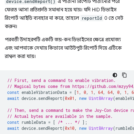
device.sendReport()
এ পাঠান। রিপোর্ট পাঠানোর পরে
ফেরত আসা প্রতিশ্রুতি সমাধান হয়ে যায়। যদি HID ডিভাইস
রিপোর্ট আইডি ব্যবহার না করে, তাহলে
reportId
0 তে সেট
করুন।
পরবর্তী উদাহরণটি একটি জয়-কন ডিভাইসের ক্ষেত্রে প্রযোজ্য
এবং আপনাকে দেখায় কিভাবে আউটপুট রিপোর্ট দিয়ে এটিকে
রাম্বল করা যায়।
// First, send a command to enable vibration.
// Magical bytes come from https://github.com/mzyy94
const
enableVibrationData
=
[
1
,
0
,
1
,
64
,
64
,
0
,
1
,
6
await
device
.
sendReport
(
0x01
,
new
Uint8Array
(
enableV
// Then, send a command to make the Joy-Con device r
// Actual bytes are available in the sample.
const
rumbleData
=
[
/* ... */
];
await
device
.
sendReport
(
0x10
,
new
Uint8Array
(
rumbleD