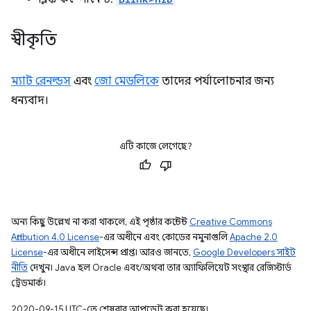
স্বীকৃতি
ম্যাট রেনল্ডস
এবং
জো মেডলিকে
তাদের পর্যালোচনার জন্য
ধন্যবাদ।
এটি কাজে লেগেছে?
অন্য কিছু উল্লেখ না করা থাকলে, এই পৃষ্ঠার কন্টেন্ট
Creative Commons
Attribution 4.0 License
-এর অধীনে এবং কোডের নমুনাগুলি
Apache 2.0
License
-এর অধীনে লাইসেন্স প্রাপ্ত। আরও জানতে,
Google Developers সাইট
নীতি
দেখুন। Java হল Oracle এবং/অথবা তার অ্যাফিলিয়েট সংস্থার রেজিস্টার্ড
ট্রেডমার্ক।
2020-09-15 UTC-তে শেষবার আপডেট করা হয়েছে।