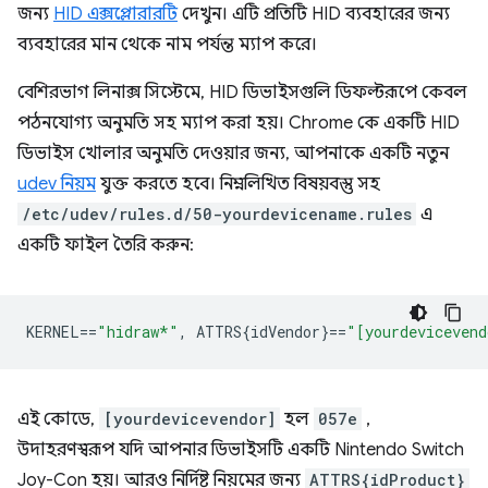
জন্য
HID এক্সপ্লোরারটি
দেখুন। এটি প্রতিটি HID ব্যবহারের জন্য
ব্যবহারের মান থেকে নাম পর্যন্ত ম্যাপ করে।
বেশিরভাগ লিনাক্স সিস্টেমে, HID ডিভাইসগুলি ডিফল্টরূপে কেবল
পঠনযোগ্য অনুমতি সহ ম্যাপ করা হয়। Chrome কে একটি HID
ডিভাইস খোলার অনুমতি দেওয়ার জন্য, আপনাকে একটি নতুন
udev নিয়ম
যুক্ত করতে হবে। নিম্নলিখিত বিষয়বস্তু সহ
/etc/udev/rules.d/50-yourdevicename.rules
এ
একটি ফাইল তৈরি করুন:
KERNEL
==
"hidraw*"
,
 ATTRS{idVendor}
==
"[yourdevicevend
এই কোডে,
[yourdevicevendor]
হল
057e
,
উদাহরণস্বরূপ যদি আপনার ডিভাইসটি একটি Nintendo Switch
Joy-Con হয়। আরও নির্দিষ্ট নিয়মের জন্য
ATTRS{idProduct}