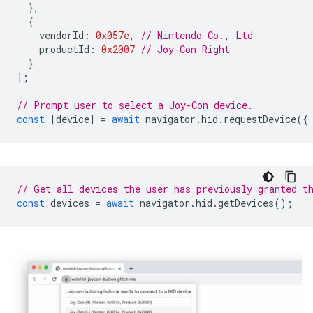
},
{
vendorId
:
0x057e
,
// Nintendo Co., Ltd
productId
:
0x2007
// Joy-Con Right
}
];
// Prompt user to select a Joy-Con device.
const
[
device
]
=
await
navigator
.
hid
.
requestDevice
({
// Get all devices the user has previously granted t
const
devices
=
await
navigator
.
hid
.
getDevices
();