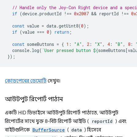
// Handle only the Joy-Con Right device and a speci
if
(
device
.
productId
!==
0x2007
 && 
reportId
!==
0x
const
value
=
data
.
getUint8
(
0
);
if
(
value
===
0
)
return
;
const
someButtons
=
{
1
:
"A"
,
2
:
"X"
,
4
:
"B"
,
8
:
console
.
log
(
`User pressed button 
${
someButtons
[
val
});
কোডপেনের ডেমোটি
দেখুন।
আউটপুট রিপোর্ট পাঠান
একটি HID ডিভাইসে আউটপুট রিপোর্ট পাঠাতে, আউটপুট
রিপোর্টের সাথে যুক্ত 8-বিট রিপোর্ট আইডি (
reportId
) এবং
বাইটগুলিকে
BufferSource
(
data
) হিসেবে