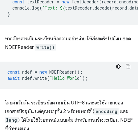
const
textDecoder
=
new
TextDecoder
(
record
.
encodin
console
.
log
(
`Text: 
${
textDecoder
.
decode
(
record
.
dat
}
หากต้องการเขียนระเบียนข้อความอย่างง่าย ให้ส่งสตริงไปยังเมธอด
NDEFReader
write()
const
ndef
=
new
NDEFReader
();
await
ndef
.
write
(
"Hello Worl
d"
);
โดยค่าเริ่มต้น ระเบียนข้อความเป็น UTF-8 และจะใช้ภาษาของ
เอกสารปัจจุบัน แต่คุณระบุทั้ง 2 พร็อพเพอร์ตี้ (
encoding
และ
lang
) ได้โดยใช้ไวยากรณ์แบบเต็ม สำหรับการสร้างระเบียน NDEF
ที่กำหนดเอง