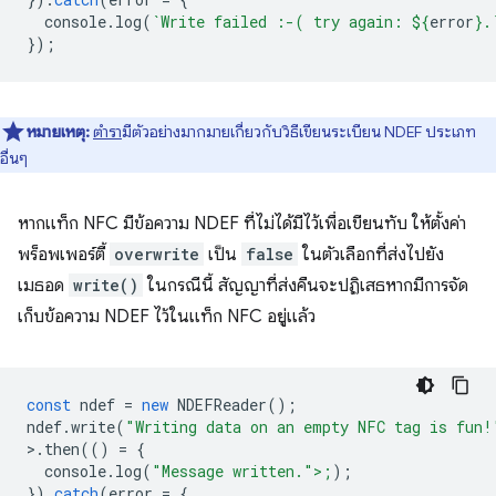
console
.
log
(
`Write failed :-( try again: 
${
error
}
.
});
หมายเหตุ:
ตำรา
มีตัวอย่างมากมายเกี่ยวกับวิธีเขียนระเบียน NDEF ประเภท
อื่นๆ
หากแท็ก NFC มีข้อความ NDEF ที่ไม่ได้มีไว้เพื่อเขียนทับ ให้ตั้งค่า
พร็อพเพอร์ตี้
overwrite
เป็น
false
ในตัวเลือกที่ส่งไปยัง
เมธอด
write()
ในกรณีนี้ สัญญาที่ส่งคืนจะปฏิเสธหากมีการจัด
เก็บข้อความ NDEF ไว้ในแท็ก NFC อยู่แล้ว
const
ndef
=
new
NDEFReader
();
ndef
.
write
(
"Writing data on an empty NFC tag is fun!
>
.
then
(()
=
{
console
.
log
(
"Message written.">;
);
}).
catch
(
error
=
{