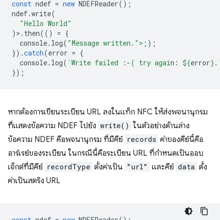
const
ndef
=
new
NDEFReader
();
ndef
.
write
(
"Hello World"
)>.
then
(()
=
{
console
.
log
(
"Message written.">;
);
}).
catch
(
error
=
{
console
.
log
(
`Write failed :-( try agai
n: 
${
error
}
.
});
หากต้องการเขียนระเบียน URL ลงในแท็ก NFC ให้ส่งพจนานุกรม
ที่แสดงข้อความ NDEF ไปยัง
write()
ในตัวอย่างด้านล่าง
ข้อความ NDEF คือพจนานุกรม ที่มีคีย์
records
ค่าของคีย์นี้คือ
อาร์เรย์ของระเบียน ในกรณีนี้คือระเบียน URL ที่กำหนดเป็นออบ
เจ็กต์ที่มีคีย์
recordType
ตั้งค่าเป็น
"url"
และคีย์
data
ตั้ง
ค่าเป็นสตริง URL
const
ndef
=
new
NDEFReader
();