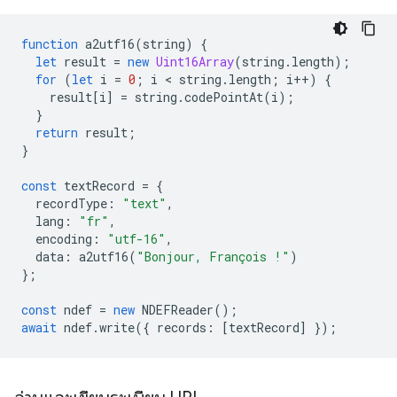
function
a2utf16
(
string
)
{
let
result
=
new
Uint16Array
(
string
.
length
);
for
(
let
i
=
0
;
i
 < 
string
.
length
;
i
++
)
{
result
[
i
]
=
string
.
codePointAt
(
i
);
}
return
result
;
}
const
textRecord
=
{
recordType
:
"text"
,
lang
:
"fr"
,
encoding
:
"utf-16"
,
data
:
a2utf16
(
"Bonjour, François !"
)
};
const
ndef
=
new
NDEFReader
();
await
ndef
.
write
({
records
:
[
textRecord
]
});