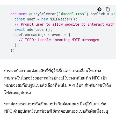
document
.
querySelector
(
"#scanButton"
).
onclick
=
>
a
const
ndef
=
new
NDEFReader
();
// Prompt user to allow website to interact with
await
ndef
.
scan
();
ndef
.
onreading
>
=
event
=
{
// TODO: Handle incoming NDEF messages.
};
};
การรวมข้อความแจ้งขอสิทธิ์ที่ผู้ใช้เริ่มและ การเคลื่อนไหวทาง
กายภาพในโลกจริงของการนำอุปกรณ์ไปวางเหนือแท็ก NFC เป้า
หมายจะสะท้อนรูปแบบตัวเลือกที่พบใน API อื่นๆ สำหรับการเข้าถึง
ไฟล์และอุปกรณ์
หากต้องการสแกนหรือเขียน หน้าเว็บต้องแสดงเมื่อผู้ใช้แตะแท็ก
NFC ด้วยอุปกรณ์ เบราว์เซอร์ใช้การตอบสนองแบบสัมผัสเพื่อระบุ