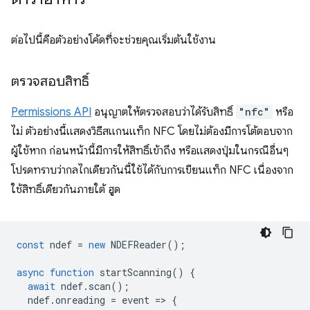
ต่อไปนี้คือตัวอย่างโค้ดที่จะช่วยคุณเริ่มต้นใช้งาน
ตรวจสอบสิทธิ์
Permissions API
อนุญาตให้ตรวจสอบว่าได้รับสิทธิ์
"nfc"
หรือ
ไม่ ตัวอย่างนี้แสดงวิธีสแกนแท็ก NFC โดยไม่ต้องมีการโต้ตอบจาก
ผู้ใช้หาก ก่อนหน้านี้มีการให้สิทธิ์เข้าถึง หรือแสดงปุ่มในกรณีอื่นๆ
โปรดทราบว่ากลไกเดียวกันนี้ใช้ได้กับการเขียนแท็ก NFC เนื่องจาก
ใช้สิทธิ์เดียวกันภายใต้ ฮูด
const
ndef
=
new
NDEFReader
();
async
function
startScanning
()
{
await
ndef
.
scan
();
ndef
.
onreading
=
event
=
>
{