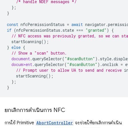
/* handle NDEF messages */
};
}
const
nfcPermissionStatus
=
await
navigator
.
permissi
if
(
nfcPermissionStatus
.
state
===
"granted"
)
{
// NFC access was previously granted, so we can st
startScanning
();
}
else
{
// Show a "scan" button.
document
.
querySelector
(
"#scanButton"
).
style
.
displa
docum>ent
.
querySelector
(
"#scanButton"
).
onclick
=
e
// Prompt user to allow UA to send and receive 
startScanning
();
};
}
ยกเลิกการดำเนินการ NFC
การใช้ Primitive
AbortController
จะช่วยให้ยกเลิกการดำเนิน