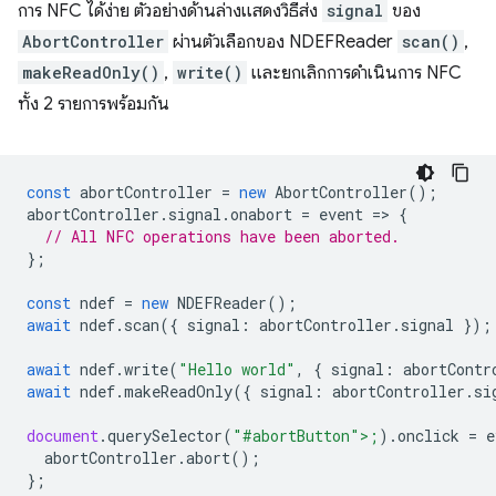
การ NFC ได้ง่าย ตัวอย่างด้านล่างแสดงวิธีส่ง
signal
ของ
AbortController
ผ่านตัวเลือกของ NDEFReader
scan()
,
makeReadOnly()
,
write()
และยกเลิกการดำเนินการ NFC
ทั้ง 2 รายการพร้อมกัน
const
abortController
=
new
AbortController
();
abortController
.
signal
.
onabort
=
event
=
>
{
// All NFC operations have been aborted.
};
const
ndef
=
new
NDEFReader
();
await
ndef
.
scan
({
signal
:
abortController
.
signal
});
await
ndef
.
write
(
"Hello world"
,
{
signal
:
abortContr
await
ndef
.
makeReadOnly
({
signal
:
abortController
.
si
document
.
querySelector
(
"#abortButton">;
).
onclick
=
e
abortCon
troller
.
abort
();
};