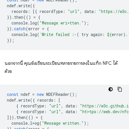
ndef
.
write
({
records
:
[{
recordType
:
"url"
,
data
:
"https://w3c.
}).
then
(()
=
{
console
.
log
(
"Message wri>tten."
);
}).
catch
(
error
=
{
console
.
log
(
`Write failed :-
( try again: 
${
error
}
.
});
นอกจากนี้ คุณยังเขียนระเบียนหลายรายการลงในแท็ก NFC ได้
ด้วย
const
ndef
=
new
NDEFReader
();
ndef
.
write
({
records
:
[
{
recordType
:
"url"
,
data
:
"https://w3c.github.i
{
recordType
:
"url"
,
data
:
"ht>tps://web.dev/nfc
]}).
then
(()
=
{
console
.
l>og
(
"Message written."
);
}).
catch
(
error
=
{