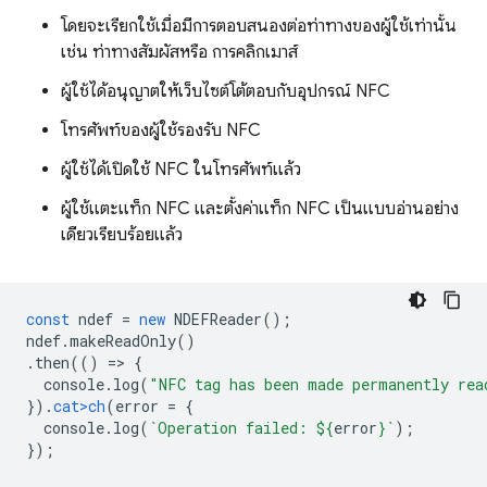
โดยจะเรียกใช้เมื่อมีการตอบสนองต่อท่าทางของผู้ใช้เท่านั้น
เช่น ท่าทางสัมผัสหรือ การคลิกเมาส์
ผู้ใช้ได้อนุญาตให้เว็บไซต์โต้ตอบกับอุปกรณ์ NFC
โทรศัพท์ของผู้ใช้รองรับ NFC
ผู้ใช้ได้เปิดใช้ NFC ในโทรศัพท์แล้ว
ผู้ใช้แตะแท็ก NFC และตั้งค่าแท็ก NFC เป็นแบบอ่านอย่าง
เดียวเรียบร้อยแล้ว
const
ndef
=
new
NDEFReader
();
ndef
.
makeReadOnly
()
.
then
(()
=
>
{
console
.
log
(
"NFC tag has been made permanently rea
}).
cat>ch
(
error
=
{
console
.
log
(
`Operation failed: 
${
erro
r
}
`
);
});