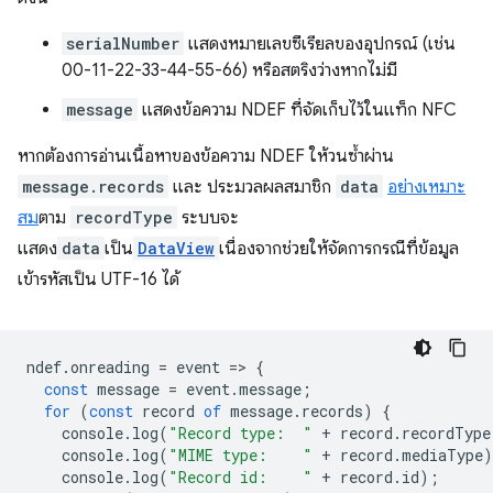
serialNumber
แสดงหมายเลขซีเรียลของอุปกรณ์ (เช่น
00-11-22-33-44-55-66) หรือสตริงว่างหากไม่มี
message
แสดงข้อความ NDEF ที่จัดเก็บไว้ในแท็ก NFC
หากต้องการอ่านเนื้อหาของข้อความ NDEF ให้วนซ้ำผ่าน
message.records
และ ประมวลผลสมาชิก
data
อย่างเหมาะ
สม
ตาม
recordType
ระบบจะ
แสดง
data
เป็น
DataView
เนื่องจากช่วยให้จัดการกรณีที่ข้อมูล
เข้ารหัสเป็น UTF-16 ได้
ndef
.
onreading
=
event
=
>
{
const
message
=
event
.
message
;
for
(
const
record
of
message
.
records
)
{
console
.
log
(
"Record type:  "
+
record
.
recordType
console
.
log
(
"MIME type:    "
+
record
.
mediaType
)
console
.
log
(
"Record id:    "
+
record
.
id
);