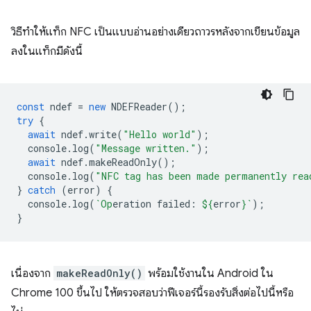
วิธีทำให้แท็ก NFC เป็นแบบอ่านอย่างเดียวถาวรหลังจากเขียนข้อมูล
ลงในแท็กมีดังนี้
const
ndef
=
new
NDEFReader
();
try
{
await
ndef
.
write
(
"Hello world"
);
console
.
log
(
"Message written."
);
await
ndef
.
makeReadOnly
();
console
.
log
(
"NFC tag has been made permanently rea
}
catch
(
error
)
{
console
.
log
(
`Op
eration failed: 
${
error
}
`
);
}
เนื่องจาก
makeReadOnly()
พร้อมใช้งานใน Android ใน
Chrome 100 ขึ้นไป ให้ตรวจสอบว่าฟีเจอร์นี้รองรับสิ่งต่อไปนี้หรือ