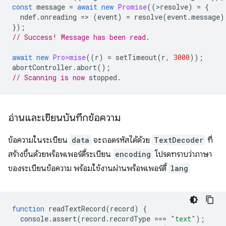
const
message
=
await
new
Promise
((
>
resolve
)
=
{
ndef
.
onreading
=
>
(
event
)
=
resolve
(
event
.
message
)
});
// Success! Message has been read.
await
new
Pro>mise
((
r
)
=
setTimeout
(
r
,
3000
));
abortController
.
abort
();
// Scanning is now
อ่านและเขียนบันทึกข้อความ
ข้อความในระเบียน
data
จะถอดรหัสได้ด้วย
TextDecoder
ที่
สร้างขึ้นด้วยพร็อพเพอร์ตี้ระเบียน
encoding
โปรดทราบว่าภาษา
ของระเบียนข้อความ พร้อมใช้งานผ่านพร็อพเพอร์ตี้
lang
function
readTextRecord
(
record
)
{
console
.
assert
(
record
.
recordType
===
"text"
);