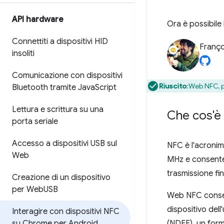
API hardware
Ora è possibile
Connettiti a dispositivi HID
Franço
insoliti
Comunicazione con dispositivi
Riuscito
:Web NFC, p
Bluetooth tramite Java
Script
Lettura e scrittura su una
Che cos'
porta seriale
Accesso a dispositivi USB sul
NFC è l'acronim
Web
MHz e consente 
trasmissione fin
Creazione di un dispositivo
per Web
USB
Web NFC consent
dispositivo dell
Interagire con dispositivi NFC
su Chrome per Android
(NDEF), un form