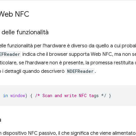
e Web NFC
delle funzionalità
elle funzionalità per l'hardware è diverso da quello a cui prob
EFReader
indica che il browser supporta Web NFC, ma non se
articolare, se l'hardware non è presente, la promessa restituit
rò i dettagli quando descriverò
NDEFReader
.
'
in
window
)
{
/* Scan and write NFC ta
gs */
}
a
 dispositivo NFC passivo, il che significa che viene alimentat