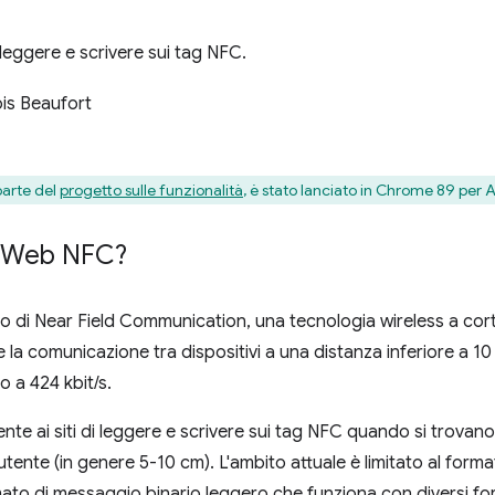
 leggere e scrivere sui tag NFC.
is Beaufort
arte del
progetto sulle funzionalità
, è stato lanciato in Chrome 89 per 
è Web NFC?
o di Near Field Communication, una tecnologia wireless a cor
la comunicazione tra dispositivi a una distanza inferiore a 10
o a 424 kbit/s.
e ai siti di leggere e scrivere sui tag NFC quando si trovano
'utente (in genere 5-10 cm). L'ambito attuale è limitato al for
ato di messaggio binario leggero che funziona con diversi for