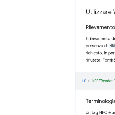
Utilizzar
Rilevamento 
Il rilevamento d
presenza di
ND
richiesto. In p
rifiutata. Forni
if
(
'NDEFReader
Terminologi
Un tag NFC è un