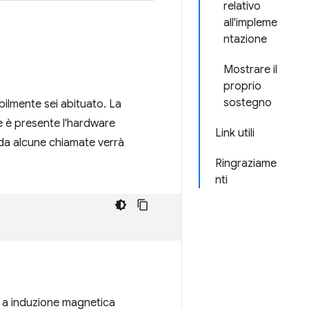
relativo
all'impleme
ntazione
Mostrare il
proprio
sostegno
abilmente sei abituato. La
 è presente l'hardware
Link utili
a da alcune chiamate verrà
Ringraziame
nti
o a induzione magnetica