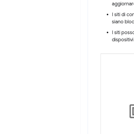
aggiornare
I siti di 
siano bloc
I siti poss
dispositiv