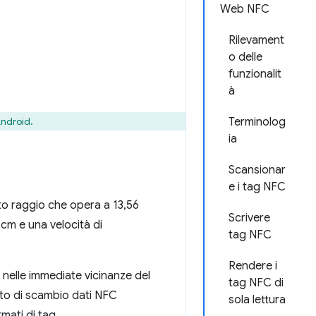
Web NFC
Rilevament
o delle
funzionalit
à
Android.
Terminolog
ia
Scansionar
e i tag NFC
to raggio che opera a 13,56
Scrivere
 cm e una velocità di
tag NFC
Rendere i
 nelle immediate vicinanze del
tag NFC di
mato di scambio dati NFC
sola lettura
mati di tag.