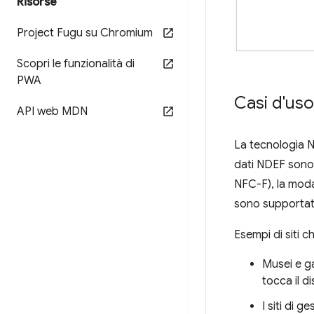
Risorse
Project Fugu su Chromium
Scopri le funzionalità di
PWA
Casi d'uso
API web MDN
La tecnologia NF
dati NDEF sono p
NFC-F), la moda
sono supportat
Esempi di siti 
Musei e ga
tocca il d
I siti di 