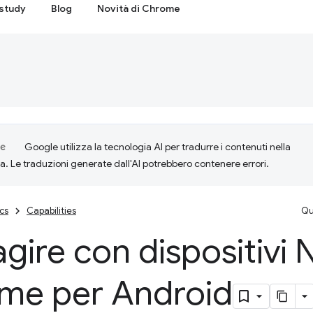
study
Blog
Novità di Chrome
Google utilizza la tecnologia AI per tradurre i contenuti nella
ta. Le traduzioni generate dall'AI potrebbero contenere errori.
cs
Capabilities
Qu
agire con dispositivi
me per Android