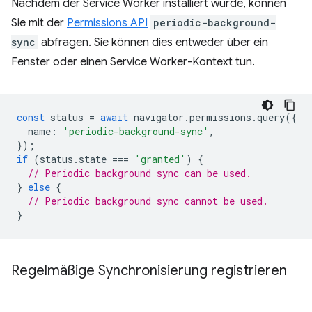
Nachdem der Service Worker installiert wurde, können
Sie mit der
Permissions API
periodic-background-
sync
abfragen. Sie können dies entweder über ein
Fenster oder einen Service Worker-Kontext tun.
const
status
=
await
navigator
.
permissions
.
query
({
name
:
'periodic-background-sync'
,
});
if
(
status
.
state
===
'granted'
)
{
// Periodic background sync can be used.
}
else
{
// Periodic background sync cannot be used.
}
Regelmäßige Synchronisierung registrieren