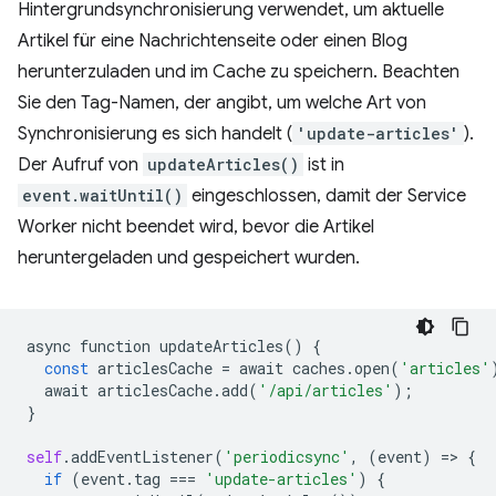
Hintergrundsynchronisierung verwendet, um aktuelle
Artikel für eine Nachrichtenseite oder einen Blog
herunterzuladen und im Cache zu speichern. Beachten
Sie den Tag-Namen, der angibt, um welche Art von
Synchronisierung es sich handelt (
'update-articles'
).
Der Aufruf von
updateArticles()
ist in
event.waitUntil()
eingeschlossen, damit der Service
Worker nicht beendet wird, bevor die Artikel
heruntergeladen und gespeichert wurden.
async
function
updateArticles
()
{
const
articlesCache
=
await
caches
.
open
(
'articles'
await
articlesCache
.
add
(
'/api/articles'
);
}
self
.
addEventListener
(
'periodicsync'
,
(
event
)
=
>
{
if
(
event
.
tag
===
'update-articles'
)
{