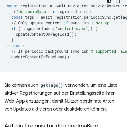
const
registration
=
await
navigator
.
serviceWorker
.
re
if
(
'periodicSync'
in
registration
)
{
const
tags
=
await
registration
.
periodicSync
.
getTa
//
Only
update
content
if
sync
isn
't set up.
if
(
!
tags
.
includes
(
'content-sync'
))
{
updateContentOnPageLoad
();
}
}
else
{
//
If
periodic
background
sync
isn
't supported, al
updateContentOnPageLoad
();
}
Sie können auch
getTags()
verwenden, um eine Liste
aktiver Registrierungen auf der Einstellungsseite Ihrer
Web-App anzuzeigen, damit Nutzer bestimmte Arten
von Updates aktivieren oder deaktivieren können.
Auf ein Ereignis für die regelmäßige