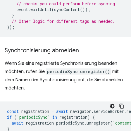
// checks you could perform before syncing.
event
.
waitUntil
(
syncContent
());
}
// Other logic for different tags as needed.
});
Synchronisierung abmelden
Wenn Sie eine registrierte Synchronisierung beenden
möchten, rufen Sie
periodicSync.unregister()
mit
dem Namen der Synchronisierung auf, die Sie abmelden
möchten.
const
registration
=
await
navigator
.
serviceWorker
.
re
if
(
'periodicSync'
in
registration
)
{
await
registration
.
periodicSync
.
unregister
(
'conten
}