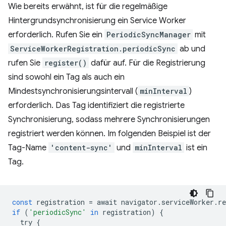
Wie bereits erwähnt, ist für die regelmäßige
Hintergrundsynchronisierung ein Service Worker
erforderlich. Rufen Sie ein
PeriodicSyncManager
mit
ServiceWorkerRegistration.periodicSync
ab und
rufen Sie
register()
dafür auf. Für die Registrierung
sind sowohl ein Tag als auch ein
Mindestsynchronisierungsintervall (
minInterval
)
erforderlich. Das Tag identifiziert die registrierte
Synchronisierung, sodass mehrere Synchronisierungen
registriert werden können. Im folgenden Beispiel ist der
Tag-Name
'content-sync'
und
minInterval
ist ein
Tag.
const
registration
=
await
navigator
.
serviceWorker
.
re
if
(
'periodicSync'
in
registration
)
{
try
{