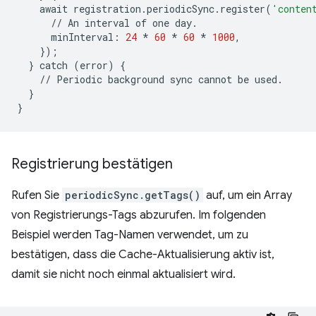
await
registration
.
periodicSync
.
register
(
'conten
//
An
interval
of
one
day
.
minInterval
:
24
*
60
*
60
*
1000
,
});
}
catch
(
error
)
{
//
Periodic
background
sync
cannot
be
used
.
}
}
Registrierung bestätigen
Rufen Sie
periodicSync.getTags()
auf, um ein Array
von Registrierungs-Tags abzurufen. Im folgenden
Beispiel werden Tag-Namen verwendet, um zu
bestätigen, dass die Cache-Aktualisierung aktiv ist,
damit sie nicht noch einmal aktualisiert wird.