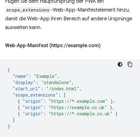
Fügen Sie dem Hauptursprung der PWA ein
scope_extensions
-Web-App-Manifestelement hinzu,
damit die Web-App ihren Bereich auf andere Ursprünge
ausweiten kann.
Web-App-Manifest (https:
/
/
example
.
com)
{
"name"
:
"Example"
,
"display"
:
"standalone"
,
"start_url"
:
"/index.html"
,
"scope_extensions"
:
[
{
"origin"
:
"https://*.example.com"
},
{
"origin"
:
"https://example.co.uk"
},
{
"origin"
:
"https://*.example.co.uk"
}
]
}