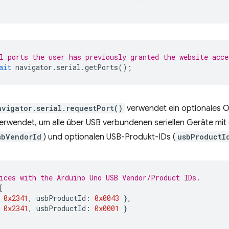
l ports the user has previously granted the website acce
ait
navigator
.
serial
.
getPorts
();
avigator.serial.requestPort()
verwendet ein optionales Obje
rwendet, um alle über USB verbundenen seriellen Geräte mit 
sbVendorId
) und optionalen USB-Produkt-IDs (
usbProductI
ices with the Arduino Uno USB Vendor/Product IDs.
[
0x2341
,
usbProductId
:
0x0043
},
0x2341
,
usbProductId
:
0x0001
}