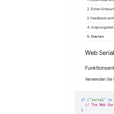
2. Ersten Entwurf
3. Feedback ein
4. Ursprungstest
5. Starten
Web Seria
Funktionser
Verwenden Sie F
if
(
"serial"
in
// The Web Ser
}