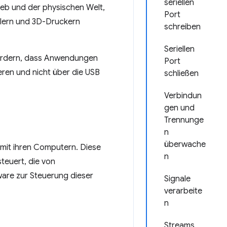
seriellen
eb und der physischen Welt,
Port
llern und 3D-Druckern
schreiben
Seriellen
fordern, dass Anwendungen
Port
ieren und nicht über die USB
schließen
Verbindun
gen und
Trennunge
n
überwache
 mit ihren Computern. Diese
n
teuert, die von
ware zur Steuerung dieser
Signale
verarbeite
n
Streams