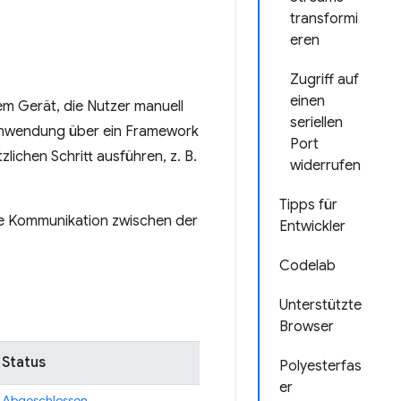
transformi
eren
Zugriff auf
einen
m Gerät, die Nutzer manuell
seriellen
n Anwendung über ein Framework
Port
lichen Schritt ausführen, z. B.
widerrufen
Tipps für
ekte Kommunikation zwischen der
Entwickler
Codelab
Unterstützte
Browser
Status
Polyesterfas
er
Abgeschlossen