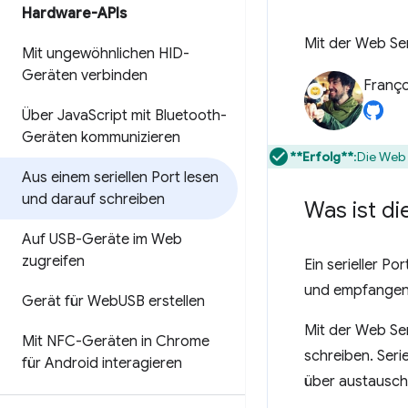
Hardware-APIs
Mit der Web Ser
Mit ungewöhnlichen HID-
Geräten verbinden
Franço
Über Java
Script mit Bluetooth-
Geräten kommunizieren
**Erfolg**
:Die Web S
Aus einem seriellen Port lesen
und darauf schreiben
Was ist di
Auf USB-Geräte im Web
zugreifen
Ein serieller Po
und empfangen
Gerät für Web
USB erstellen
Mit der Web Ser
Mit NFC-Geräten in Chrome
schreiben. Seri
für Android interagieren
über austauschb