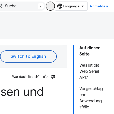
/
Anmelden
Auf dieser
Seite
Was ist die
Web Serial
War das hilfreich?
API?
lesen und
Vorgeschlag
ene
Anwendung
sfälle