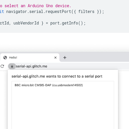
o select an Arduino Uno device.
it
navigator
.
serial
.
requestPort
({
filters
});
ctId
,
usbVendorId
}
=
port
.
getInfo
();