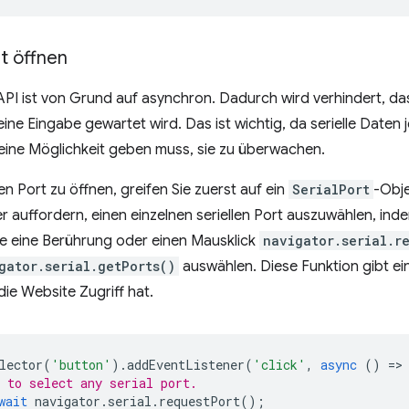
rt öffnen
API ist von Grund auf asynchron. Dadurch wird verhindert, das
eine Eingabe gewartet wird. Das ist wichtig, da serielle Date
eine Möglichkeit geben muss, sie zu überwachen.
en Port zu öffnen, greifen Sie zuerst auf ein
SerialPort
-Obje
 auffordern, einen einzelnen seriellen Port auszuwählen, inde
ie eine Berührung oder einen Mausklick
navigator.serial.r
gator.serial.getPorts()
auswählen. Diese Funktion gibt eine
die Website Zugriff hat.
lector
(
'button'
).
addEventListener
(
'click'
,
async
()
=
>
 to select any serial port.
wait
navigator
.
serial
.
requestPort
();