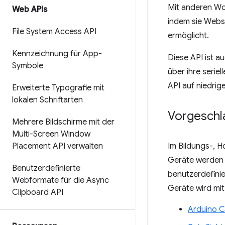
Mit anderen Wo
Web APIs
indem sie Websi
File System Access API
ermöglicht.
Kennzeichnung für App-
Diese API ist a
Symbole
über ihre serie
API auf niedrig
Erweiterte Typografie mit
lokalen Schriftarten
Vorgeschl
Mehrere Bildschirme mit der
Multi-Screen Window
Placement API verwalten
Im Bildungs-, H
Geräte werden h
Benutzerdefinierte
benutzerdefinie
Webformate für die Async
Geräte wird mit
Clipboard API
Arduino C