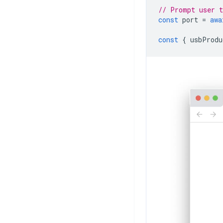
// Prompt user t
const
port
=
awa
const
{
usbProdu