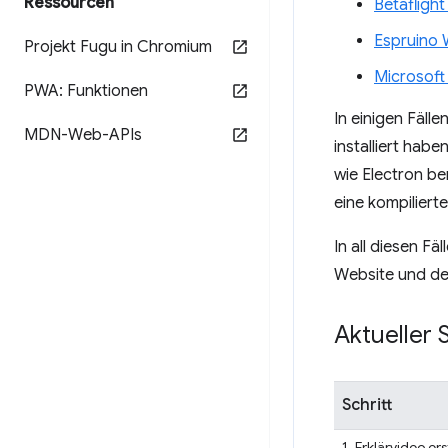
Ressourcen
Betafligh
Espruino 
Projekt Fugu in Chromium
Microsof
PWA: Funktionen
In einigen Fäl
MDN-Web-APIs
installiert hab
wie Electron ber
eine kompilier
In all diesen F
Website und dem
Aktueller 
Schritt
1. Erklärvideo ers