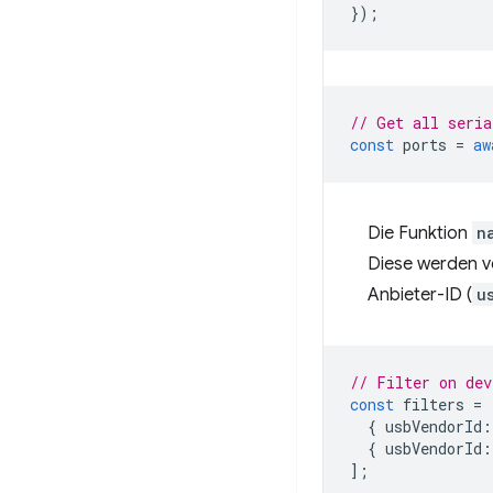
});
// Get all seria
const
ports
=
aw
Die Funktion
n
Diese werden ve
Anbieter-ID (
u
// Filter on dev
const
filters
=
{
usbVendorId
:
{
usbVendorId
:
];