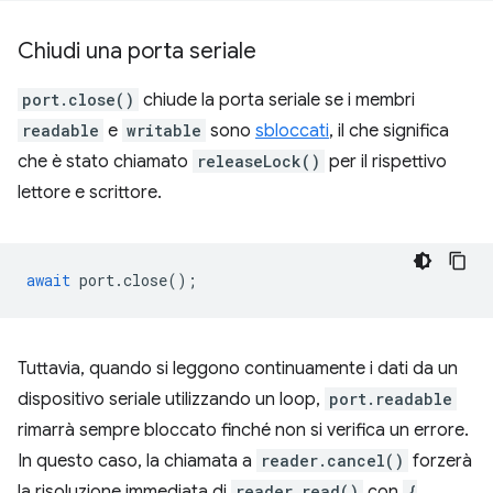
Chiudi una porta seriale
port.close()
chiude la porta seriale se i membri
readable
e
writable
sono
sbloccati
, il che significa
che è stato chiamato
releaseLock()
per il rispettivo
lettore e scrittore.
await
port
.
close
();
Tuttavia, quando si leggono continuamente i dati da un
dispositivo seriale utilizzando un loop,
port.readable
rimarrà sempre bloccato finché non si verifica un errore.
In questo caso, la chiamata a
reader.cancel()
forzerà
la risoluzione immediata di
reader.read()
con
{