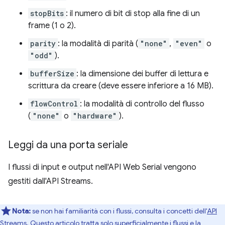
stopBits
: il numero di bit di stop alla fine di un
frame (1 o 2).
parity
: la modalità di parità (
"none"
,
"even"
o
"odd"
).
bufferSize
: la dimensione dei buffer di lettura e
scrittura da creare (deve essere inferiore a 16 MB).
flowControl
: la modalità di controllo del flusso
(
"none"
o
"hardware"
).
Leggi da una porta seriale
I flussi di input e output nell'API Web Serial vengono
gestiti dall'API Streams.
Nota:
se non hai familiarità con i flussi, consulta i concetti dell'
API
Streams
. Questo articolo tratta solo superficialmente i flussi e la