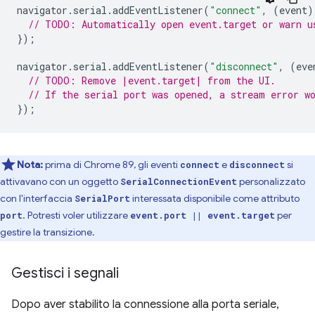
navigator
.
serial
.
addEventListener
(
"connect"
,
(
event
)
// TODO: Automatically open event.target or warn u
});
navigator
.
serial
.
addEventListener
(
"disconnect"
,
(
eve
// TODO: Remove |event.target| from the UI.
// If the serial port was opened, a stream error w
});
Nota:
prima di Chrome 89, gli eventi
e
si
connect
disconnect
attivavano con un oggetto
personalizzato
SerialConnectionEvent
con l'interfaccia
interessata disponibile come attributo
SerialPort
. Potresti voler utilizzare
per
port
event.port || event.target
gestire la transizione.
Gestisci i segnali
Dopo aver stabilito la connessione alla porta seriale,