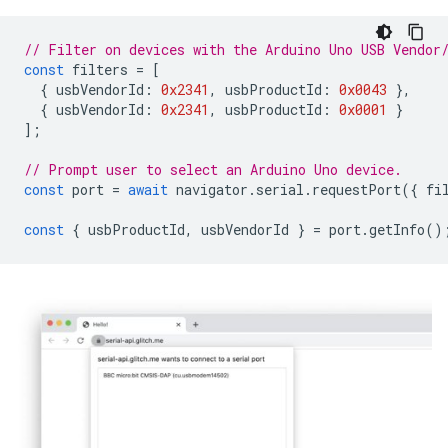
// Filter on devices with the Arduino Uno USB Vendor
const
filters
=
[
{
usbVendorId
:
0x2341
,
usbProductId
:
0x0043
},
{
usbVendorId
:
0x2341
,
usbProductId
:
0x0001
}
];
// Prompt user to select an Arduino Uno device.
const
port
=
await
navigator
.
serial
.
requestPort
({
fi
const
{
usbProductId
,
usbVendorId
}
=
port
.
getInfo
()