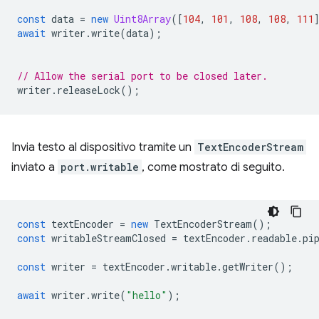
const
data
=
new
Uint8Array
([
104
,
101
,
108
,
108
,
111
await
writer
.
write
(
data
);
// Allow the serial port to be closed later.
writer
.
releaseLock
();
Invia testo al dispositivo tramite un
TextEncoderStream
inviato a
port.writable
, come mostrato di seguito.
const
textEncoder
=
new
TextEncoderStream
();
const
writableStreamClosed
=
textEncoder
.
readable
.
pi
const
writer
=
textEncoder
.
writable
.
getWriter
();
await
writer
.
write
(
"hello"
);