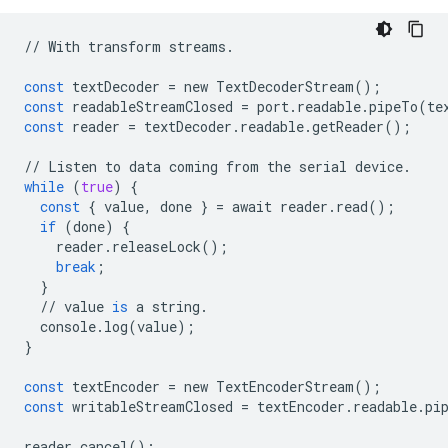
//
With
transform
streams
.
const
textDecoder
=
new
TextDecoderStream
();
const
readableStreamClosed
=
port
.
readable
.
pipeTo
(
te
const
reader
=
textDecoder
.
readable
.
getReader
();
//
Listen
to
data
coming
from
the
serial
device
.
while
(
true
)
{
const
{
value
,
done
}
=
await
reader
.
read
();
if
(
done
)
{
reader
.
releaseLock
();
break
;
}
//
value
is
a
string
.
console
.
log
(
value
);
}
const
textEncoder
=
new
TextEncoderStream
();
const
writableStreamClosed
=
textEncoder
.
readable
.
pi
reader
.
cancel
();