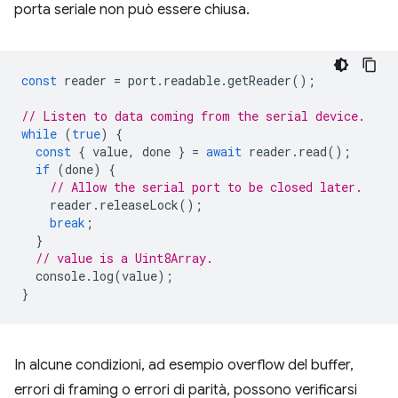
porta seriale non può essere chiusa.
const
reader
=
port
.
readable
.
getReader
();
// Listen to data coming from the serial device.
while
(
true
)
{
const
{
value
,
done
}
=
await
reader
.
read
();
if
(
done
)
{
// Allow the serial port to be closed later.
reader
.
releaseLock
();
break
;
}
// value is a Uint8Array.
console
.
log
(
value
);
}
In alcune condizioni, ad esempio overflow del buffer,
errori di framing o errori di parità, possono verificarsi