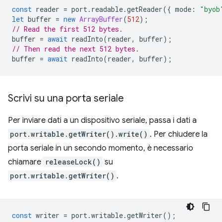
const
reader
=
port
.
readable
.
getReader
({
mode
:
"byob
let
buffer
=
new
ArrayBuffer
(
512
);
// Read the first 512 bytes.
buffer
=
await
readInto
(
reader
,
buffer
);
// Then read the next 512 bytes.
buffer
=
await
readInto
(
reader
,
buffer
);
Scrivi su una porta seriale
Per inviare dati a un dispositivo seriale, passa i dati a
port.writable.getWriter().write()
. Per chiudere la
porta seriale in un secondo momento, è necessario
chiamare
releaseLock()
su
port.writable.getWriter()
.
const
writer
=
port
.
writable
.
getWriter
();