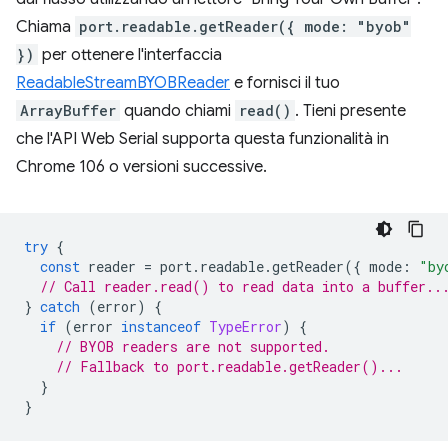
Chiama
port.readable.getReader({ mode: "byob"
})
per ottenere l'interfaccia
ReadableStreamBYOBReader
e fornisci il tuo
ArrayBuffer
quando chiami
read()
. Tieni presente
che l'API Web Serial supporta questa funzionalità in
Chrome 106 o versioni successive.
try
{
const
reader
=
port
.
readable
.
getReader
({
mode
:
"by
// Call reader.read() to read data into a buffer..
}
catch
(
error
)
{
if
(
error
instanceof
TypeError
)
{
// BYOB readers are not supported.
// Fallback to port.readable.getReader()...
}
}