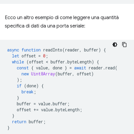
Ecco un altro esempio di come leggere una quantità
specifica di dati da una porta seriale:
async
function
readInto
(
reader
,
buffer
)
{
let
offset
=
0
;
while
(
offset
 < 
buffer
.
byteLength
)
{
const
{
value
,
done
}
=
await
reader
.
read
(
new
Uint8Array
(
buffer
,
offset
)
);
if
(
done
)
{
break
;
}
buffer
=
value
.
buffer
;
offset
+=
value
.
byteLength
;
}
return
buffer
;
}