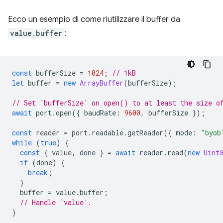
Ecco un esempio di come riutilizzare il buffer da
value.buffer
:
const
bufferSize
=
1024
;
// 1kB
let
buffer
=
new
ArrayBuffer
(
bufferSize
);
// Set `bufferSize` on open() to at least the size o
await
port
.
open
({
baudRate
:
9600
,
bufferSize
});
const
reader
=
port
.
readable
.
getReader
({
mode
:
"byob
while
(
true
)
{
const
{
value
,
done
}
=
await
reader
.
read
(
new
Uint
if
(
done
)
{
break
;
}
buffer
=
value
.
buffer
;
// Handle `value`.
}