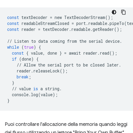
const
textDecoder
=
new
TextDecoderStream
();
const
readableStreamClosed
=
port
.
readable
.
pipeTo
(
te
const
reader
=
textDecoder
.
readable
.
getReader
();
//
Listen
to
data
coming
from
the
serial
device
.
while
(
true
)
{
const
{
value
,
done
}
=
await
reader
.
read
();
if
(
done
)
{
//
Allow
the
serial
port
to
be
closed
later
.
reader
.
releaseLock
();
break
;
}
//
value
is
a
string
.
console
.
log
(
value
);
}
Puoi controllare l'allocazione della memoria quando leggi
dal flusso utilizzando un lettore "Bring Your Own Buffer".