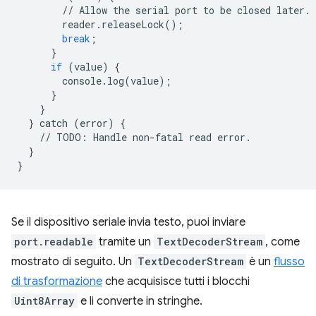
//
Allow
the
serial
port
to
be
closed
later
.
reader
.
releaseLock
();
break
;
}
if
(
value
)
{
console
.
log
(
value
);
}
}
}
catch
(
error
)
{
//
TODO
:
Handle
non
-
fatal
read
error
.
}
}
Se il dispositivo seriale invia testo, puoi inviare
port.readable
tramite un
TextDecoderStream
, come
mostrato di seguito. Un
TextDecoderStream
è un
flusso
di trasformazione
che acquisisce tutti i blocchi
Uint8Array
e li converte in stringhe.