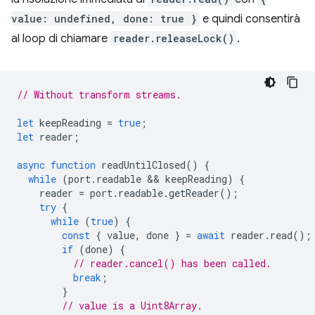
value: undefined, done: true }
e quindi consentirà
al loop di chiamare
reader.releaseLock()
.
// Without transform streams.
let
keepReading
=
true
;
let
reader
;
async
function
readUntilClosed
()
{
while
(
port
.
readable
 && 
keepReading
)
{
reader
=
port
.
readable
.
getReader
();
try
{
while
(
true
)
{
const
{
value
,
done
}
=
await
reader
.
read
();
if
(
done
)
{
// reader.cancel() has been called.
break
;
}
// value is a Uint8Array.