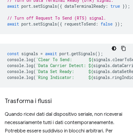
// Turn on Data Terminal Ready (DTR) signal.
await
port
.
setSignals
({
dataTerminalReady
:
true
});
// Turn off Request To Send (RTS) signal.
await
port
.
setSignals
({
requestToSend
:
false
});
const
signals
=
await
port
.
getSignals
();
console
.
log
(
`Clear To Send:       
${
signals
.
clearToS
console
.
log
(
`Data Carrier Detect: 
${
signals
.
dataCarr
console
.
log
(
`Data Set Ready:      
${
signals
.
dataSetR
console
.
log
(
`Ring Indicator:      
${
signals
.
ringIndi
Trasforma i flussi
Quando ricevi dati dal dispositivo seriale, non riceverai
necessariamente tutti i dati contemporaneamente.
Potrebbe essere suddiviso in blocchi arbitrari. Per