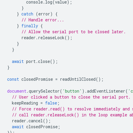
console
.
log
(
value
);
}
}
catch
(
error
)
{
// Handle error...
}
finally
{
// Allow the serial port to be closed later.
reader
.
releaseLock
();
}
}
await
port
.
close
();
}
const
closedPromise
=
readUntilClosed
();
document
.
querySelector
(
'button'
).
addEventListener
(
'c
// User clicked a button to close the serial port.
keepReading
=
false
;
// Force reader.read() to resolve immediately and 
// call reader.releaseLock() in the loop example a
reader
.
cancel
();
await
closedPromise
;
});