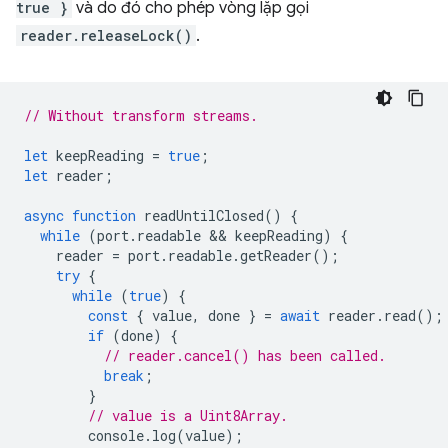
true }
và do đó cho phép vòng lặp gọi
reader.releaseLock()
.
// Without transform streams.
let
keepReading
=
true
;
let
reader
;
async
function
readUntilClosed
()
{
while
(
port
.
readable
 && 
keepReading
)
{
reader
=
port
.
readable
.
getReader
();
try
{
while
(
true
)
{
const
{
value
,
done
}
=
await
reader
.
read
();
if
(
done
)
{
// reader.cancel() has been called.
break
;
}
// value is a Uint8Array.
console
.
log
(
value
);