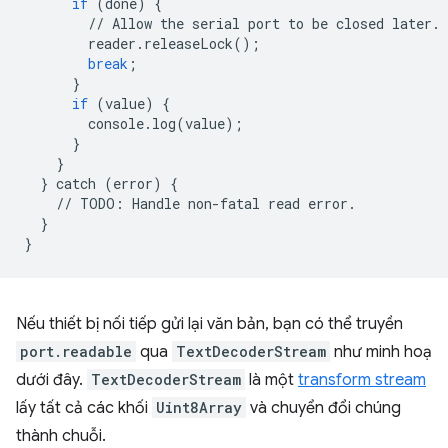
if
(
done
)
{
//
Allow
the
serial
port
to
be
closed
later
.
reader
.
releaseLock
();
break
;
}
if
(
value
)
{
console
.
log
(
value
);
}
}
}
catch
(
error
)
{
//
TODO
:
Handle
non
-
fatal
read
error
.
}
}
Nếu thiết bị nối tiếp gửi lại văn bản, bạn có thể truyền
port.readable
qua
TextDecoderStream
như minh hoạ
dưới đây.
TextDecoderStream
là một
transform stream
lấy tất cả các khối
Uint8Array
và chuyển đổi chúng
thành chuỗi.