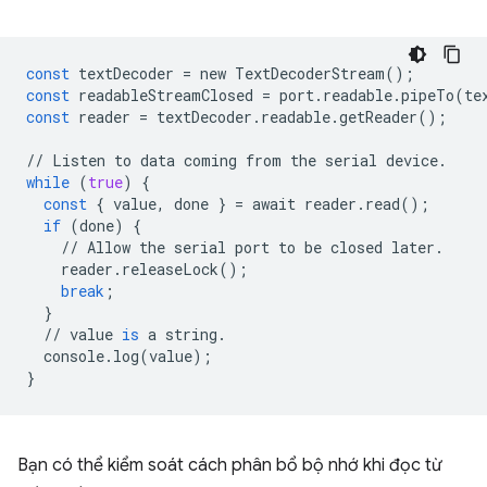
const
textDecoder
=
new
TextDecoderStream
();
const
readableStreamClosed
=
port
.
readable
.
pipeTo
(
te
const
reader
=
textDecoder
.
readable
.
getReader
();
//
Listen
to
data
coming
from
the
serial
device
.
while
(
true
)
{
const
{
value
,
done
}
=
await
reader
.
read
();
if
(
done
)
{
//
Allow
the
serial
port
to
be
closed
later
.
reader
.
releaseLock
();
break
;
}
//
value
is
a
string
.
console
.
log
(
value
);
}
Bạn có thể kiểm soát cách phân bổ bộ nhớ khi đọc từ