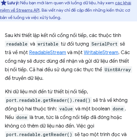
Lưu ý:
Nếu bạn mới làm quen với luồng dữ liệu, hãy xem
các khái
niệm về Streams API
. Bài viết này chỉ đề cập đến những kiến thức cơ
bản về luồng và việc xử lý luồng.
Sau khi thiết lập kết nối cổng nối tiếp, các thuộc tính
readable
và
writable
từ đối tượng
SerialPort
sẽ
trả về một
ReadableStream
và một
WritableStream
. Các
cổng này sẽ được dùng để nhận và gửi dữ liệu đến thiết
bị nối tiếp. Cả hai đều sử dụng các thực thể
Uint8Array
để truyền dữ liệu.
Khi dữ liệu mới đến từ thiết bị nối tiếp,
port.readable.getReader().read()
sẽ trả về không
đồng bộ hai thuộc tính:
value
và một boolean
done
.
Nếu
done
là true, tức là cổng nối tiếp đã đóng hoặc
không có thêm dữ liệu nào đến. Việc gọi
port.readable.getReader()
sẽ tạo một trình đọc và