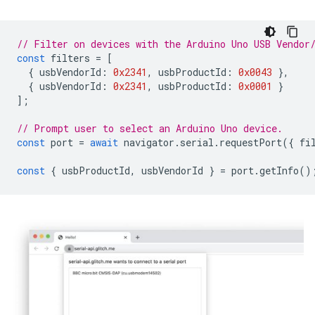
// Filter on devices with the Arduino Uno USB Vendor
const
filters
=
[
{
usbVendorId
:
0x2341
,
usbProductId
:
0x0043
},
{
usbVendorId
:
0x2341
,
usbProductId
:
0x0001
}
];
// Prompt user to select an Arduino Uno device.
const
port
=
await
navigator
.
serial
.
requestPort
({
fi
const
{
usbProductId
,
usbVendorId
}
=
port
.
getInfo
()