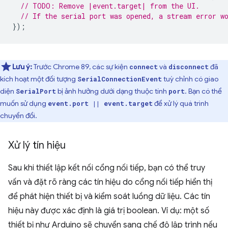
// TODO: Remove |event.target| from the UI.
// If the serial port was opened, a stream error w
});
Lưu ý:
Trước Chrome 89, các sự kiện
và
đã
connect
disconnect
kích hoạt một đối tượng
tuỳ chỉnh có giao
SerialConnectionEvent
diện
bị ảnh hưởng dưới dạng thuộc tính
. Bạn có thể
SerialPort
port
muốn sử dụng
để xử lý quá trình
event.port || event.target
chuyển đổi.
Xử lý tín hiệu
Sau khi thiết lập kết nối cổng nối tiếp, bạn có thể truy
vấn và đặt rõ ràng các tín hiệu do cổng nối tiếp hiển thị
để phát hiện thiết bị và kiểm soát luồng dữ liệu. Các tín
hiệu này được xác định là giá trị boolean. Ví dụ: một số
thiết bị như Arduino sẽ chuyển sang chế độ lập trình nếu