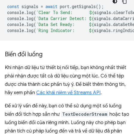
const
signals
=
await
port
.
getSignals
();
console
.
log
(
`Clear To Send:       
${
signals
.
clearToS
console
.
log
(
`Data Carrier Detect: 
${
signals
.
dataCarr
console
.
log
(
`Data Set Ready:      
${
signals
.
dataSetR
console
.
log
(
`Ring Indicator:      
${
signals
.
ringIndi
Biến đổi luồng
Khi nhận dữ liệu từ thiết bị nối tiếp, bạn không nhất thiết
phải nhận được tất cả dữ liệu cùng một lúc. Có thể tệp
được chia thành các phần tuỳ ý. Để biết thêm thông tin,
hãy xem phần
Các khái niệm về Streams API
.
Để xử lý vấn đề này, bạn có thể sử dụng một số luồng
biến đổi tích hợp sẵn như
TextDecoderStream
hoặc tạo
luồng biến đổi của riêng mình. Luồng này cho phép bạn
phân tích cú pháp luồng đến và trả về dữ liệu đã phân