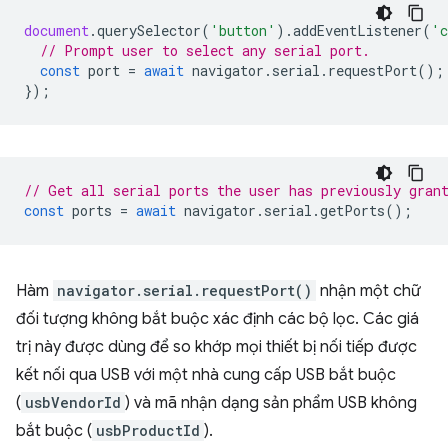
document
.
querySelector
(
'button'
).
addEventListener
(
'c
// Prompt user to select any serial port.
const
port
=
await
navigator
.
serial
.
requestPort
();
});
// Get all serial ports the user has previously gran
const
ports
=
await
navigator
.
serial
.
getPorts
();
Hàm
navigator.serial.requestPort()
nhận một chữ
đối tượng không bắt buộc xác định các bộ lọc. Các giá
trị này được dùng để so khớp mọi thiết bị nối tiếp được
kết nối qua USB với một nhà cung cấp USB bắt buộc
(
usbVendorId
) và mã nhận dạng sản phẩm USB không
bắt buộc (
usbProductId
).