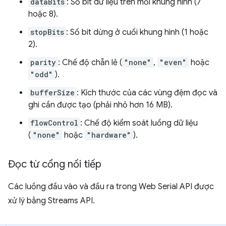
dataBits
: Số bit dữ liệu trên mỗi khung hình (7
hoặc 8).
stopBits
: Số bit dừng ở cuối khung hình (1 hoặc
2).
parity
: Chế độ chẵn lẻ (
"none"
,
"even"
hoặc
"odd"
).
bufferSize
: Kích thước của các vùng đệm đọc và
ghi cần được tạo (phải nhỏ hơn 16 MB).
flowControl
: Chế độ kiểm soát luồng dữ liệu
(
"none"
hoặc
"hardware"
).
Đọc từ cổng nối tiếp
Các luồng đầu vào và đầu ra trong Web Serial API được
xử lý bằng Streams API.