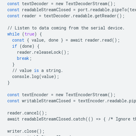
const
textDecoder
=
new
TextDecoderStream
();
const
readableStreamClosed
=
port
.
readable
.
pipeTo
(
te
const
reader
=
textDecoder
.
readable
.
getReader
();
//
Listen
to
data
coming
from
the
serial
device
.
while
(
true
)
{
const
{
value
,
done
}
=
await
reader
.
read
();
if
(
done
)
{
reader
.
releaseLock
();
break
;
}
//
value
is
a
string
.
console
.
log
(
value
);
}
const
textEncoder
=
new
TextEncoderStream
();
const
writableStreamClosed
=
textEncoder
.
readable
.
pi
reader
.
cancel
();
await
readableStreamClosed
.
catch
(()
=
>
{
/*
Ignore
t
writer
.
close
();