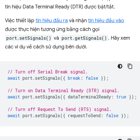
tín hiệu Data Terminal Ready (DTR) được bật/tắt.
Việc thiết lập
tín hiệu đầu ra
và nhận
tín hiệu đầu vào
được thực hiện tương ứng bằng cách gọi
port.setSignals()
và
port.getSignals()
. Hãy xem
các ví dụ về cách sử dụng bên dưới.
// Turn off Serial Break signal.
await
port
.
setSignals
({
break
:
false
});
// Turn on Data Terminal Ready (DTR) signal.
await
port
.
setSignals
({
dataTerminalReady
:
true
});
// Turn off Request To Send (RTS) signal.
await
port
.
setSignals
({
requestToSend
:
false
});