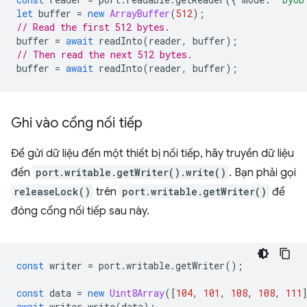
let
buffer
=
new
ArrayBuffer
(
512
);
// Read the first 512 bytes.
buffer
=
await
readInto
(
reader
,
buffer
);
// Then read the next 512 bytes.
buffer
=
await
readInto
(
reader
,
buffer
);
Ghi vào cổng nối tiếp
Để gửi dữ liệu đến một thiết bị nối tiếp, hãy truyền dữ liệu
đến
port.writable.getWriter().write()
. Bạn phải gọi
releaseLock()
trên
port.writable.getWriter()
để
đóng cổng nối tiếp sau này.
const
writer
=
port
.
writable
.
getWriter
();
const
data
=
new
Uint8Array
([
104
,
101
,
108
,
108
,
111
await
writer
.
write
(
data
);