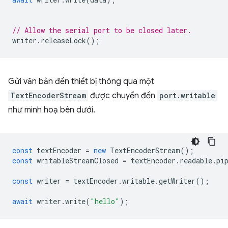
// Allow the serial port to be closed later.
writer
.
releaseLock
();
Gửi văn bản đến thiết bị thông qua một
TextEncoderStream
được chuyển đến
port.writable
như minh hoạ bên dưới.
const
textEncoder
=
new
TextEncoderStream
();
const
writableStreamClosed
=
textEncoder
.
readable
.
pi
const
writer
=
textEncoder
.
writable
.
getWriter
();
await
writer
.
write
(
"hello"
);