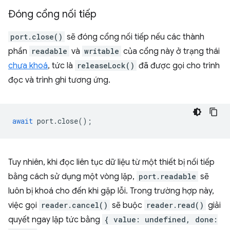
Đóng cổng nối tiếp
port.close()
sẽ đóng cổng nối tiếp nếu các thành
phần
readable
và
writable
của cổng này ở trạng thái
chưa khoá
, tức là
releaseLock()
đã được gọi cho trình
đọc và trình ghi tương ứng.
await
port
.
close
();
Tuy nhiên, khi đọc liên tục dữ liệu từ một thiết bị nối tiếp
bằng cách sử dụng một vòng lặp,
port.readable
sẽ
luôn bị khoá cho đến khi gặp lỗi. Trong trường hợp này,
việc gọi
reader.cancel()
sẽ buộc
reader.read()
giải
quyết ngay lập tức bằng
{ value: undefined, done: