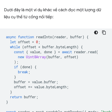
Dưới đây là một ví dụ khác về cách đọc một lượng dữ
liệu cụ thể từ cổng nối tiếp:
async
function
readInto
(
reader
,
buffer
)
{
let
offset
=
0
;
while
(
offset
 < 
buffer
.
byteLength
)
{
const
{
value
,
done
}
=
await
reader
.
read
(
new
Uint8Array
(
buffer
,
offset
)
);
if
(
done
)
{
break
;
}
buffer
=
value
.
buffer
;
offset
+=
value
.
byteLength
;
}
return
buffer
;
}
const
reader
=
port
.
readable
.
getReader
({
mode
:
"byob