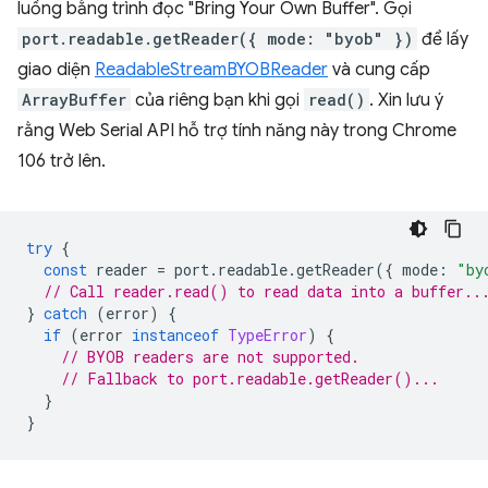
luồng bằng trình đọc "Bring Your Own Buffer". Gọi
port.readable.getReader({ mode: "byob" })
để lấy
giao diện
ReadableStreamBYOBReader
và cung cấp
ArrayBuffer
của riêng bạn khi gọi
read()
. Xin lưu ý
rằng Web Serial API hỗ trợ tính năng này trong Chrome
106 trở lên.
try
{
const
reader
=
port
.
readable
.
getReader
({
mode
:
"by
// Call reader.read() to read data into a buffer..
}
catch
(
error
)
{
if
(
error
instanceof
TypeError
)
{
// BYOB readers are not supported.
// Fallback to port.readable.getReader()...
}
}