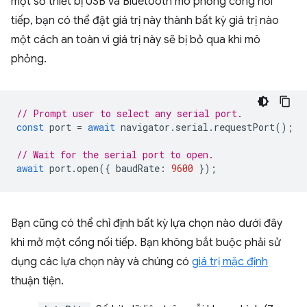
một số thiết bị USB và Bluetooth mô phỏng cổng nối
tiếp, bạn có thể đặt giá trị này thành bất kỳ giá trị nào
một cách an toàn vì giá trị này sẽ bị bỏ qua khi mô
phỏng.
// Prompt user to select any serial port.
const
port
=
await
navigator
.
serial
.
requestPort
();
// Wait for the serial port to open.
await
port
.
open
({
baudRate
:
9600
});
Bạn cũng có thể chỉ định bất kỳ lựa chọn nào dưới đây
khi mở một cổng nối tiếp. Bạn không bắt buộc phải sử
dụng các lựa chọn này và chúng có
giá trị mặc định
thuận tiện.