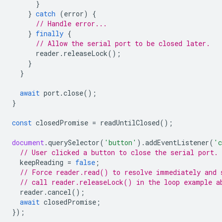
}
}
catch
(
error
)
{
// Handle error...
}
finally
{
// Allow the serial port to be closed later.
reader
.
releaseLock
();
}
}
await
port
.
close
();
}
const
closedPromise
=
readUntilClosed
();
document
.
querySelector
(
'button'
).
addEventListener
(
'c
// User clicked a button to close the serial port.
keepReading
=
false
;
// Force reader.read() to resolve immediately and 
// call reader.releaseLock() in the loop example a
reader
.
cancel
();
await
closedPromise
;
});