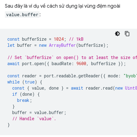
Sau đây là ví dụ về cách sử dụng lại vùng đệm ngoài
value.buffer
:
const
bufferSize
=
1024
;
// 1kB
let
buffer
=
new
ArrayBuffer
(
bufferSize
);
// Set `bufferSize` on open() to at least the size o
await
port
.
open
({
baudRate
:
9600
,
bufferSize
});
const
reader
=
port
.
readable
.
getReader
({
mode
:
"byob
while
(
true
)
{
const
{
value
,
done
}
=
await
reader
.
read
(
new
Uint
if
(
done
)
{
break
;
}
buffer
=
value
.
buffer
;
// Handle `value`.
}