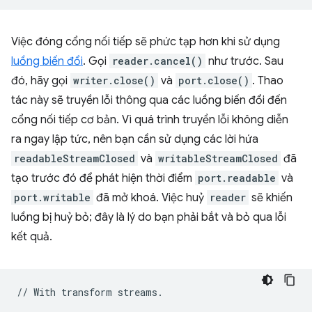
Việc đóng cổng nối tiếp sẽ phức tạp hơn khi sử dụng
luồng biến đổi
. Gọi
reader.cancel()
như trước. Sau
đó, hãy gọi
writer.close()
và
port.close()
. Thao
tác này sẽ truyền lỗi thông qua các luồng biến đổi đến
cổng nối tiếp cơ bản. Vì quá trình truyền lỗi không diễn
ra ngay lập tức, nên bạn cần sử dụng các lời hứa
readableStreamClosed
và
writableStreamClosed
đã
tạo trước đó để phát hiện thời điểm
port.readable
và
port.writable
đã mở khoá. Việc huỷ
reader
sẽ khiến
luồng bị huỷ bỏ; đây là lý do bạn phải bắt và bỏ qua lỗi
kết quả.
//
With
transform
streams
.