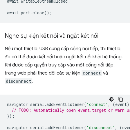
await
writableStreamClosed
;
await
port
.
close
();
Nghe sự kiện kết nối và ngắt kết nối
Nếu một thiết bị USB cung cấp cổng nối tiếp, thì thiết bị
đó có thể được kết nối hoặc ngắt kết nối khỏi hệ thống.
Khi được cấp quyền truy cập vào một cổng nối tiếp,
trang web phải theo dõi các sự kiện
connect
và
disconnect
.
navigator
.
serial
.
addEventListener
(
"connect"
,
(
event
)
// TODO: Automatically open event.target or warn u
});
navigator
.
serial
.
addEventListener
(
"disconnect"
,
(
eve