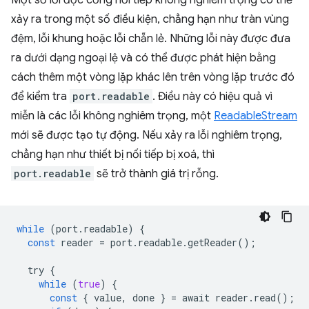
xảy ra trong một số điều kiện, chẳng hạn như tràn vùng
đệm, lỗi khung hoặc lỗi chẵn lẻ. Những lỗi này được đưa
ra dưới dạng ngoại lệ và có thể được phát hiện bằng
cách thêm một vòng lặp khác lên trên vòng lặp trước đó
để kiểm tra
port.readable
. Điều này có hiệu quả vì
miễn là các lỗi không nghiêm trọng, một
ReadableStream
mới sẽ được tạo tự động. Nếu xảy ra lỗi nghiêm trọng,
chẳng hạn như thiết bị nối tiếp bị xoá, thì
port.readable
sẽ trở thành giá trị rỗng.
while
(
port
.
readable
)
{
const
reader
=
port
.
readable
.
getReader
();
try
{
while
(
true
)
{
const
{
value
,
done
}
=
await
reader
.
read
();