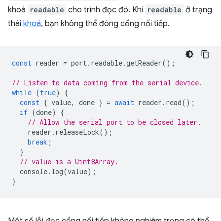
khoá
readable
cho trình đọc đó. Khi
readable
ở trạng
thái
khoá
, bạn không thể đóng cổng nối tiếp.
const
reader
=
port
.
readable
.
getReader
();
// Listen to data coming from the serial device.
while
(
true
)
{
const
{
value
,
done
}
=
await
reader
.
read
();
if
(
done
)
{
// Allow the serial port to be closed later.
reader
.
releaseLock
();
break
;
}
// value is a Uint8Array.
console
.
log
(
value
);
}
Một số lỗi đọc cổng nối tiếp không nghiêm trọng có thể