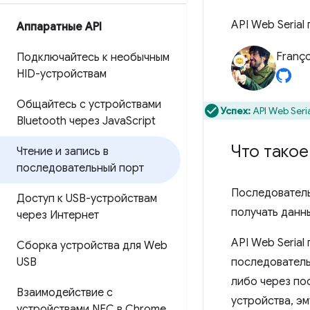
API Web Seria
Аппаратные API
Franço
Подключайтесь к необычным
HID-устройствам
Общайтесь с устройствами
Успех:
API Web Seri
Bluetooth через Java
Script
Что такое
Чтение и запись в
последовательный порт
Последователь
Доступ к USB-устройствам
получать данн
через Интернет
API Web Serial
Сборка устройства для Web
USB
последователь
либо через по
Взаимодействие с
устройства, э
устройствами NFC в Chrome