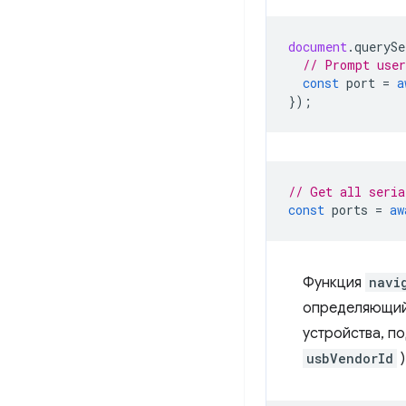
document
.
querySe
// Prompt user
const
port
=
a
});
// Get all seria
const
ports
=
aw
Функция
navi
определяющий 
устройства, п
usbVendorId
)