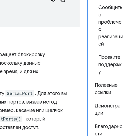
Сообщить
о
проблеме
с
реализаци
ей
вращает блокировку
Проявите
поскольку данные,
поддержк
 время, и для их
у
Полезные
ссылки
кту
SerialPort
. Для этого вы
ых портов, вызвав метод
Демонстра
пример, касание или щелчок
ции
etPorts()
, который
Благодарно
оставлен доступ.
сти