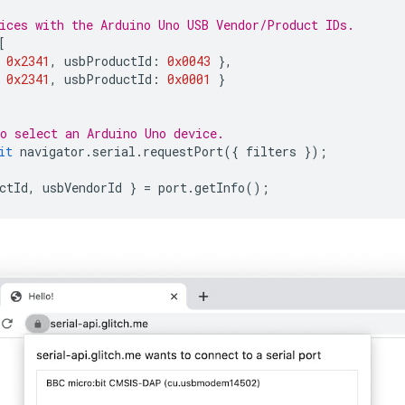
ices with the Arduino Uno USB Vendor/Product IDs.
[
0x2341
,
usbProductId
:
0x0043
},
0x2341
,
usbProductId
:
0x0001
}
o select an Arduino Uno device.
it
navigator
.
serial
.
requestPort
({
filters
});
ctId
,
usbVendorId
}
=
port
.
getInfo
();