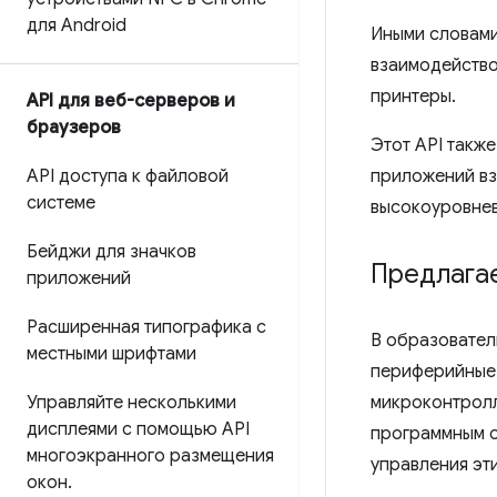
для Android
Иными словами,
взаимодейство
принтеры.
API для веб-серверов и
браузеров
Этот API такж
API доступа к файловой
приложений вз
системе
высокоуровнев
Бейджи для значков
Предлага
приложений
Расширенная типографика с
В образовател
местными шрифтами
периферийные 
Управляйте несколькими
микроконтролл
дисплеями с помощью API
программным о
многоэкранного размещения
управления эт
окон
.