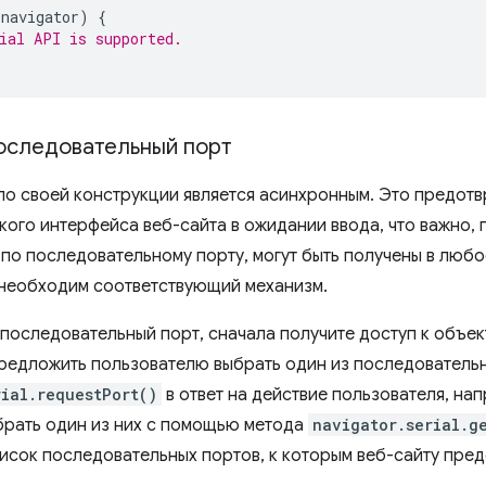
navigator
)
{
ial API is supported.
оследовательный порт
l по своей конструкции является асинхронным. Это предот
кого интерфейса веб-сайта в ожидании ввода, что важно, 
по последовательному порту, могут быть получены в любое
необходим соответствующий механизм.
 последовательный порт, сначала получите доступ к объе
редложить пользователю выбрать один из последовательн
rial.requestPort()
в ответ на действие пользователя, на
брать один из них с помощью метода
navigator.serial.g
исок последовательных портов, к которым веб-сайту пред