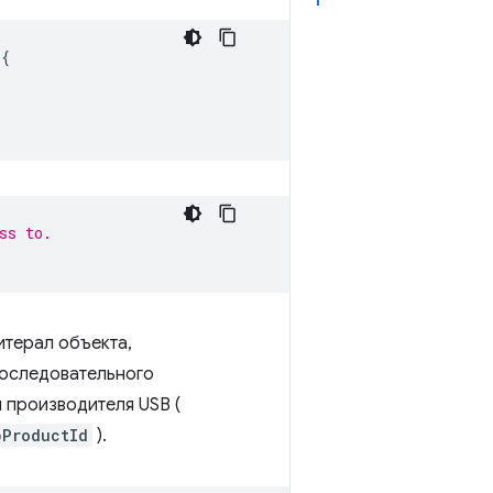
{
ss to.
итерал объекта,
последовательного
 производителя USB (
bProductId
).