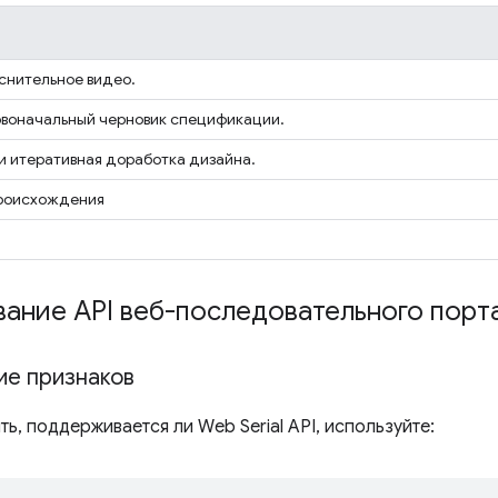
яснительное видео.
рвоначальный черновик спецификации.
 и итеративная доработка дизайна.
происхождения
ание API веб-последовательного порт
е признаков
ь, поддерживается ли Web Serial API, используйте: