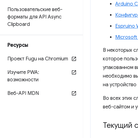
Arduino C
Пользовательские веб-
Конфигура
форматы для API Async
Clipboard
Espruino 
Microsof
Ресурсы
В некоторых с
Проект Fugu на Chromium
которое польз
упакованном ви
Изучите PWA:
необходимо вы
возможности
на устройство
Веб-API MDN
Во всех этих 
веб-сайтом и 
Текущий с