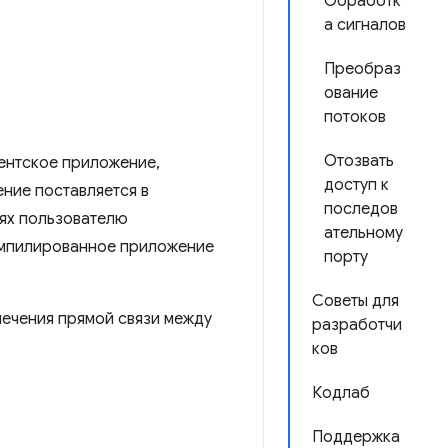
Обработк
а сигналов
Преобраз
ование
потоков
Отозвать
гентское приложение,
доступ к
ение поставляется в
последов
аях пользователю
ательному
омпилированное приложение
порту
Советы для
спечения прямой связи между
разработчи
ков
Кодлаб
Поддержка