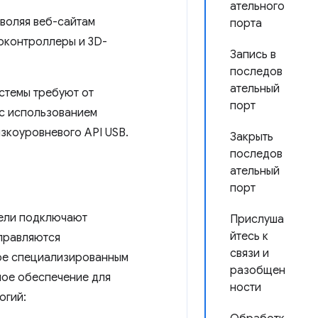
ательного
зволяя веб-сайтам
порта
роконтроллеры и 3D-
Запись в
последов
ательный
стемы требуют от
порт
с использованием
зкоуровневого API USB.
Закрыть
последов
ательный
порт
тели подключают
Прислуша
йтесь к
управляются
связи и
ое специализированным
разобщен
ое обеспечение для
ности
огий: