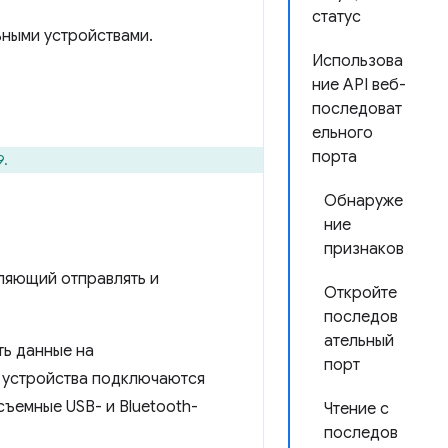
статус
ьными устройствами.
Использова
ние API веб-
последоват
ельного
порта
9.
Обнаруже
ние
признаков
ляющий отправлять и
Откройте
последов
ательный
ть данные на
порт
е устройства подключаются
съемные USB- и Bluetooth-
Чтение с
последов