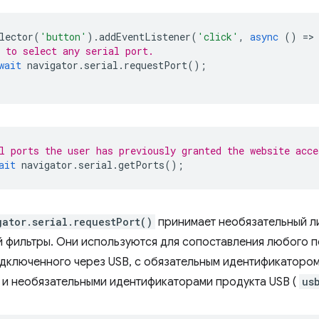
lector
(
'button'
).
addEventListener
(
'click'
,
async
()
=
>
 to select any serial port.
wait
navigator
.
serial
.
requestPort
();
l ports the user has previously granted the website acce
ait
navigator
.
serial
.
getPorts
();
gator.serial.requestPort()
принимает необязательный л
фильтры. Они используются для сопоставления любого 
одключенного через USB, с обязательным идентификатором
 и необязательными идентификаторами продукта USB (
us