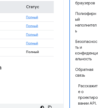
браузеров
Статус
Полиэфирн
Полный
ый
наполнител
Полный
ь
Полный
Безопаснос
Полный
ть и
Полный
конфиденци
альность
а
Обратная
связь
Расскажит
е о
проектиро
вании API.