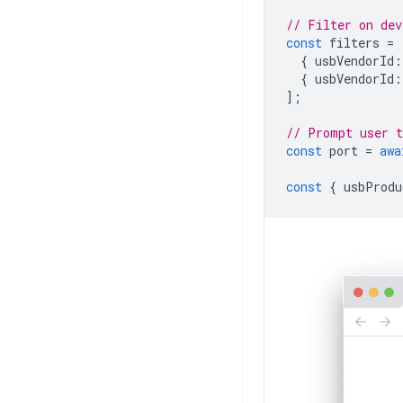
// Filter on dev
const
filters
=
{
usbVendorId
:
{
usbVendorId
:
];
// Prompt user t
const
port
=
awa
const
{
usbProdu