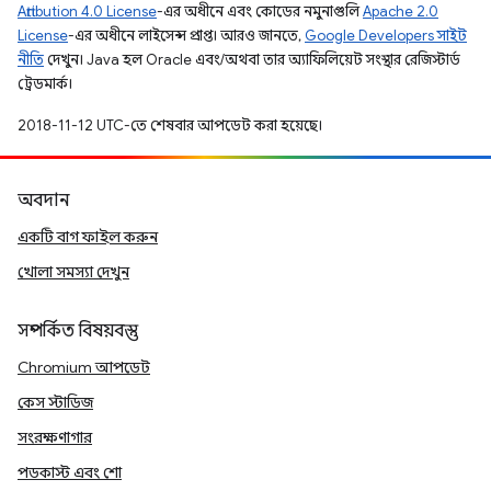
Attribution 4.0 License
-এর অধীনে এবং কোডের নমুনাগুলি
Apache 2.0
License
-এর অধীনে লাইসেন্স প্রাপ্ত। আরও জানতে,
Google Developers সাইট
নীতি
দেখুন। Java হল Oracle এবং/অথবা তার অ্যাফিলিয়েট সংস্থার রেজিস্টার্ড
ট্রেডমার্ক।
2018-11-12 UTC-তে শেষবার আপডেট করা হয়েছে।
অবদান
একটি বাগ ফাইল করুন
খোলা সমস্যা দেখুন
সম্পর্কিত বিষয়বস্তু
Chromium আপডেট
কেস স্টাডিজ
সংরক্ষণাগার
পডকাস্ট এবং শো