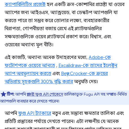
ক্যাপাবিলিটিস প্রজেক্ট
হল একটি ক্রস-কোম্পানির প্রচেষ্টা যা ওয়েব
অ্যাপের জন্য আইওএস, অ্যান্ড্রয়েড, বা ডেস্কটপ অ্যাপগুলি যা
করতে পারে তা সম্ভব করে তোলার লক্ষ্যে, ব্যবহারকারীর
নিরাপত্তা, গোপনীয়তা বজায় রেখে এই প্ল্যাটফর্মগুলির
সক্ষমতাগুলিকে ওয়েব প্ল্যাটফর্মে প্রকাশ করে। বিশ্বাস, এবং
ওয়েবের অন্যান্য মূল নীতি।
এই কাজটি, অন্যান্য অনেক উদাহরণের মধ্যে,
Adobe-কে
ফটোশপকে ওয়েবে আনতে
,
Excalidraw-কে তাদের ইলেক্ট্রন
অ্যাপ অবমূল্যায়ন করতে
এবং
Betty Crocker-কে ক্রয়ের
অভিপ্রায় সূচকগুলি 300% বৃদ্ধি করার
অনুমতি দেয়।
টিপ:
আপনি
প্রজেক্ট ফুগু API শোকেসে
তালিকাভুক্ত Fugu API সহ সম্প্রদায়-নির্মিত
অ্যাপগুলি ব্যবহার করে দেখতে পারেন৷
আপনি
ফুগু API ট্র্যাকারে
নতুন এবং সম্ভাব্য ক্ষমতার তালিকা এবং
প্রতিটি প্রস্তাবের পর্যায়ে দেখতে পারেন। এটা লক্ষণীয় যে অনেক